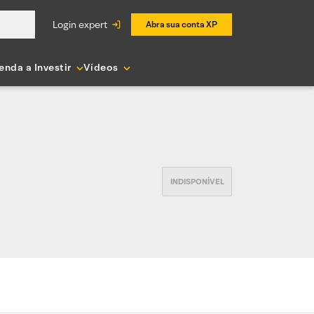
login expert
Abra sua conta XP
enda a Investir
Vídeos