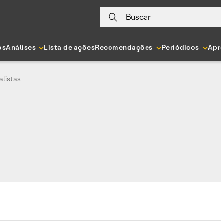
Buscar
os
Análises
Lista de ações
Recomendações
Periódicos
Apr
listas