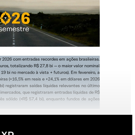
ar 2026 com entradas recordes em ações brasileiras.
uros, totalizando R$ 27,8 bi — o maior valor nominal
9 bi no mercado à vista + futuros). Em fevereiro, a
ileiras (+16,5% em reais e +24,1% em dólares em 2026
bi) registraram saídas líquidas relevantes no último
imercados, que registraram entradas líquidas de R$
s sólido (+R$ 57,4 bi), enquanto fundos de ações