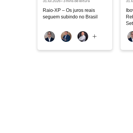
31 Jul 2026 • 3 mins de leitura
31 J
Raio-XP – Os juros reais
Ibo
seguem subindo no Brasil
Re
Se