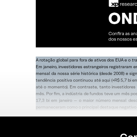
A rotação global para fora de ativos dos EUA e o
tr
Em janeiro, investidores estrangeiros registraram e
mensal da nossa série histórica (desde 2008) e sig
tendência positiva continuou até aqui (+R$ 5,7 bi e
até o momento). Em contraste, tanto investidores in
mês. Por fim, a indústria de fundos teve um mês p
17,3 bi em janeiro — o maior número mensal desd
permaneceram como o principal destaque negativo (-