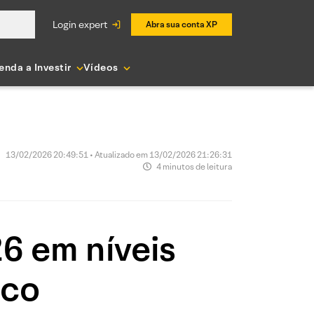
login expert
Abra sua conta XP
enda a Investir
Vídeos
13/02/2026 20:49:51 • Atualizado em 13/02/2026 21:26:31
4 minutos de leitura
26 em níveis
oco