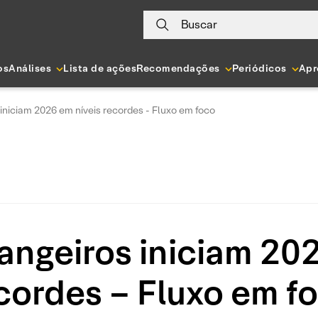
Buscar
os
Análises
Lista de ações
Recomendações
Periódicos
Apr
iniciam 2026 em níveis recordes - Fluxo em foco
angeiros iniciam 20
cordes – Fluxo em f