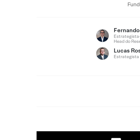
Fund
Fernando 
Estrategista
Head do Res
Lucas Ro
Estrategista