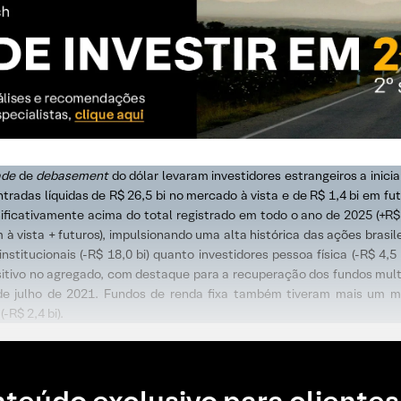
ade
de
debasement
do dólar levaram investidores estrangeiros a inici
ntradas líquidas de R$ 26,5 bi no mercado à vista e de R$ 1,4 bi em fut
nificativamente acima do total registrado em todo o ano de 2025 (+R$ 1
m à vista + futuros), impulsionando uma alta histórica das ações bras
stitucionais (-R$ 18,0 bi) quanto investidores pessoa física (-R$ 4,5 
ositivo no agregado, com destaque para a recuperação dos fundos mult
e julho de 2021. Fundos de renda fixa também tiveram mais um mê
R$ 2,4 bi).