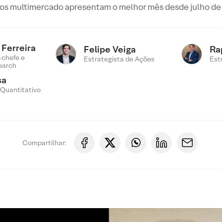
os multimercado apresentam o melhor mês desde julho de
Ferreira
Felipe Veiga
Ra
-chefe e
Estrategista de Ações
Est
earch
sa
 Quantitativo
Compartilhar: