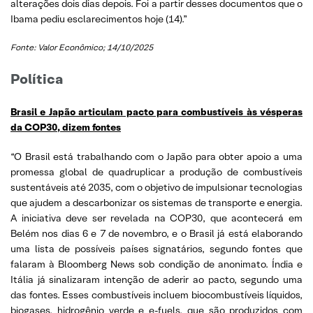
alterações dois dias depois. Foi a partir desses documentos que o
Ibama pediu esclarecimentos hoje (14).”
Fonte: Valor Econômico; 14/10/2025
Política
Brasil e Japão articulam pacto para combustíveis às vésperas
da COP30, dizem fontes
“O Brasil está trabalhando com o Japão para obter apoio a uma
promessa global de quadruplicar a produção de combustíveis
sustentáveis até 2035, com o objetivo de impulsionar tecnologias
que ajudem a descarbonizar os sistemas de transporte e energia.
A iniciativa deve ser revelada na COP30, que acontecerá em
Belém nos dias 6 e 7 de novembro, e o Brasil já está elaborando
uma lista de possíveis países signatários, segundo fontes que
falaram à Bloomberg News sob condição de anonimato. Índia e
Itália já sinalizaram intenção de aderir ao pacto, segundo uma
das fontes. Esses combustíveis incluem biocombustíveis líquidos,
biogases, hidrogênio verde e e-fuels, que são produzidos com