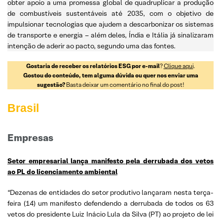
obter apoio a uma promessa global de quadruplicar a produção
de combustíveis sustentáveis até 2035, com o objetivo de
impulsionar tecnologias que ajudem a descarbonizar os sistemas
de transporte e energia – além deles, Índia e Itália já sinalizaram
intenção de aderir ao pacto, segundo uma das fontes.
Gostaria de receber os relatórios ESG por e-mail
?
Clique aqui
.
Gostou do conteúdo, tem alguma dúvida ou quer nos enviar uma
sugestão?
Basta deixar um comentário no final do post!
Brasil
Empresas
Setor empresarial lança manifesto pela derrubada dos vetos
ao PL do licenciamento ambiental
“Dezenas de entidades do setor produtivo lançaram nesta terça-
feira (14) um manifesto defendendo a derrubada de todos os 63
vetos do presidente Luiz Inácio Lula da Silva (PT) ao projeto de lei