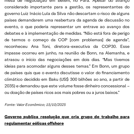
mesa de negociação em Belém, no Pará. Apesar do avanço
considerado importante para a gestão, os representantes do
governo Luiz Inácio Lula da Silva não descartam o risco de alguns
países demandarem uma reabertura da agenda de discussão no
evento, o que poderia representar um entrave ao avanço dos
debates e à implementação de medidas. “Não está fora de perigo
de termos o começo da COP [com problemas] de agenda”,
reconheceu Ana Toni, diretora-executiva da COP30. Esse
impasse ocorreu em junho, na reunião de Bonn, na Alemanha, e
atrasou o início das negociações em dois dias. “Mas tivemos
ideias para acomodar alguns desses temas.” Em Bonn, um grupo
de países quis que o evento discutisse o valor do financiamento
climático decidido em Baku (US$ 300 bilhões ao ano, a partir de
2035) e demandou que este volume fosse dinheiro concessional –
ou doação de países ricos aos mais pobres ou a juros baixos.”
Fonte: Valor Econômico; 15/10/2025
Governo publica resolução que cria grupo de trabalho para
regulamentar eólicas offshore