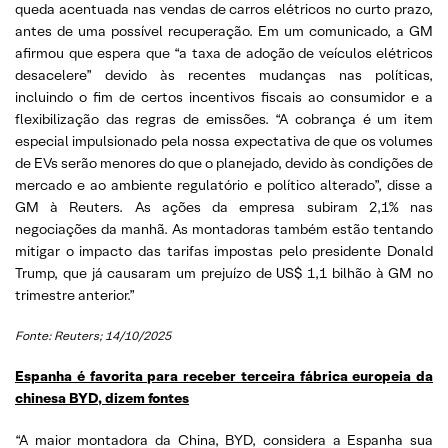
queda acentuada nas vendas de carros elétricos no curto prazo,
antes de uma possível recuperação. Em um comunicado, a GM
afirmou que espera que “a taxa de adoção de veículos elétricos
desacelere” devido às recentes mudanças nas políticas,
incluindo o fim de certos incentivos fiscais ao consumidor e a
flexibilização das regras de emissões. “A cobrança é um item
especial impulsionado pela nossa expectativa de que os volumes
de EVs serão menores do que o planejado, devido às condições de
mercado e ao ambiente regulatório e político alterado”, disse a
GM à Reuters. As ações da empresa subiram 2,1% nas
negociações da manhã. As montadoras também estão tentando
mitigar o impacto das tarifas impostas pelo presidente Donald
Trump, que já causaram um prejuízo de US$ 1,1 bilhão à GM no
trimestre anterior.”
Fonte: Reuters; 14/10/2025
Espanha é favorita para receber terceira fábrica europeia da
chinesa BYD, dizem fontes
“A maior montadora da China, BYD, considera a Espanha sua