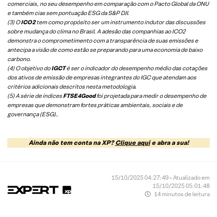
comerciais, no seu desempenho em comparação com o Pacto Global da ONU
e também cias sem pontuação ESG da S&P DJI.
(3) O
ICO2
tem como propósito ser um instrumento indutor das discussões
sobre mudança do clima no Brasil. A adesão das companhias ao ICO2
demonstra o comprometimento com a transparência de suas emissões e
antecipa a visão de como estão se preparando para uma economia de baixo
carbono.
(4) O objetivo do
IGCT
é ser o indicador do desempenho médio das cotações
dos ativos de emissão de empresas integrantes do IGC que atendam aos
critérios adicionais descritos nesta metodologia.
(5)
A série de índices
FTSE4Good
foi projetada para medir o desempenho de
empresas que demonstram fortes práticas ambientais, sociais e de
governança (ESG).
.
Ainda não tem conta na XP?
Clique aqui
e abra a sua!
15/10/2025 04:27:49 • Atualizado em
15/10/2025 05:01:48
14 minutos de leitura