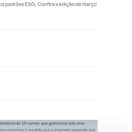
os padrões ESG. Confira a edição de março
G, combinando 10 nomes que gostamos sob uma
 uma empresa à medida que a empresa expande sua