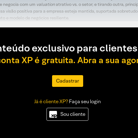
 e negocia com um
valuation
atrativo vs. o setor; e tirando outra, pri
nossa visão positiva para a empresa esteja mantida, suportada sobretud
to e modelo de negócios resiliente.
teúdo exclusivo para clientes
conta XP é gratuita. Abra a sua ago
Cadastrar
Já é cliente XP?
Faça seu login
Sou cliente