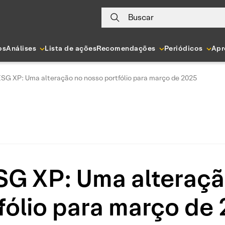
Buscar
os
Análises
Lista de ações
Recomendações
Periódicos
Apr
ESG XP: Uma alteração no nosso portfólio para março de 2025
SG XP: Uma alteraç
fólio para março de