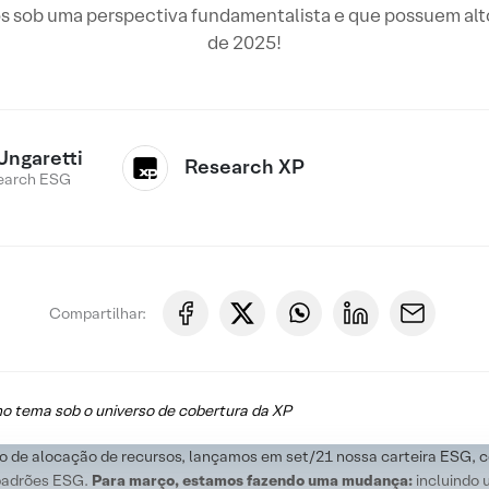
 sob uma perspectiva fundamentalista e que possuem alt
de 2025!
Ungaretti
Research XP
earch ESG
Compartilhar:
o tema sob o universo de cobertura da XP
esso de alocação de recursos, lançamos em set/21 nossa carteira ES
 padrões ESG.
Para março, estamos fazendo uma mudança:
incluindo