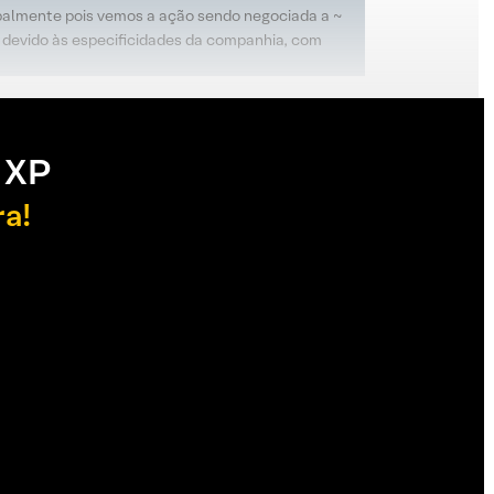
ncipalmente pois vemos a ação sendo negociada a ~
o devido às especificidades da companhia, com
 XP
ra!