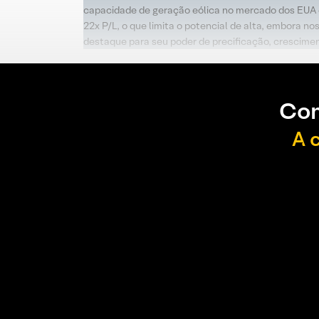
capacidade de geração eólica no mercado dos EUA
22x P/L, o que limita o potencial de alta, embora 
destaque para seu poder de precificação, crescimen
Con
A 