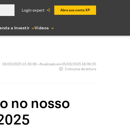
login expert
Abra sua conta XP
enda a Investir
Vídeos
05/03/2025 13:30:06 • Atualizado em 05/03/2025 18:06:55
2 minutos de leitura
ão no nosso
 2025