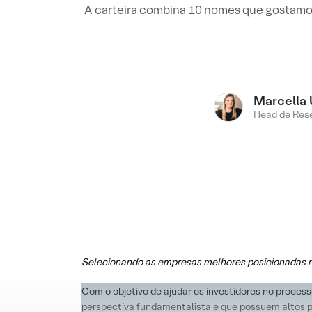
A carteira combina 10 nomes que gostamos
Marcella 
Head de Res
Selecionando as empresas melhores posicionadas n
Com o objetivo de ajudar os investidores no proc
perspectiva fundamentalista e que possuem altos