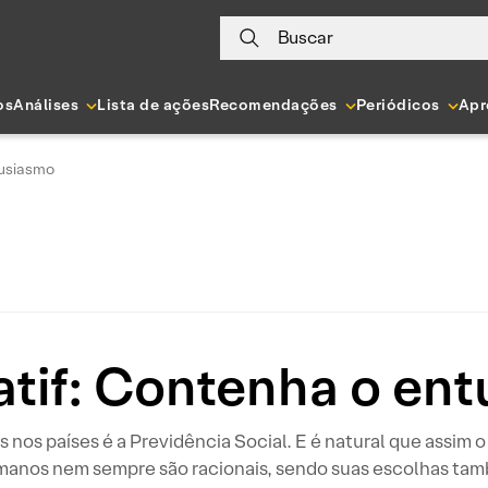
Buscar
os
Análises
Lista de ações
Recomendações
Periódicos
Apr
tusiasmo
atif: Contenha o en
 nos países é a Previdência Social. E é natural que assim 
humanos nem sempre são racionais, sendo suas escolhas ta