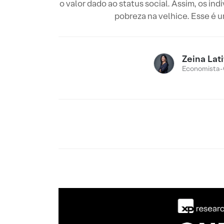
o valor dado ao status social. Assim, os i
pobreza na velhice. Esse é u
Zeina Lati
Economista-