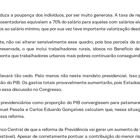
eduza a poupança dos indivíduos, por ser muito generosa. A taxa de r
osentadorias equivalem a 70% do salário para aqueles com salários el
os ao salário mínimo, que por sua vez teve importante valorização des
te, não vai alterar sensivelmente esse quadro, pois boa parcela da 
servada, o que inclui trabalhadores rurais, idosos no Benefício d
 aponta que trabalhadores urbanos mais pobres continuarão consegui
evará tão cedo. Pelo menos não neste mandato presidencial. Isso 
ção do PIB. Os gastos totais provavelmente aumentarão, pois Estado
e essa discussão no Congresso.
s previdenciários como proporção do PIB convergissem para patamare
muel Pessôa e Carlos Eduardo Gonçalves calculam que, nessa situaç
ssa reforma.
Banco Central de que a reforma da Previdência vai gerar um aumento 
estável). Apesar de corretamente pontuar a contribuição do menor risc