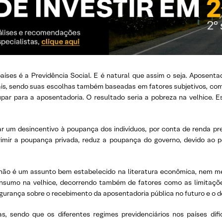
aíses é a Previdência Social. E é natural que assim o seja. Aposenta
s, sendo suas escolhas também baseadas em fatores subjetivos, como o
ar para a aposentadoria. O resultado seria a pobreza na velhice. 
ar um desincentivo à poupança dos indivíduos, por conta de renda pr
rimir a poupança privada, reduz a poupança do governo, devido ao
não é um assunto bem estabelecido na literatura econômica, nem m
nsumo na velhice, decorrendo também de fatores como as limitaçõe
segurança sobre o recebimento da aposentadoria pública no futuro e o d
, sendo que os diferentes regimes previdenciários nos países difi