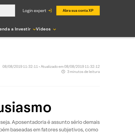
login expert
Abra sua conta XP
enda a Investir
Vídeos
08/08/2019 11:32:11 • Atualizado em 08/08/2019 11:32:12
3 minutos de leitura
tusiasmo
o seja. Aposentadoria é assunto sério demais
mbém baseadas em fatores subjetivos, como