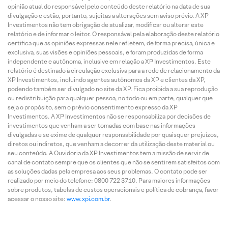
opinião atual do responsável pelo conteúdo deste relatório na data de sua
divulgação e estão, portanto, sujeitas a alterações sem aviso prévio. A XP
Investimentos não tem obrigação de atualizar, modificar ou alterar este
relatório e de informar o leitor. O responsável pela elaboração deste relatório
certifica que as opiniões expressas nele refletem, de forma precisa, única e
exclusiva, suas visões e opiniões pessoais, e foram produzidas de forma
independente e autônoma, inclusive em relação a XP Investimentos. Este
relatório é destinado à circulação exclusiva para a rede de relacionamento da
XP Investimentos, incluindo agentes autônomos da XP e clientes da XP,
podendo também ser divulgado no site da XP. Fica proibida a sua reprodução
ou redistribuição para qualquer pessoa, no todo ou em parte, qualquer que
seja o propósito, sem o prévio consentimento expresso da XP
Investimentos. A XP Investimentos não se responsabiliza por decisões de
investimentos que venham a ser tomadas com base nas informações
divulgadas e se exime de qualquer responsabilidade por quaisquer prejuízos,
diretos ou indiretos, que venham a decorrer da utilização deste material ou
seu conteúdo. A Ouvidoria da XP Investimentos tem a missão de servir de
canal de contato sempre que os clientes que não se sentirem satisfeitos com
as soluções dadas pela empresa aos seus problemas. O contato pode ser
realizado por meio do telefone: 0800 722 3710. Para maiores informações
sobre produtos, tabelas de custos operacionais e política de cobrança, favor
acessar o nosso site:
www.xpi.com.br
.