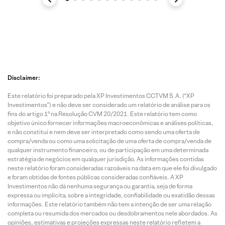
Disclaimer:
Este relatório foi preparado pela XP Investimentos CCTVM S.A. (“XP
Investimentos”) e não deve ser considerado um relatório de análise para os
fins do artigo 1º na Resolução CVM 20/2021. Este relatório tem como
objetivo único fornecer informações macroeconômicas e análises políticas,
e não constitui e nem deve ser interpretado como sendo uma oferta de
compra/venda ou como uma solicitação de uma oferta de compra/venda de
qualquer instrumento financeiro, ou de participação em uma determinada
estratégia de negócios em qualquer jurisdição. As informações contidas
neste relatório foram consideradas razoáveis na data em que ele foi divulgado
e foram obtidas de fontes públicas consideradas confiáveis. A XP
Investimentos não dá nenhuma segurança ou garantia, seja de forma
expressa ou implícita, sobre a integridade, confiabilidade ou exatidão dessas
informações. Este relatório também não tem a intenção de ser uma relação
completa ou resumida dos mercados ou desdobramentos nele abordados. As
opiniões, estimativas e projeções expressas neste relatório refletem a