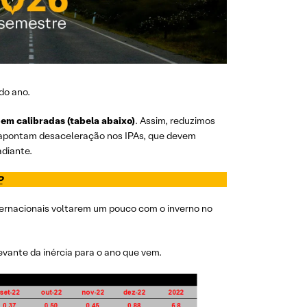
do ano.
em calibradas (tabela abaixo)
. Assim, reduzimos
is apontam desaceleração nos IPAs, que devem
diante.
P
ternacionais voltarem um pouco com o inverno no
evante da inércia para o ano que vem.