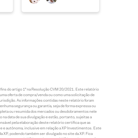
 fins do artigo 1º na Resolução CVM 20/2021. Este relatório
 uma oferta de compra/venda ou como uma solicitação de
risdição. As informações contidas neste relatório foram
 nenhuma segurança ou garantia, seja de forma expressa ou
 completa ou resumida dos mercados ou desdobramentos nele
 na data de sua divulgação e estão, portanto, sujeitas a
onsável pela elaboração deste relatório certifica que as
te e autônoma, inclusive em relação a XP Investimentos. Este
da XP, podendo também ser divulgado no site da XP. Fica