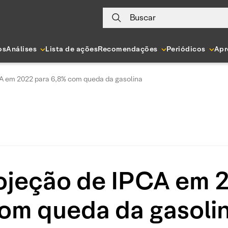
Buscar
os
Análises
Lista de ações
Recomendações
Periódicos
Apr
A em 2022 para 6,8% com queda da gasolina
ojeção de IPCA em 2
om queda da gasoli