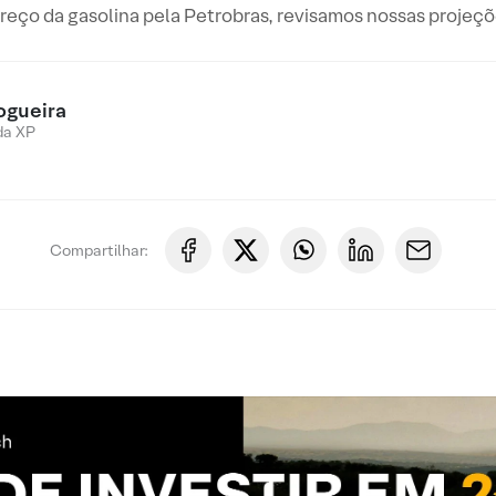
eço da gasolina pela Petrobras, revisamos nossas projeçõ
ogueira
da XP
Compartilhar: