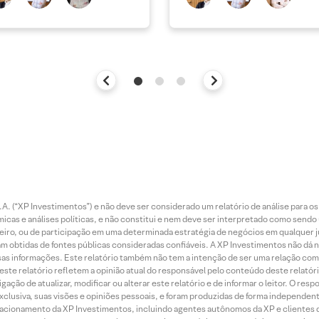
. (“XP Investimentos”) e não deve ser considerado um relatório de análise para os
as e análises políticas, e não constitui e nem deve ser interpretado como sendo
iro, ou de participação em uma determinada estratégia de negócios em qualquer ju
ram obtidas de fontes públicas consideradas confiáveis. A XP Investimentos não dá
dessas informações. Este relatório também não tem a intenção de ser uma relação
te relatório refletem a opinião atual do responsável pelo conteúdo deste relatório
ção de atualizar, modificar ou alterar este relatório e de informar o leitor. O resp
exclusiva, suas visões e opiniões pessoais, e foram produzidas de forma independen
relacionamento da XP Investimentos, incluindo agentes autônomos da XP e clientes 