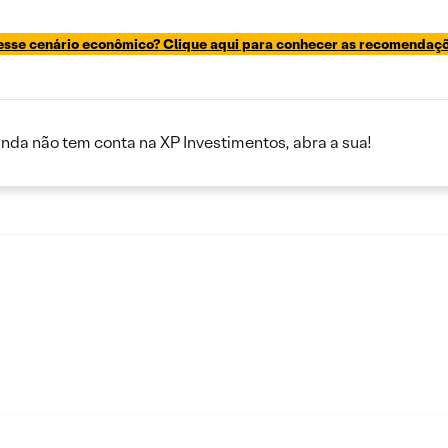
esse cenário econômico? Clique aqui para conhecer as recomendaçõe
inda não tem conta na XP Investimentos, abra a sua!