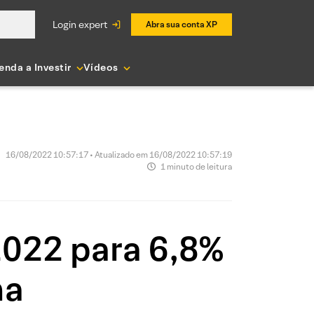
login expert
Abra sua conta XP
enda a Investir
Vídeos
16/08/2022 10:57:17 • Atualizado em 16/08/2022 10:57:19
1 minuto de leitura
022 para 6,8%
na