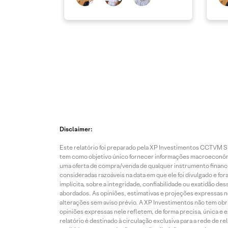
Disclaimer:
Este relatório foi preparado pela XP Investimentos CCTVM S.A
tem como objetivo único fornecer informações macroeconômic
uma oferta de compra/venda de qualquer instrumento finance
consideradas razoáveis na data em que ele foi divulgado e fo
implícita, sobre a integridade, confiabilidade ou exatidão 
abordados. As opiniões, estimativas e projeções expressas nes
alterações sem aviso prévio. A XP Investimentos não tem obriga
opiniões expressas nele refletem, de forma precisa, única e 
relatório é destinado à circulação exclusiva para a rede de 