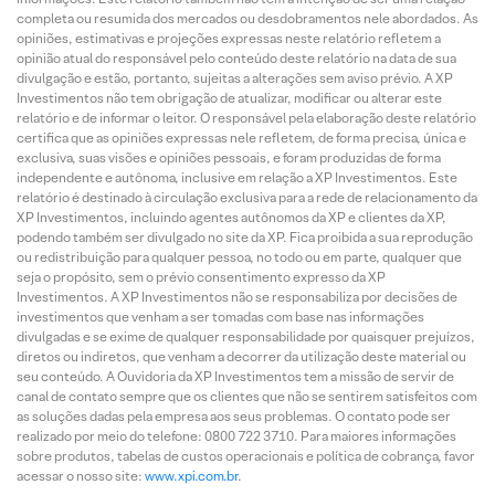
completa ou resumida dos mercados ou desdobramentos nele abordados. As
opiniões, estimativas e projeções expressas neste relatório refletem a
opinião atual do responsável pelo conteúdo deste relatório na data de sua
divulgação e estão, portanto, sujeitas a alterações sem aviso prévio. A XP
Investimentos não tem obrigação de atualizar, modificar ou alterar este
relatório e de informar o leitor. O responsável pela elaboração deste relatório
certifica que as opiniões expressas nele refletem, de forma precisa, única e
exclusiva, suas visões e opiniões pessoais, e foram produzidas de forma
independente e autônoma, inclusive em relação a XP Investimentos. Este
relatório é destinado à circulação exclusiva para a rede de relacionamento da
XP Investimentos, incluindo agentes autônomos da XP e clientes da XP,
podendo também ser divulgado no site da XP. Fica proibida a sua reprodução
ou redistribuição para qualquer pessoa, no todo ou em parte, qualquer que
seja o propósito, sem o prévio consentimento expresso da XP
Investimentos. A XP Investimentos não se responsabiliza por decisões de
investimentos que venham a ser tomadas com base nas informações
divulgadas e se exime de qualquer responsabilidade por quaisquer prejuízos,
diretos ou indiretos, que venham a decorrer da utilização deste material ou
seu conteúdo. A Ouvidoria da XP Investimentos tem a missão de servir de
canal de contato sempre que os clientes que não se sentirem satisfeitos com
as soluções dadas pela empresa aos seus problemas. O contato pode ser
realizado por meio do telefone: 0800 722 3710. Para maiores informações
sobre produtos, tabelas de custos operacionais e política de cobrança, favor
acessar o nosso site:
www.xpi.com.br
.