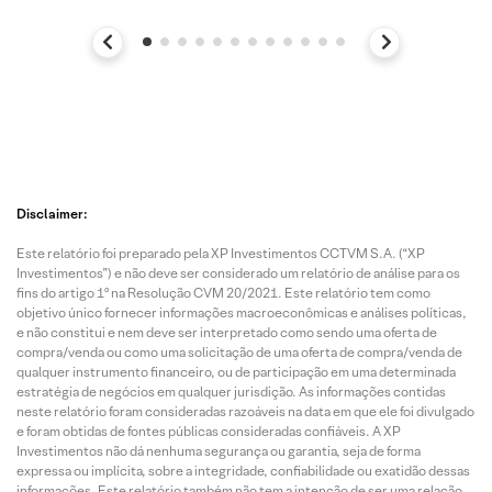
Disclaimer:
Este relatório foi preparado pela XP Investimentos CCTVM S.A. (“XP
Investimentos”) e não deve ser considerado um relatório de análise para os
fins do artigo 1º na Resolução CVM 20/2021. Este relatório tem como
objetivo único fornecer informações macroeconômicas e análises políticas,
e não constitui e nem deve ser interpretado como sendo uma oferta de
compra/venda ou como uma solicitação de uma oferta de compra/venda de
qualquer instrumento financeiro, ou de participação em uma determinada
estratégia de negócios em qualquer jurisdição. As informações contidas
neste relatório foram consideradas razoáveis na data em que ele foi divulgado
e foram obtidas de fontes públicas consideradas confiáveis. A XP
Investimentos não dá nenhuma segurança ou garantia, seja de forma
expressa ou implícita, sobre a integridade, confiabilidade ou exatidão dessas
informações. Este relatório também não tem a intenção de ser uma relação