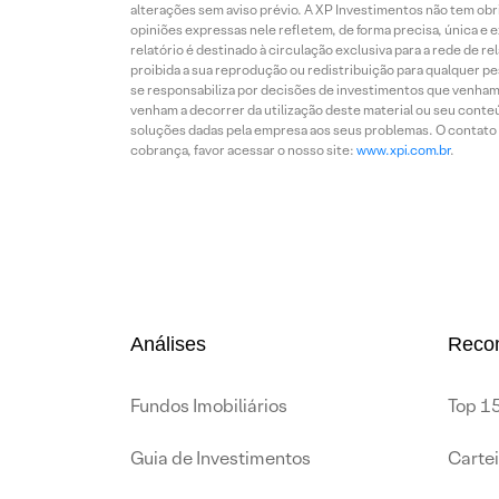
alterações sem aviso prévio. A XP Investimentos não tem obriga
opiniões expressas nele refletem, de forma precisa, única e 
relatório é destinado à circulação exclusiva para a rede de 
proibida a sua reprodução ou redistribuição para qualquer p
se responsabiliza por decisões de investimentos que venham 
venham a decorrer da utilização deste material ou seu conteú
soluções dadas pela empresa aos seus problemas. O contato p
cobrança, favor acessar o nosso site:
www.xpi.com.br
.
Análises
Reco
Fundos Imobiliários
Top 15
Guia de Investimentos
Carte