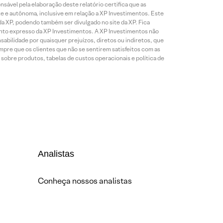
onsável pela elaboração deste relatório certifica que as
te e autônoma, inclusive em relação a XP Investimentos. Este
da XP, podendo também ser divulgado no site da XP. Fica
mento expresso da XP Investimentos. A XP Investimentos não
abilidade por quaisquer prejuízos, diretos ou indiretos, que
mpre que os clientes que não se sentirem satisfeitos com as
sobre produtos, tabelas de custos operacionais e política de
Analistas
Conheça nossos analistas