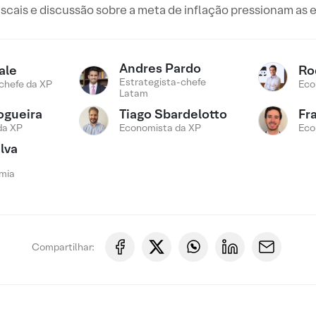
iscais e discussão sobre a meta de inflação pressionam as 
Andres Pardo
ale
Ro
Estrategista-chefe
chefe da XP
Eco
Latam
ogueira
Tiago Sbardelotto
Fr
da XP
Economista da XP
Eco
lva
mia
Compartilhar: