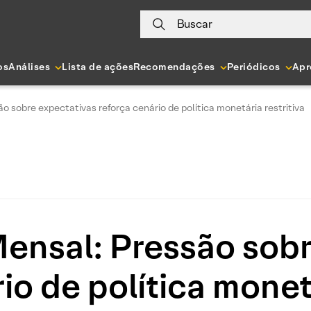
Buscar
os
Análises
Lista de ações
Recomendações
Periódicos
Apr
o sobre expectativas reforça cenário de política monetária restritiva
Mensal: Pressão sobr
io de política monetá