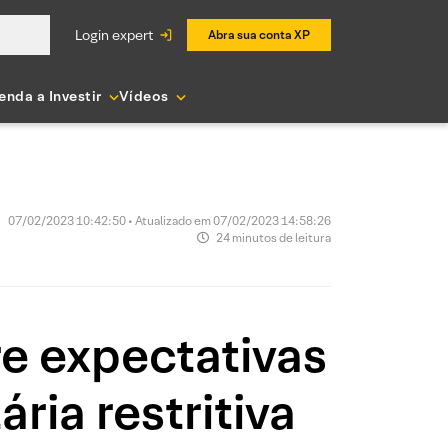
login expert
Abra sua conta XP
enda a Investir
Vídeos
07/02/2023 10:42:50 • Atualizado em 07/02/2023 14:58:26
24 minutos de leitura
e expectativas
ria restritiva