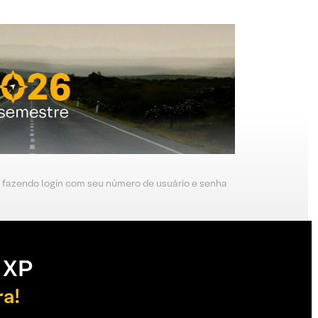
, fazendo login com seu número de usuário e senha
 XP
ra!