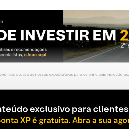
nômico atual e as nossas expectativas para os principais indicadores
teúdo exclusivo para clientes
conta XP é gratuita. Abra a sua ago