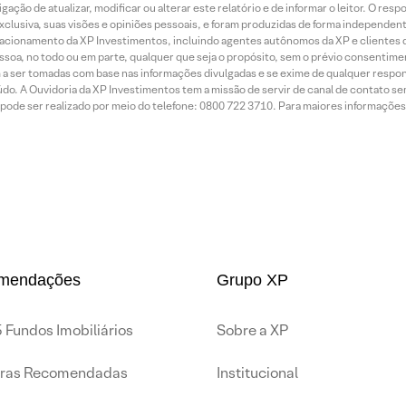
ção de atualizar, modificar ou alterar este relatório e de informar o leitor. O resp
exclusiva, suas visões e opiniões pessoais, e foram produzidas de forma independen
relacionamento da XP Investimentos, incluindo agentes autônomos da XP e clientes 
essoa, no todo ou em parte, qualquer que seja o propósito, sem o prévio consenti
a ser tomadas com base nas informações divulgadas e se exime de qualquer respons
do. A Ouvidoria da XP Investimentos tem a missão de servir de canal de contato se
ode ser realizado por meio do telefone: 0800 722 3710. Para maiores informações 
mendações
Grupo XP
 Fundos Imobiliários
Sobre a XP
iras Recomendadas
Institucional