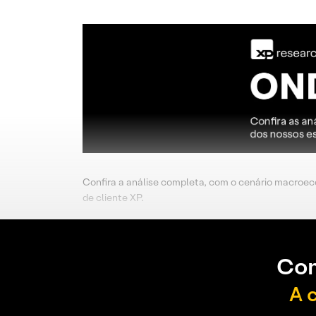
Confira a análise completa, com o cenário macroeco
de cliente XP.
Con
A 