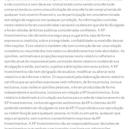
e não constitui e nem deve ser interpretado como sendo uma oferta de
compra/venda ou como uma solicitação de uma oferta de compra/venda de
qualquer instrumento financeiro, ou de participação em uma determinada
estratégia de negócios em qualquer jurisdição. As informações contidas
neste relatório foram consideradas razoáveis na data em que ele foi divulgado
e foram obtidas de fontes públicas consideradas confiáveis. A XP
Investimentos não dá nenhuma segurança ou garantia, seja de forma
expressa ou implícita, sobre a integridade, confiabilidade ou exatidão dessas
informações. Este relatório também não tem a intenção de ser uma relação
completa ou resumida dos mercados ou desdobramentos nele abordados. As
opiniões, estimativas e projeções expressas neste relatório refletem a
opinião atual do responsável pelo conteúdo deste relatório na data de sua
divulgação e estão, portanto, sujeitas a alterações sem aviso prévio. A XP
Investimentos não tem obrigação de atualizar, modificar ou alterar este
relatório e de informar o leitor. O responsável pela elaboração deste relatório
certifica que as opiniões expressas nele refletem, de forma precisa, única e
exclusiva, suas visões e opiniões pessoais, e foram produzidas de forma
independente e autônoma, inclusive em relação a XP Investimentos. Este
relatório é destinado à circulação exclusiva para a rede de relacionamento da
XP Investimentos, incluindo agentes autônomos da XP e clientes da XP,
podendo também ser divulgado no site da XP. Fica proibida a sua reprodução
ou redistribuição para qualquer pessoa, no todo ou em parte, qualquer que
seja o propósito, sem o prévio consentimento expresso da XP
Investimentos. A XP Investimentos não se responsabiliza por decisões de
investimentos que venham a ser tomadas com base nas informações