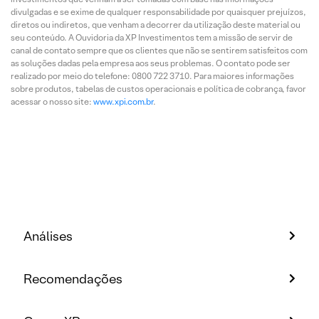
divulgadas e se exime de qualquer responsabilidade por quaisquer prejuízos,
diretos ou indiretos, que venham a decorrer da utilização deste material ou
seu conteúdo. A Ouvidoria da XP Investimentos tem a missão de servir de
canal de contato sempre que os clientes que não se sentirem satisfeitos com
as soluções dadas pela empresa aos seus problemas. O contato pode ser
realizado por meio do telefone: 0800 722 3710. Para maiores informações
sobre produtos, tabelas de custos operacionais e política de cobrança, favor
acessar o nosso site:
www.xpi.com.br
.
Análises
Recomendações