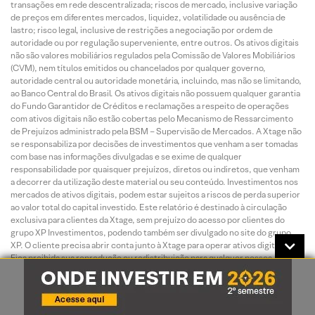
transações em rede descentralizada; riscos de mercado, inclusive variação
de preços em diferentes mercados, liquidez, volatilidade ou ausência de
lastro; risco legal, inclusive de restrições a negociação por ordem de
autoridade ou por regulação superveniente, entre outros. Os ativos digitais
não são valores mobiliários regulados pela Comissão de Valores Mobiliários
(CVM), nem títulos emitidos ou chancelados por qualquer governo,
autoridade central ou autoridade monetária, incluindo, mas não se limitando,
ao Banco Central do Brasil. Os ativos digitais não possuem qualquer garantia
do Fundo Garantidor de Créditos e reclamações a respeito de operações
com ativos digitais não estão cobertas pelo Mecanismo de Ressarcimento
de Prejuízos administrado pela BSM – Supervisão de Mercados. A Xtage não
se responsabiliza por decisões de investimentos que venham a ser tomadas
com base nas informações divulgadas e se exime de qualquer
responsabilidade por quaisquer prejuízos, diretos ou indiretos, que venham
a decorrer da utilização deste material ou seu conteúdo. Investimentos nos
mercados de ativos digitais, podem estar sujeitos a riscos de perda superior
ao valor total do capital investido. Este relatório é destinado à circulação
exclusiva para clientes da Xtage, sem prejuízo do acesso por clientes do
grupo XP Investimentos, podendo também ser divulgado no site do grupo
XP. O cliente precisa abrir conta junto à Xtage para operar ativos digitais.
Fica proibida sua reprodução ou redistribuição para qualquer pessoa, no
todo ou em parte, qualquer que seja o propósito, sem o prévio
consentimento expresso da Xtage. Para mais informações ligue para +55 11
3003-5465 (capitais e regiões metropolitanas) ou +55 11 3003-5465 (demais
localidades). Para clientes no exterior o contato é 0800-771-5465. Para