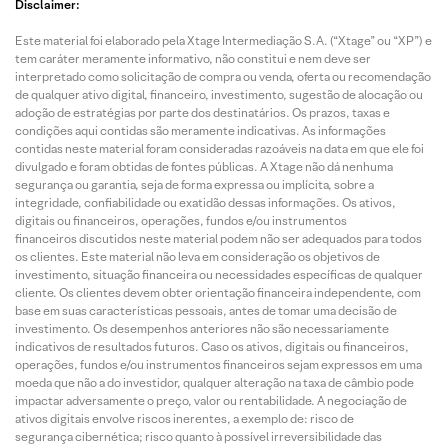
Disclaimer:
Este material foi elaborado pela Xtage Intermediação S.A. (“Xtage” ou “XP”) e
tem caráter meramente informativo, não constitui e nem deve ser
interpretado como solicitação de compra ou venda, oferta ou recomendação
de qualquer ativo digital, financeiro, investimento, sugestão de alocação ou
adoção de estratégias por parte dos destinatários. Os prazos, taxas e
condições aqui contidas são meramente indicativas. As informações
contidas neste material foram consideradas razoáveis na data em que ele foi
divulgado e foram obtidas de fontes públicas. A Xtage não dá nenhuma
segurança ou garantia, seja de forma expressa ou implícita, sobre a
integridade, confiabilidade ou exatidão dessas informações. Os ativos,
digitais ou financeiros, operações, fundos e/ou instrumentos
financeiros discutidos neste material podem não ser adequados para todos
os clientes. Este material não leva em consideração os objetivos de
investimento, situação financeira ou necessidades específicas de qualquer
cliente. Os clientes devem obter orientação financeira independente, com
base em suas características pessoais, antes de tomar uma decisão de
investimento. Os desempenhos anteriores não são necessariamente
indicativos de resultados futuros. Caso os ativos, digitais ou financeiros,
operações, fundos e/ou instrumentos financeiros sejam expressos em uma
moeda que não a do investidor, qualquer alteração na taxa de câmbio pode
impactar adversamente o preço, valor ou rentabilidade. A negociação de
ativos digitais envolve riscos inerentes, a exemplo de: risco de
segurança cibernética; risco quanto à possível irreversibilidade das