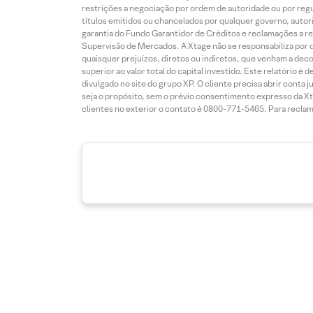
restrições a negociação por ordem de autoridade ou por regul
títulos emitidos ou chancelados por qualquer governo, autori
garantia do Fundo Garantidor de Créditos e reclamações a r
Supervisão de Mercados. A Xtage não se responsabiliza por 
quaisquer prejuízos, diretos ou indiretos, que venham a deco
superior ao valor total do capital investido. Este relatório 
divulgado no site do grupo XP. O cliente precisa abrir conta 
seja o propósito, sem o prévio consentimento expresso da Xt
clientes no exterior o contato é 0800-771-5465. Para reclama