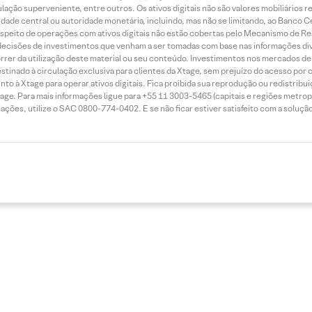
ação superveniente, entre outros. Os ativos digitais não são valores mobiliários 
dade central ou autoridade monetária, incluindo, mas não se limitando, ao Banco Ce
espeito de operações com ativos digitais não estão cobertas pelo Mecanismo de R
decisões de investimentos que venham a ser tomadas com base nas informações div
rrer da utilização deste material ou seu conteúdo. Investimentos nos mercados de a
é destinado à circulação exclusiva para clientes da Xtage, sem prejuízo do acesso 
junto à Xtage para operar ativos digitais. Fica proibida sua reprodução ou redistrib
age. Para mais informações ligue para +55 11 3003-5465 (capitais e regiões metrop
ções, utilize o SAC 0800-774-0402. E se não ficar estiver satisfeito com a soluçã