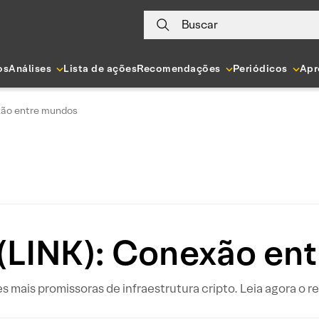
Buscar
os
Análises
Lista de ações
Recomendações
Periódicos
Apr
exão entre mundos
 (LINK): Conexão en
 mais promissoras de infraestrutura cripto. Leia agora o r