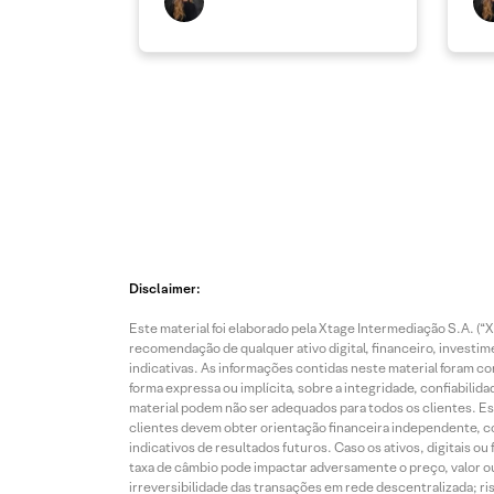
Disclaimer:
Este material foi elaborado pela Xtage Intermediação S.A. (“
recomendação de qualquer ativo digital, financeiro, investi
indicativas. As informações contidas neste material foram co
forma expressa ou implícita, sobre a integridade, confiabilid
material podem não ser adequados para todos os clientes. Es
clientes devem obter orientação financeira independente, 
indicativos de resultados futuros. Caso os ativos, digitais 
taxa de câmbio pode impactar adversamente o preço, valor ou 
irreversibilidade das transações em rede descentralizada; ris