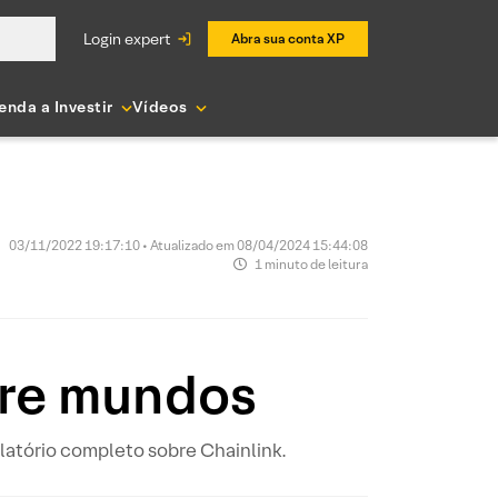
login expert
Abra sua conta XP
enda a Investir
Vídeos
03/11/2022 19:17:10 • Atualizado em 08/04/2024 15:44:08
1 minuto de leitura
tre mundos
elatório completo sobre Chainlink.