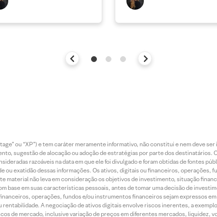
Xtage” ou “XP”) e tem caráter meramente informativo, não constitui e nem deve ser
mento, sugestão de alocação ou adoção de estratégias por parte dos destinatários.
nsideradas razoáveis na data em que ele foi divulgado e foram obtidas de fontes pú
ade ou exatidão dessas informações. Os ativos, digitais ou financeiros, operações,
te material não leva em consideração os objetivos de investimento, situação financ
com base em suas características pessoais, antes de tomar uma decisão de invest
ou financeiros, operações, fundos e/ou instrumentos financeiros sejam expressos em
rentabilidade. A negociação de ativos digitais envolve riscos inerentes, a exemplo
cos de mercado, inclusive variação de preços em diferentes mercados, liquidez, vola