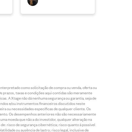
 interpretado como solicitação de compra ou venda, oferta ou
 Os prazos, taxas e condições aqui contidas são meramente
blicas. A Xtage não dá nenhuma segurança ou garantia, seja de
 fundos e/ou instrumentos financeiros discutidos neste
eira ou necessidades específicas de qualquer cliente. Os
imento. Os desempenhos anteriores não são necessariamente
 uma moeda que não a do investidor, qualquer alteração na
 de: risco de segurança cibernética; risco quanto à possível
tilidade ou ausência de lastro; risco legal, inclusive de