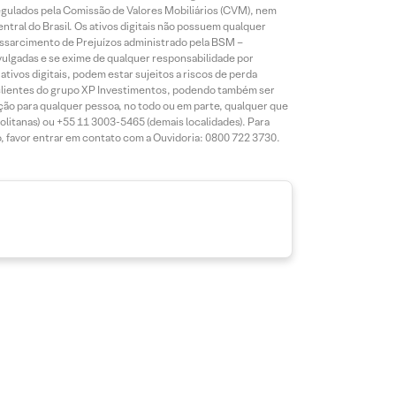
regulados pela Comissão de Valores Mobiliários (CVM), nem
ntral do Brasil. Os ativos digitais não possuem qualquer
essarcimento de Prejuízos administrado pela BSM –
ulgadas e se exime de qualquer responsabilidade por
tivos digitais, podem estar sujeitos a riscos de perda
por clientes do grupo XP Investimentos, podendo também ser
uição para qualquer pessoa, no todo ou em parte, qualquer que
olitanas) ou +55 11 3003-5465 (demais localidades). Para
o, favor entrar em contato com a Ouvidoria: 0800 722 3730.