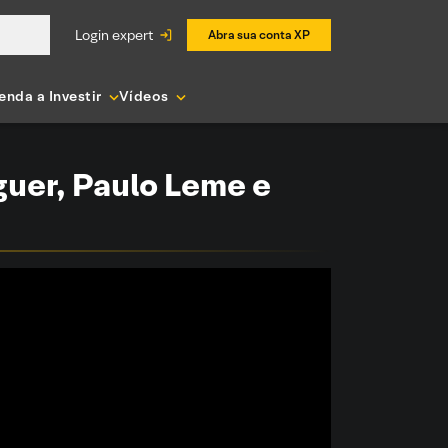
login expert
Abra sua conta XP
enda a Investir
Vídeos
guer, Paulo Leme e