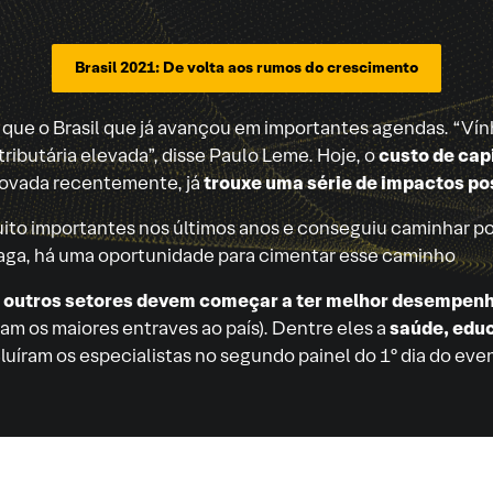
Brasil 2021: De volta aos rumos do crescimento
m que o Brasil que já avançou em importantes agendas. “
 tributária elevada”, disse Paulo Leme. Hoje, o
custo de capi
rovada recentemente, já
trouxe uma série de impactos po
uito importantes nos últimos anos e conseguiu caminhar p
aga, há uma oportunidade para cimentar esse caminho
,
outros setores devem começar a ter melhor desempen
m os maiores entraves ao país). Dentre eles a
saúde, educ
uíram os especialistas no segundo painel do 1º dia do eve