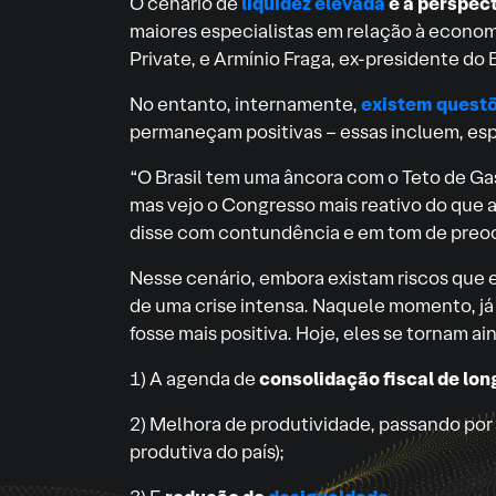
O cenário de
liquidez elevada
e a perspect
maiores especialistas em relação à econom
Private, e Armínio Fraga, ex-presidente do
No entanto, internamente,
existem questõ
permaneçam positivas – essas incluem, es
“O Brasil tem uma âncora com o Teto de Gast
mas vejo o Congresso mais reativo do que a
disse com contundência e em tom de preo
Nesse cenário, embora existam riscos que 
de uma crise intensa. Naquele momento, já
fosse mais positiva. Hoje, eles se tornam a
1) A agenda de
consolidação fiscal de lon
2) Melhora de produtividade, passando por
produtiva do país);