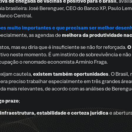
iva de chegada de vacinas é positivo para o Brasil
, aval
ia brasileira: José Berenguer, CEO do Banco XP, Paulo Le
 Banco Central.
es muito importantes e que precisam ser melhor desen
pecialmente, as agendas de
melhora da produtividade nac
os, mas eu diria que é insuficiente se não for reforçada.
O
tivo neste momento. É um instinto de sobrevivência e não 
cupação o renomado economista Armínio Fraga.
exijam cautela,
existem também oportunidades
. O Brasil
 era preciso trabalhar especialmente em três grandes áre
inda mais relevantes, de acordo com as análises de Berengu
go prazo
;
infraestrutura, estabilidade e certeza jurídica
e abertur