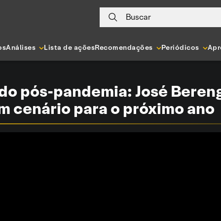
Buscar
os
Análises
Lista de ações
Recomendações
Periódicos
Apr
 do pós-pandemia: José Beren
m cenário para o próximo ano