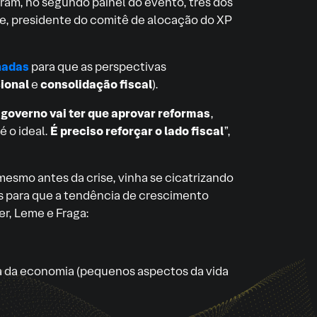
iaram, no segundo painel do evento, três dos
me, presidente do comitê de alocação do XP
hadas
para que as perspectivas
ional
e
consolidação fiscal
).
 governo vai ter que aprovar reformas
,
é o ideal.
É preciso reforçar o lado fiscal
”,
, mesmo antes da crise, vinha se cicatrizando
as para que a tendência de crescimento
er, Leme e Fraga:
a da economia (pequenos aspectos da vida