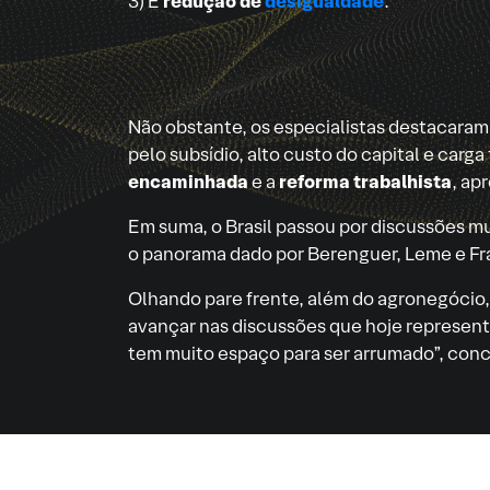
3) E
redução de
desigualdade
.
Não obstante, os especialistas destacara
pelo subsídio, alto custo do capital e carga
encaminhada
e a
reforma trabalhista
, ap
Em suma, o Brasil passou por discussões m
o panorama dado por Berenguer, Leme e Fr
Olhando pare frente, além do agronegócio
avançar nas discussões que hoje representa
tem muito espaço para ser arrumado”, concl