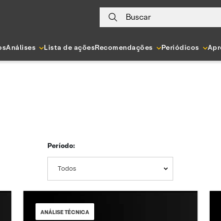
Buscar
os
Análises
Lista de ações
Recomendações
Periódicos
Apr
Período:
Todos
ANÁLISE TÉCNICA