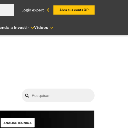
login expert
Abra sua conta XP
enda a Investir
Vídeos
ANÁLISE TÉCNICA