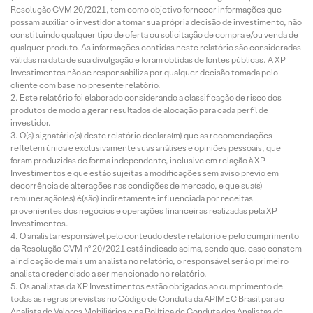
Resolução CVM 20/2021, tem como objetivo fornecer informações que
possam auxiliar o investidor a tomar sua própria decisão de investimento, não
constituindo qualquer tipo de oferta ou solicitação de compra e/ou venda de
qualquer produto. As informações contidas neste relatório são consideradas
válidas na data de sua divulgação e foram obtidas de fontes públicas. A XP
Investimentos não se responsabiliza por qualquer decisão tomada pelo
cliente com base no presente relatório.
Este relatório foi elaborado considerando a classificação de risco dos
produtos de modo a gerar resultados de alocação para cada perfil de
investidor.
O(s) signatário(s) deste relatório declara(m) que as recomendações
refletem única e exclusivamente suas análises e opiniões pessoais, que
foram produzidas de forma independente, inclusive em relação à XP
Investimentos e que estão sujeitas a modificações sem aviso prévio em
decorrência de alterações nas condições de mercado, e que sua(s)
remuneração(es) é(são) indiretamente influenciada por receitas
provenientes dos negócios e operações financeiras realizadas pela XP
Investimentos.
O analista responsável pelo conteúdo deste relatório e pelo cumprimento
da Resolução CVM nº 20/2021 está indicado acima, sendo que, caso constem
a indicação de mais um analista no relatório, o responsável será o primeiro
analista credenciado a ser mencionado no relatório.
Os analistas da XP Investimentos estão obrigados ao cumprimento de
todas as regras previstas no Código de Conduta da APIMEC Brasil para o
Analista de Valores Mobiliários e na Política de Conduta dos Analistas de