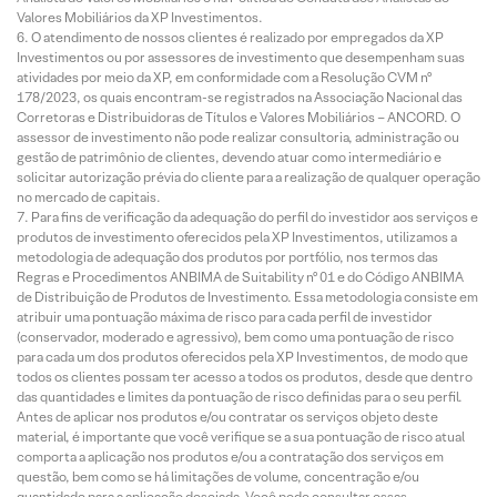
Valores Mobiliários da XP Investimentos.
O atendimento de nossos clientes é realizado por empregados da XP
Investimentos ou por assessores de investimento que desempenham suas
atividades por meio da XP, em conformidade com a Resolução CVM nº
178/2023, os quais encontram-se registrados na Associação Nacional das
Corretoras e Distribuidoras de Títulos e Valores Mobiliários – ANCORD. O
assessor de investimento não pode realizar consultoria, administração ou
gestão de patrimônio de clientes, devendo atuar como intermediário e
solicitar autorização prévia do cliente para a realização de qualquer operação
no mercado de capitais.
Para fins de verificação da adequação do perfil do investidor aos serviços e
produtos de investimento oferecidos pela XP Investimentos, utilizamos a
metodologia de adequação dos produtos por portfólio, nos termos das
Regras e Procedimentos ANBIMA de Suitability nº 01 e do Código ANBIMA
de Distribuição de Produtos de Investimento. Essa metodologia consiste em
atribuir uma pontuação máxima de risco para cada perfil de investidor
(conservador, moderado e agressivo), bem como uma pontuação de risco
para cada um dos produtos oferecidos pela XP Investimentos, de modo que
todos os clientes possam ter acesso a todos os produtos, desde que dentro
das quantidades e limites da pontuação de risco definidas para o seu perfil.
Antes de aplicar nos produtos e/ou contratar os serviços objeto deste
material, é importante que você verifique se a sua pontuação de risco atual
comporta a aplicação nos produtos e/ou a contratação dos serviços em
questão, bem como se há limitações de volume, concentração e/ou
quantidade para a aplicação desejada. Você pode consultar essas