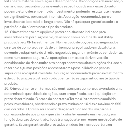
feita neste material em relação a desempenhos. As condições de mercado, o
cenário macroeconômico, os eventos específicos da empresa e do setor
podem afetar o desempenho do investimento, podendo resultar até mesmo
em significativas perdas patrimoniais. A duração recomendada para o
investimento é de médio-longo prazo. Não há quaisquer garantias sobre o
patrimônio do cliente neste tipo de produto.
O investimento em opções é preferencialmente indicado para
investidores de perfil agressivo, de acordo com a política de suitability
praticada pela XP Investimentos. No mercado de opções, são negociados
direitos de compra ou venda de um bem por preço fixado em data futura,
devendo o adquirente do direito negociado pagar um prêmio ao vendedor tal
como num acordo seguro. As operações com esses derivativos são
consideradas de risco muito alto por apresentarem altas relações de risco e
retorno e algumas posições apresentarem a possibilidade de perdas
superiores ao capital investido. A duração recomendada para o investimento
é de curto prazo e o patrimônio do cliente não está garantido neste tipo de
produto.
O investimento em termos são contratos para compra ou a venda de uma
determinada quantidade de ações, a um preço fixado, para liquidação em
prazo determinado. O prazo do contrato a Termo é livremente escolhido
pelos investidores, obedecendo o prazo mínimo de 16 dias e máximo de 999
dias corridos. O preço será o valor da ação adicionado de uma parcela
correspondente aos juros – que são fixados livremente em mercado, em
função do prazo do contrato. Toda transação a termo requer um depósito de
garantia. Essas garantias são prestadas em duas formas: cobertura ou