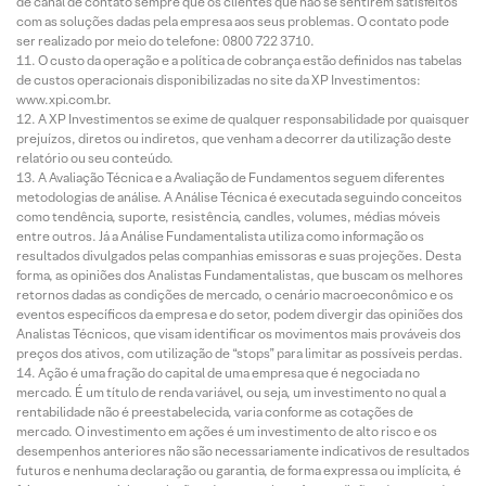
de canal de contato sempre que os clientes que não se sentirem satisfeitos
com as soluções dadas pela empresa aos seus problemas. O contato pode
ser realizado por meio do telefone: 0800 722 3710.
O custo da operação e a política de cobrança estão definidos nas tabelas
de custos operacionais disponibilizadas no site da XP Investimentos:
www.xpi.com.br.
A XP Investimentos se exime de qualquer responsabilidade por quaisquer
prejuízos, diretos ou indiretos, que venham a decorrer da utilização deste
relatório ou seu conteúdo.
A Avaliação Técnica e a Avaliação de Fundamentos seguem diferentes
metodologias de análise. A Análise Técnica é executada seguindo conceitos
como tendência, suporte, resistência, candles, volumes, médias móveis
entre outros. Já a Análise Fundamentalista utiliza como informação os
resultados divulgados pelas companhias emissoras e suas projeções. Desta
forma, as opiniões dos Analistas Fundamentalistas, que buscam os melhores
retornos dadas as condições de mercado, o cenário macroeconômico e os
eventos específicos da empresa e do setor, podem divergir das opiniões dos
Analistas Técnicos, que visam identificar os movimentos mais prováveis dos
preços dos ativos, com utilização de “stops” para limitar as possíveis perdas.
Ação é uma fração do capital de uma empresa que é negociada no
mercado. É um título de renda variável, ou seja, um investimento no qual a
rentabilidade não é preestabelecida, varia conforme as cotações de
mercado. O investimento em ações é um investimento de alto risco e os
desempenhos anteriores não são necessariamente indicativos de resultados
futuros e nenhuma declaração ou garantia, de forma expressa ou implícita, é