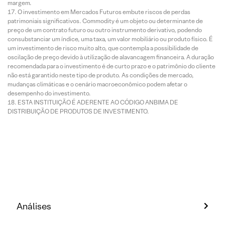
margem.
O investimento em Mercados Futuros embute riscos de perdas
patrimoniais significativos. Commodity é um objeto ou determinante de
preço de um contrato futuro ou outro instrumento derivativo, podendo
consubstanciar um índice, uma taxa, um valor mobiliário ou produto físico. É
um investimento de risco muito alto, que contempla a possibilidade de
oscilação de preço devido à utilização de alavancagem financeira. A duração
recomendada para o investimento é de curto prazo e o patrimônio do cliente
não está garantido neste tipo de produto. As condições de mercado,
mudanças climáticas e o cenário macroeconômico podem afetar o
desempenho do investimento.
ESTA INSTITUIÇÃO É ADERENTE AO CÓDIGO ANBIMA DE
DISTRIBUIÇÃO DE PRODUTOS DE INVESTIMENTO.
Análises