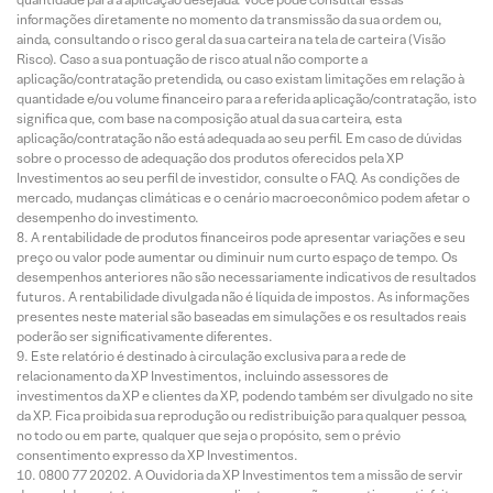
informações diretamente no momento da transmissão da sua ordem ou,
ainda, consultando o risco geral da sua carteira na tela de carteira (Visão
Risco). Caso a sua pontuação de risco atual não comporte a
aplicação/contratação pretendida, ou caso existam limitações em relação à
quantidade e/ou volume financeiro para a referida aplicação/contratação, isto
significa que, com base na composição atual da sua carteira, esta
aplicação/contratação não está adequada ao seu perfil. Em caso de dúvidas
sobre o processo de adequação dos produtos oferecidos pela XP
Investimentos ao seu perfil de investidor, consulte o FAQ. As condições de
mercado, mudanças climáticas e o cenário macroeconômico podem afetar o
desempenho do investimento.
A rentabilidade de produtos financeiros pode apresentar variações e seu
preço ou valor pode aumentar ou diminuir num curto espaço de tempo. Os
desempenhos anteriores não são necessariamente indicativos de resultados
futuros. A rentabilidade divulgada não é líquida de impostos. As informações
presentes neste material são baseadas em simulações e os resultados reais
poderão ser significativamente diferentes.
Este relatório é destinado à circulação exclusiva para a rede de
relacionamento da XP Investimentos, incluindo assessores de
investimentos da XP e clientes da XP, podendo também ser divulgado no site
da XP. Fica proibida sua reprodução ou redistribuição para qualquer pessoa,
no todo ou em parte, qualquer que seja o propósito, sem o prévio
consentimento expresso da XP Investimentos.
0800 77 20202. A Ouvidoria da XP Investimentos tem a missão de servir