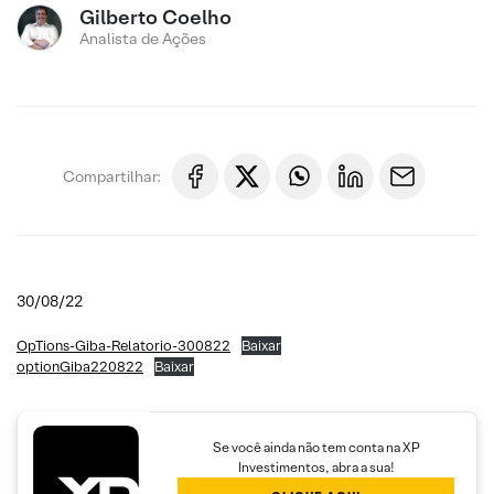
Gilberto Coelho
Analista de Ações
Compartilhar:
30/08/22
OpTions-Giba-Relatorio-300822
Baixar
optionGiba220822
Baixar
Se você ainda não tem conta na XP
Investimentos, abra a sua!