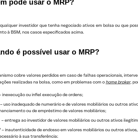
m pode usar o MRP?
 qualquer investidor que tenha negociado ativos em bolsa ou que pos
nto à BSM, nos casos especificados acima.
ndo é possível usar o MRP?
nismo cobre valores perdidos em caso de falhas operacionais, interve
ações realizadas na bolsa, como em problemas com o
home broker
, p
 – inexecução ou infiel execução de ordens;
I – uso inadequado de numerário e de valores mobiliários ou outros ativ
inanciamento ou de empréstimo de valores mobiliários;
II – entrega ao investidor de valores mobiliários ou outros ativos ilegíti
V – inautenticidade de endosso em valores mobiliários ou outros ativo
ecessário à sua transferência;