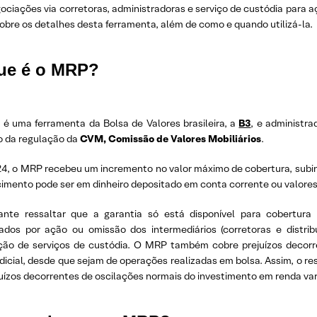
ciações via corretoras, administradoras e serviço de custódia para aç
obre os detalhes desta ferramenta, além de como e quando utilizá-la.
ue é o MRP?
é uma ferramenta da Bolsa de Valores brasileira, a
B3
, e administr
o da regulação da
CVM, Comissão de Valores Mobiliários
.
4, o MRP recebeu um incremento no valor máximo de cobertura, subin
imento pode ser em dinheiro depositado em conta corrente ou valores 
ante ressaltar que a garantia só está disponível para cobertura 
ados por ação ou omissão dos intermediários (corretoras e distri
ção de serviços de custódia. O MRP também cobre prejuízos decorr
dicial, desde que sejam de operações realizadas em bolsa. Assim, o re
uízos decorrentes de oscilações normais do investimento em renda variá