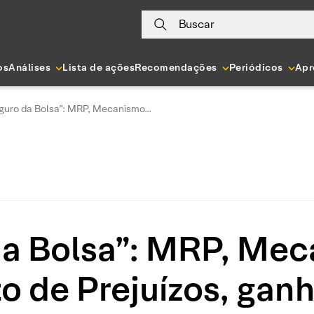
Buscar
os
Análises
Lista de ações
Recomendações
Periódicos
Apr
guro da Bolsa”: MRP, Mecanismo...
da Bolsa”: MRP, Mec
o de Prejuízos, gan