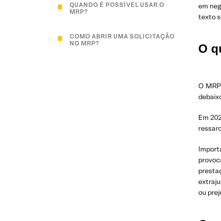
QUANDO É POSSÍVEL USAR O
em nego
MRP?
texto s
COMO ABRIR UMA SOLICITAÇÃO
NO MRP?
O q
O MRP 
debaix
Em 202
ressarc
Import
provoc
presta
extraju
ou prej