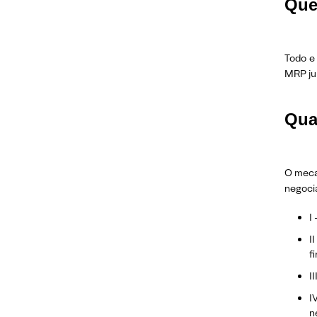
Que
Todo e
MRP ju
Qua
O meca
negoci
I
I
f
I
I
n