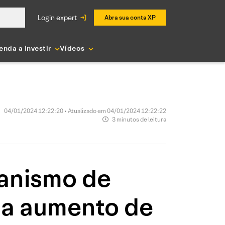
login expert
Abra sua conta XP
enda a Investir
Vídeos
04/01/2024 12:22:20 • Atualizado em 04/01/2024 12:22:22
3 minutos de leitura
anismo de
ha aumento de