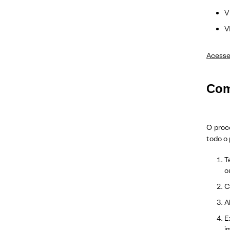
V
V
Acesse
Com
O proce
todo o 
T
o
C
A
E
i