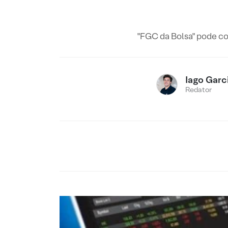
"FGC da Bolsa" pode cob
Iago Garc
Redator