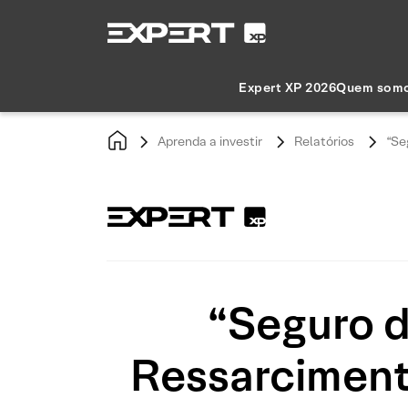
Expert XP 2026
Quem som
Aprenda a investir
Relatórios
“Se
“Seguro 
Ressarciment