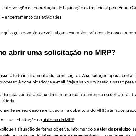
 – intervenção ou decretação de liquidação extrajudicial pelo Banco Cen
I – encerramento das atividades.
 aqui o guia completo
e veja alguns exemplos práticos de casos cober
o abrir uma solicitação no MRP?
sso é feito inteiramente de forma digital. A solicitação após aberta n
processo é comunicado via e-mail. Veja abaixo um passo a passo para ab
ente resolver o problema diretamente com a empresa ou corretora atr
uvidoria.
onsulte se seu caso se enquadra na cobertura do MRP, além dos prazo
bra sua solicitação no
sistema do MRP
.
xplique a situação de forma objetiva, informando o
valor do prejuízo
, 
mobiliários e incluindo
fotos, vídeos e documentos
que comprovem o a