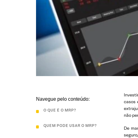
Invest
Navegue pelo conteúdo:
casos 
extraju
O QUE É O MRP?
não pe
QUEM PODE USAR O MRP?
De man
seguro