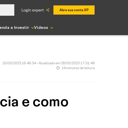
login expert
Abra sua conta XP
enda a Investir
Vídeos
10/03/2023 16:46:54 • Atualizado em 28/05/2025 17:31:48
14 minutos de leitura
ncia e como