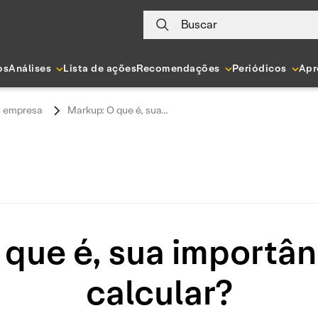
Buscar
os
Análises
Lista de ações
Recomendações
Periódicos
Apr
 empresa
Markup: O que é, sua...
que é, sua importâ
calcular?