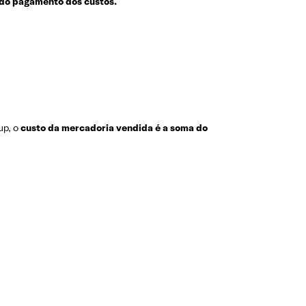
 do pagamento dos custos.
.
up, o
custo da mercadoria vendida é a soma do