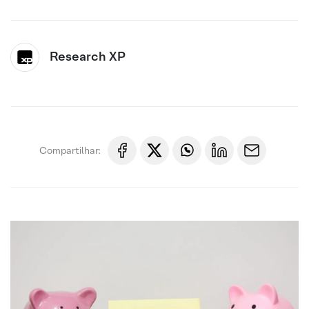
Research XP
Compartilhar: