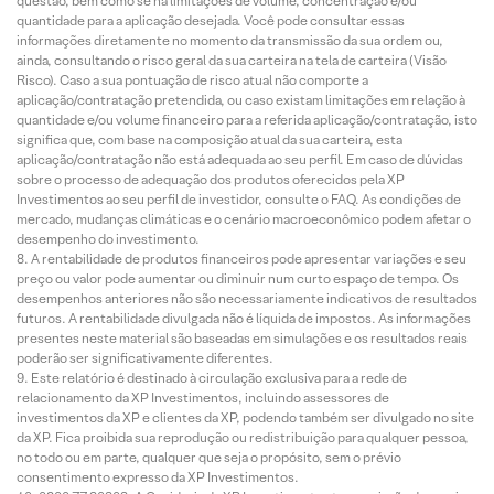
questão, bem como se há limitações de volume, concentração e/ou
quantidade para a aplicação desejada. Você pode consultar essas
informações diretamente no momento da transmissão da sua ordem ou,
ainda, consultando o risco geral da sua carteira na tela de carteira (Visão
Risco). Caso a sua pontuação de risco atual não comporte a
aplicação/contratação pretendida, ou caso existam limitações em relação à
quantidade e/ou volume financeiro para a referida aplicação/contratação, isto
significa que, com base na composição atual da sua carteira, esta
aplicação/contratação não está adequada ao seu perfil. Em caso de dúvidas
sobre o processo de adequação dos produtos oferecidos pela XP
Investimentos ao seu perfil de investidor, consulte o FAQ. As condições de
mercado, mudanças climáticas e o cenário macroeconômico podem afetar o
desempenho do investimento.
A rentabilidade de produtos financeiros pode apresentar variações e seu
preço ou valor pode aumentar ou diminuir num curto espaço de tempo. Os
desempenhos anteriores não são necessariamente indicativos de resultados
futuros. A rentabilidade divulgada não é líquida de impostos. As informações
presentes neste material são baseadas em simulações e os resultados reais
poderão ser significativamente diferentes.
Este relatório é destinado à circulação exclusiva para a rede de
relacionamento da XP Investimentos, incluindo assessores de
investimentos da XP e clientes da XP, podendo também ser divulgado no site
da XP. Fica proibida sua reprodução ou redistribuição para qualquer pessoa,
no todo ou em parte, qualquer que seja o propósito, sem o prévio
consentimento expresso da XP Investimentos.