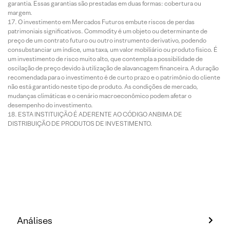
garantia. Essas garantias são prestadas em duas formas: cobertura ou
margem.
O investimento em Mercados Futuros embute riscos de perdas
patrimoniais significativos. Commodity é um objeto ou determinante de
preço de um contrato futuro ou outro instrumento derivativo, podendo
consubstanciar um índice, uma taxa, um valor mobiliário ou produto físico. É
um investimento de risco muito alto, que contempla a possibilidade de
oscilação de preço devido à utilização de alavancagem financeira. A duração
recomendada para o investimento é de curto prazo e o patrimônio do cliente
não está garantido neste tipo de produto. As condições de mercado,
mudanças climáticas e o cenário macroeconômico podem afetar o
desempenho do investimento.
ESTA INSTITUIÇÃO É ADERENTE AO CÓDIGO ANBIMA DE
DISTRIBUIÇÃO DE PRODUTOS DE INVESTIMENTO.
Análises