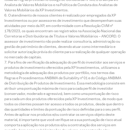
Analista de Valores Mobiliários e na Política de Conduta dos Analistas de
Valores Mobiliários da XP Investimentos.
O atendimento de nossos clientes é realizado por empregados da XP
Investimentos ou por assessores de investimento que desempenham suas
atividades por meio da XP, em conformidade com a Resolução CVM nº
178/2023, os quais encontram-se registrados na Associação Nacional das
Corretoras e Distribuidoras de Títulos e Valores Mobiliários – ANCORD. O
assessor de investimento não pode realizar consultoria, administração ou
gestão de patrimônio de clientes, devendo atuar como intermediário e
solicitar autorização prévia do cliente para a realização de qualquer operação
no mercado de capitais.
Para fins de verificação da adequação do perfil do investidor aos serviços e
produtos de investimento oferecidos pela XP Investimentos, utilizamos a
metodologia de adequação dos produtos por portfólio, nos termos das
Regras e Procedimentos ANBIMA de Suitability nº 01 e do Código ANBIMA
de Distribuição de Produtos de Investimento. Essa metodologia consiste em
atribuir uma pontuação máxima de risco para cada perfil de investidor
(conservador, moderado e agressivo), bem como uma pontuação de risco
para cada um dos produtos oferecidos pela XP Investimentos, de modo que
todos os clientes possam ter acesso a todos os produtos, desde que dentro
das quantidades e limites da pontuação de risco definidas para o seu perfil.
Antes de aplicar nos produtos e/ou contratar os serviços objeto deste
material, é importante que você verifique se a sua pontuação de risco atual
comporta a aplicação nos produtos e/ou a contratação dos serviços em