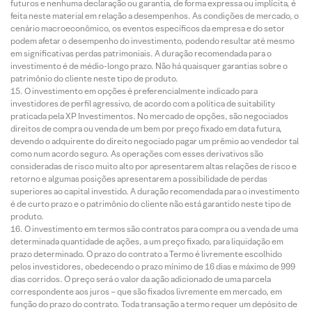
futuros e nenhuma declaração ou garantia, de forma expressa ou implícita, é
feita neste material em relação a desempenhos. As condições de mercado, o
cenário macroeconômico, os eventos específicos da empresa e do setor
podem afetar o desempenho do investimento, podendo resultar até mesmo
em significativas perdas patrimoniais. A duração recomendada para o
investimento é de médio-longo prazo. Não há quaisquer garantias sobre o
patrimônio do cliente neste tipo de produto.
O investimento em opções é preferencialmente indicado para
investidores de perfil agressivo, de acordo com a política de suitability
praticada pela XP Investimentos. No mercado de opções, são negociados
direitos de compra ou venda de um bem por preço fixado em data futura,
devendo o adquirente do direito negociado pagar um prêmio ao vendedor tal
como num acordo seguro. As operações com esses derivativos são
consideradas de risco muito alto por apresentarem altas relações de risco e
retorno e algumas posições apresentarem a possibilidade de perdas
superiores ao capital investido. A duração recomendada para o investimento
é de curto prazo e o patrimônio do cliente não está garantido neste tipo de
produto.
O investimento em termos são contratos para compra ou a venda de uma
determinada quantidade de ações, a um preço fixado, para liquidação em
prazo determinado. O prazo do contrato a Termo é livremente escolhido
pelos investidores, obedecendo o prazo mínimo de 16 dias e máximo de 999
dias corridos. O preço será o valor da ação adicionado de uma parcela
correspondente aos juros – que são fixados livremente em mercado, em
função do prazo do contrato. Toda transação a termo requer um depósito de