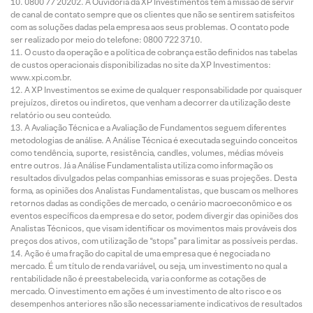
0800 77 20202. A Ouvidoria da XP Investimentos tem a missão de servir
de canal de contato sempre que os clientes que não se sentirem satisfeitos
com as soluções dadas pela empresa aos seus problemas. O contato pode
ser realizado por meio do telefone: 0800 722 3710.
O custo da operação e a política de cobrança estão definidos nas tabelas
de custos operacionais disponibilizadas no site da XP Investimentos:
www.xpi.com.br.
A XP Investimentos se exime de qualquer responsabilidade por quaisquer
prejuízos, diretos ou indiretos, que venham a decorrer da utilização deste
relatório ou seu conteúdo.
A Avaliação Técnica e a Avaliação de Fundamentos seguem diferentes
metodologias de análise. A Análise Técnica é executada seguindo conceitos
como tendência, suporte, resistência, candles, volumes, médias móveis
entre outros. Já a Análise Fundamentalista utiliza como informação os
resultados divulgados pelas companhias emissoras e suas projeções. Desta
forma, as opiniões dos Analistas Fundamentalistas, que buscam os melhores
retornos dadas as condições de mercado, o cenário macroeconômico e os
eventos específicos da empresa e do setor, podem divergir das opiniões dos
Analistas Técnicos, que visam identificar os movimentos mais prováveis dos
preços dos ativos, com utilização de “stops” para limitar as possíveis perdas.
Ação é uma fração do capital de uma empresa que é negociada no
mercado. É um título de renda variável, ou seja, um investimento no qual a
rentabilidade não é preestabelecida, varia conforme as cotações de
mercado. O investimento em ações é um investimento de alto risco e os
desempenhos anteriores não são necessariamente indicativos de resultados