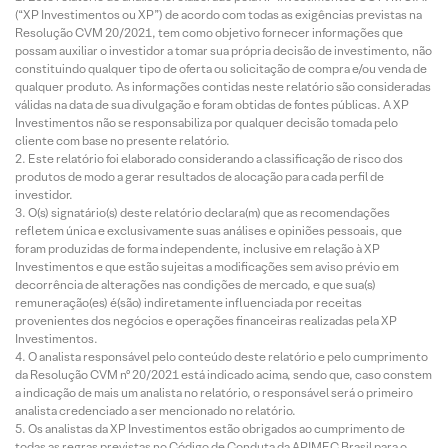
(“XP Investimentos ou XP”) de acordo com todas as exigências previstas na
Resolução CVM 20/2021, tem como objetivo fornecer informações que
possam auxiliar o investidor a tomar sua própria decisão de investimento, não
constituindo qualquer tipo de oferta ou solicitação de compra e/ou venda de
qualquer produto. As informações contidas neste relatório são consideradas
válidas na data de sua divulgação e foram obtidas de fontes públicas. A XP
Investimentos não se responsabiliza por qualquer decisão tomada pelo
cliente com base no presente relatório.
Este relatório foi elaborado considerando a classificação de risco dos
produtos de modo a gerar resultados de alocação para cada perfil de
investidor.
O(s) signatário(s) deste relatório declara(m) que as recomendações
refletem única e exclusivamente suas análises e opiniões pessoais, que
foram produzidas de forma independente, inclusive em relação à XP
Investimentos e que estão sujeitas a modificações sem aviso prévio em
decorrência de alterações nas condições de mercado, e que sua(s)
remuneração(es) é(são) indiretamente influenciada por receitas
provenientes dos negócios e operações financeiras realizadas pela XP
Investimentos.
O analista responsável pelo conteúdo deste relatório e pelo cumprimento
da Resolução CVM nº 20/2021 está indicado acima, sendo que, caso constem
a indicação de mais um analista no relatório, o responsável será o primeiro
analista credenciado a ser mencionado no relatório.
Os analistas da XP Investimentos estão obrigados ao cumprimento de
todas as regras previstas no Código de Conduta da APIMEC Brasil para o