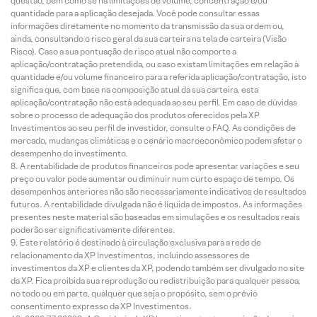
questão, bem como se há limitações de volume, concentração e/ou
quantidade para a aplicação desejada. Você pode consultar essas
informações diretamente no momento da transmissão da sua ordem ou,
ainda, consultando o risco geral da sua carteira na tela de carteira (Visão
Risco). Caso a sua pontuação de risco atual não comporte a
aplicação/contratação pretendida, ou caso existam limitações em relação à
quantidade e/ou volume financeiro para a referida aplicação/contratação, isto
significa que, com base na composição atual da sua carteira, esta
aplicação/contratação não está adequada ao seu perfil. Em caso de dúvidas
sobre o processo de adequação dos produtos oferecidos pela XP
Investimentos ao seu perfil de investidor, consulte o FAQ. As condições de
mercado, mudanças climáticas e o cenário macroeconômico podem afetar o
desempenho do investimento.
A rentabilidade de produtos financeiros pode apresentar variações e seu
preço ou valor pode aumentar ou diminuir num curto espaço de tempo. Os
desempenhos anteriores não são necessariamente indicativos de resultados
futuros. A rentabilidade divulgada não é líquida de impostos. As informações
presentes neste material são baseadas em simulações e os resultados reais
poderão ser significativamente diferentes.
Este relatório é destinado à circulação exclusiva para a rede de
relacionamento da XP Investimentos, incluindo assessores de
investimentos da XP e clientes da XP, podendo também ser divulgado no site
da XP. Fica proibida sua reprodução ou redistribuição para qualquer pessoa,
no todo ou em parte, qualquer que seja o propósito, sem o prévio
consentimento expresso da XP Investimentos.