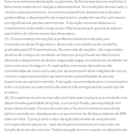
futuros e nenhuma declaração ou garantia, de forma expressa ou implícita, é
feita neste material em relação a desempenhos. As condições de mercado, o
cenário macroeconômico, os eventos específicos da empresa e do setor
podem afetar o desempenho do investimento, podendo resultar até mesmo
em significativas perdas patrimoniais. A duração recomendada para o
investimento é de médio-longo prazo. Não há quaisquer garantias sobre o
patrimônio do cliente neste tipo de produto.
O investimento em opções é preferencialmente indicado para
investidores de perfil agressivo, de acordo com a política de suitability
praticada pela XP Investimentos. No mercado de opções, são negociados
direitos de compra ou venda de um bem por preço fixado em data futura,
devendo o adquirente do direito negociado pagar um prêmio ao vendedor tal
como num acordo seguro. As operações com esses derivativos são
consideradas de risco muito alto por apresentarem altas relações de risco e
retorno e algumas posições apresentarem a possibilidade de perdas
superiores ao capital investido. A duração recomendada para o investimento
é de curto prazo e o patrimônio do cliente não está garantido neste tipo de
produto.
O investimento em termos são contratos para compra ou a venda de uma
determinada quantidade de ações, a um preço fixado, para liquidação em
prazo determinado. O prazo do contrato a Termo é livremente escolhido
pelos investidores, obedecendo o prazo mínimo de 16 dias e máximo de 999
dias corridos. O preço será o valor da ação adicionado de uma parcela
correspondente aos juros – que são fixados livremente em mercado, em
função do prazo do contrato. Toda transação a termo requer um depósito de