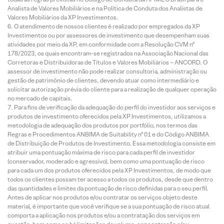
Analista de Valores Mobiliários e na Política de Conduta dos Analistas de
Valores Mobiliários da XP Investimentos.
O atendimento de nossos clientes é realizado por empregados da XP
Investimentos ou por assessores de investimento que desempenham suas
atividades por meio da XP, em conformidade com a Resolução CVM nº
178/2023, os quais encontram-se registrados na Associação Nacional das
Corretoras e Distribuidoras de Títulos e Valores Mobiliários – ANCORD. O
assessor de investimento não pode realizar consultoria, administração ou
gestão de patrimônio de clientes, devendo atuar como intermediário e
solicitar autorização prévia do cliente para a realização de qualquer operação
no mercado de capitais.
Para fins de verificação da adequação do perfil do investidor aos serviços e
produtos de investimento oferecidos pela XP Investimentos, utilizamos a
metodologia de adequação dos produtos por portfólio, nos termos das
Regras e Procedimentos ANBIMA de Suitability nº 01 e do Código ANBIMA
de Distribuição de Produtos de Investimento. Essa metodologia consiste em
atribuir uma pontuação máxima de risco para cada perfil de investidor
(conservador, moderado e agressivo), bem como uma pontuação de risco
para cada um dos produtos oferecidos pela XP Investimentos, de modo que
todos os clientes possam ter acesso a todos os produtos, desde que dentro
das quantidades e limites da pontuação de risco definidas para o seu perfil.
Antes de aplicar nos produtos e/ou contratar os serviços objeto deste
material, é importante que você verifique se a sua pontuação de risco atual
comporta a aplicação nos produtos e/ou a contratação dos serviços em