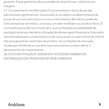
garantia. Essas garantias são prestadas em duas formas: cobertura ou
margem.
O investimento em Mercados Futuros embute riscos de perdas
patrimoniais significativos. Commodity é um objeto ou determinante de
preço de um contrato futuro ou outro instrumento derivativo, podendo
consubstanciar um índice, uma taxa, um valor mobiliário ou produto físico. É
um investimento de risco muito alto, que contempla a possibilidade de
oscilação de preço devido à utilização de alavancagem financeira. A duração
recomendada para o investimento é de curto prazo e o patrimônio do cliente
não está garantido neste tipo de produto. As condições de mercado,
mudanças climáticas e o cenário macroeconômico podem afetar o
desempenho do investimento.
ESTA INSTITUIÇÃO É ADERENTE AO CÓDIGO ANBIMA DE
DISTRIBUIÇÃO DE PRODUTOS DE INVESTIMENTO.
Análises