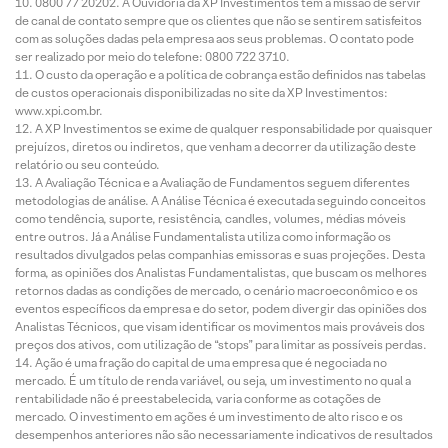
0800 77 20202. A Ouvidoria da XP Investimentos tem a missão de servir
de canal de contato sempre que os clientes que não se sentirem satisfeitos
com as soluções dadas pela empresa aos seus problemas. O contato pode
ser realizado por meio do telefone: 0800 722 3710.
O custo da operação e a política de cobrança estão definidos nas tabelas
de custos operacionais disponibilizadas no site da XP Investimentos:
www.xpi.com.br.
A XP Investimentos se exime de qualquer responsabilidade por quaisquer
prejuízos, diretos ou indiretos, que venham a decorrer da utilização deste
relatório ou seu conteúdo.
A Avaliação Técnica e a Avaliação de Fundamentos seguem diferentes
metodologias de análise. A Análise Técnica é executada seguindo conceitos
como tendência, suporte, resistência, candles, volumes, médias móveis
entre outros. Já a Análise Fundamentalista utiliza como informação os
resultados divulgados pelas companhias emissoras e suas projeções. Desta
forma, as opiniões dos Analistas Fundamentalistas, que buscam os melhores
retornos dadas as condições de mercado, o cenário macroeconômico e os
eventos específicos da empresa e do setor, podem divergir das opiniões dos
Analistas Técnicos, que visam identificar os movimentos mais prováveis dos
preços dos ativos, com utilização de “stops” para limitar as possíveis perdas.
Ação é uma fração do capital de uma empresa que é negociada no
mercado. É um título de renda variável, ou seja, um investimento no qual a
rentabilidade não é preestabelecida, varia conforme as cotações de
mercado. O investimento em ações é um investimento de alto risco e os
desempenhos anteriores não são necessariamente indicativos de resultados