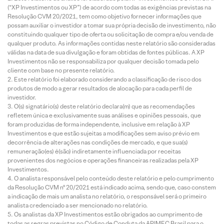
(“XP Investimentos ou XP”) de acordo com todas as exigências previstas na
Resolução CVM 20/2021, tem como objetivo fornecer informações que
possam auxiliar o investidor a tomar sua própria decisão de investimento, não
constituindo qualquer tipo de oferta ou solicitação de compra e/ou venda de
qualquer produto. As informações contidas neste relatório são consideradas
válidas na data de sua divulgação e foram obtidas de fontes públicas. A XP
Investimentos não se responsabiliza por qualquer decisão tomada pelo
cliente com base no presente relatório.
Este relatório foi elaborado considerando a classificação de risco dos
produtos de modo a gerar resultados de alocação para cada perfil de
investidor.
O(s) signatário(s) deste relatório declara(m) que as recomendações
refletem única e exclusivamente suas análises e opiniões pessoais, que
foram produzidas de forma independente, inclusive em relação à XP
Investimentos e que estão sujeitas a modificações sem aviso prévio em
decorrência de alterações nas condições de mercado, e que sua(s)
remuneração(es) é(são) indiretamente influenciada por receitas
provenientes dos negócios e operações financeiras realizadas pela XP
Investimentos.
O analista responsável pelo conteúdo deste relatório e pelo cumprimento
da Resolução CVM nº 20/2021 está indicado acima, sendo que, caso constem
a indicação de mais um analista no relatório, o responsável será o primeiro
analista credenciado a ser mencionado no relatório.
Os analistas da XP Investimentos estão obrigados ao cumprimento de
todas as regras previstas no Código de Conduta da APIMEC Brasil para o