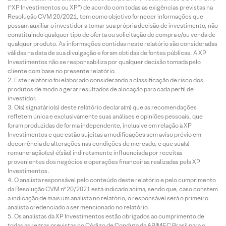
(“XP Investimentos ou XP”) de acordo com todas as exigências previstas na
Resolução CVM 20/2021, tem como objetivo fornecer informações que
possam auxiliar o investidor a tomar sua própria decisão de investimento, não
constituindo qualquer tipo de oferta ou solicitação de compra e/ou venda de
qualquer produto. As informações contidas neste relatório são consideradas
válidas na data de sua divulgação e foram obtidas de fontes públicas. A XP
Investimentos não se responsabiliza por qualquer decisão tomada pelo
cliente com base no presente relatório.
Este relatório foi elaborado considerando a classificação de risco dos
produtos de modo a gerar resultados de alocação para cada perfil de
investidor.
O(s) signatário(s) deste relatório declara(m) que as recomendações
refletem única e exclusivamente suas análises e opiniões pessoais, que
foram produzidas de forma independente, inclusive em relação à XP
Investimentos e que estão sujeitas a modificações sem aviso prévio em
decorrência de alterações nas condições de mercado, e que sua(s)
remuneração(es) é(são) indiretamente influenciada por receitas
provenientes dos negócios e operações financeiras realizadas pela XP
Investimentos.
O analista responsável pelo conteúdo deste relatório e pelo cumprimento
da Resolução CVM nº 20/2021 está indicado acima, sendo que, caso constem
a indicação de mais um analista no relatório, o responsável será o primeiro
analista credenciado a ser mencionado no relatório.
Os analistas da XP Investimentos estão obrigados ao cumprimento de
todas as regras previstas no Código de Conduta da APIMEC Brasil para o