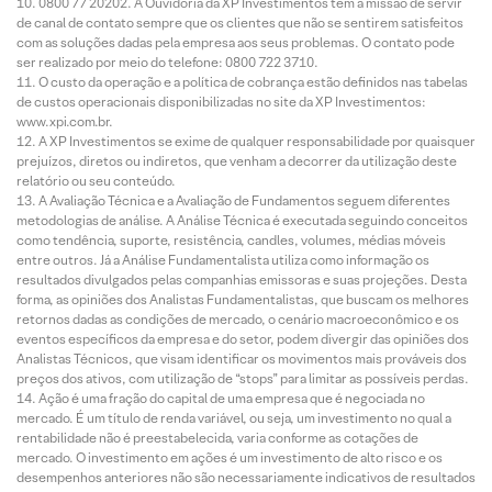
0800 77 20202. A Ouvidoria da XP Investimentos tem a missão de servir
de canal de contato sempre que os clientes que não se sentirem satisfeitos
com as soluções dadas pela empresa aos seus problemas. O contato pode
ser realizado por meio do telefone: 0800 722 3710.
O custo da operação e a política de cobrança estão definidos nas tabelas
de custos operacionais disponibilizadas no site da XP Investimentos:
www.xpi.com.br.
A XP Investimentos se exime de qualquer responsabilidade por quaisquer
prejuízos, diretos ou indiretos, que venham a decorrer da utilização deste
relatório ou seu conteúdo.
A Avaliação Técnica e a Avaliação de Fundamentos seguem diferentes
metodologias de análise. A Análise Técnica é executada seguindo conceitos
como tendência, suporte, resistência, candles, volumes, médias móveis
entre outros. Já a Análise Fundamentalista utiliza como informação os
resultados divulgados pelas companhias emissoras e suas projeções. Desta
forma, as opiniões dos Analistas Fundamentalistas, que buscam os melhores
retornos dadas as condições de mercado, o cenário macroeconômico e os
eventos específicos da empresa e do setor, podem divergir das opiniões dos
Analistas Técnicos, que visam identificar os movimentos mais prováveis dos
preços dos ativos, com utilização de “stops” para limitar as possíveis perdas.
Ação é uma fração do capital de uma empresa que é negociada no
mercado. É um título de renda variável, ou seja, um investimento no qual a
rentabilidade não é preestabelecida, varia conforme as cotações de
mercado. O investimento em ações é um investimento de alto risco e os
desempenhos anteriores não são necessariamente indicativos de resultados