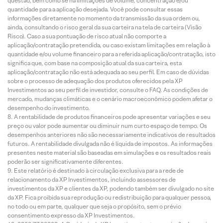
questão, bem como se há limitações de volume, concentração e/ou
quantidade para a aplicação desejada. Você pode consultar essas
informações diretamente no momento da transmissão da sua ordem ou,
ainda, consultando o risco geral da sua carteira na tela de carteira (Visão
Risco). Caso a sua pontuação de risco atual não comporte a
aplicação/contratação pretendida, ou caso existam limitações em relação à
quantidade e/ou volume financeiro para a referida aplicação/contratação, isto
significa que, com base na composição atual da sua carteira, esta
aplicação/contratação não está adequada ao seu perfil. Em caso de dúvidas
sobre o processo de adequação dos produtos oferecidos pela XP
Investimentos ao seu perfil de investidor, consulte o FAQ. As condições de
mercado, mudanças climáticas e o cenário macroeconômico podem afetar o
desempenho do investimento.
A rentabilidade de produtos financeiros pode apresentar variações e seu
preço ou valor pode aumentar ou diminuir num curto espaço de tempo. Os
desempenhos anteriores não são necessariamente indicativos de resultados
futuros. A rentabilidade divulgada não é líquida de impostos. As informações
presentes neste material são baseadas em simulações e os resultados reais
poderão ser significativamente diferentes.
Este relatório é destinado à circulação exclusiva para a rede de
relacionamento da XP Investimentos, incluindo assessores de
investimentos da XP e clientes da XP, podendo também ser divulgado no site
da XP. Fica proibida sua reprodução ou redistribuição para qualquer pessoa,
no todo ou em parte, qualquer que seja o propósito, sem o prévio
consentimento expresso da XP Investimentos.