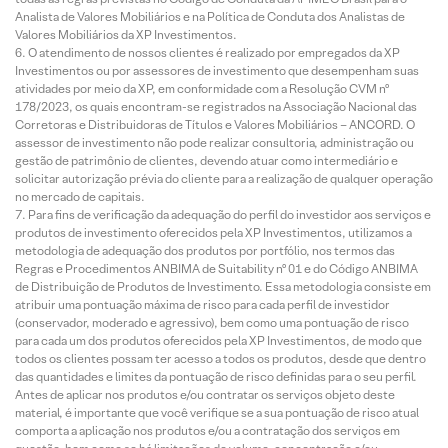
Analista de Valores Mobiliários e na Política de Conduta dos Analistas de
Valores Mobiliários da XP Investimentos.
O atendimento de nossos clientes é realizado por empregados da XP
Investimentos ou por assessores de investimento que desempenham suas
atividades por meio da XP, em conformidade com a Resolução CVM nº
178/2023, os quais encontram-se registrados na Associação Nacional das
Corretoras e Distribuidoras de Títulos e Valores Mobiliários – ANCORD. O
assessor de investimento não pode realizar consultoria, administração ou
gestão de patrimônio de clientes, devendo atuar como intermediário e
solicitar autorização prévia do cliente para a realização de qualquer operação
no mercado de capitais.
Para fins de verificação da adequação do perfil do investidor aos serviços e
produtos de investimento oferecidos pela XP Investimentos, utilizamos a
metodologia de adequação dos produtos por portfólio, nos termos das
Regras e Procedimentos ANBIMA de Suitability nº 01 e do Código ANBIMA
de Distribuição de Produtos de Investimento. Essa metodologia consiste em
atribuir uma pontuação máxima de risco para cada perfil de investidor
(conservador, moderado e agressivo), bem como uma pontuação de risco
para cada um dos produtos oferecidos pela XP Investimentos, de modo que
todos os clientes possam ter acesso a todos os produtos, desde que dentro
das quantidades e limites da pontuação de risco definidas para o seu perfil.
Antes de aplicar nos produtos e/ou contratar os serviços objeto deste
material, é importante que você verifique se a sua pontuação de risco atual
comporta a aplicação nos produtos e/ou a contratação dos serviços em