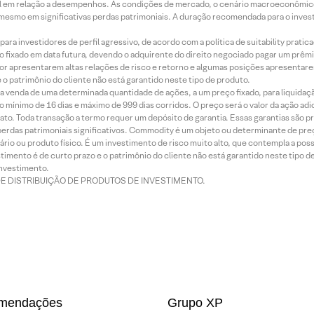
terial em relação a desempenhos. As condições de mercado, o cenário macroeconômi
mesmo em significativas perdas patrimoniais. A duração recomendada para o inves
ra investidores de perfil agressivo, de acordo com a política de suitability prat
 fixado em data futura, devendo o adquirente do direito negociado pagar um prê
or apresentarem altas relações de risco e retorno e algumas posições apresentarem 
o patrimônio do cliente não está garantido neste tipo de produto.
 venda de uma determinada quantidade de ações, a um preço fixado, para liquidaç
 mínimo de 16 dias e máximo de 999 dias corridos. O preço será o valor da ação ad
ato. Toda transação a termo requer um depósito de garantia. Essas garantias são 
rdas patrimoniais significativos. Commodity é um objeto ou determinante de preç
rio ou produto físico. É um investimento de risco muito alto, que contempla a possi
imento é de curto prazo e o patrimônio do cliente não está garantido neste tipo 
nvestimento.
DE DISTRIBUIÇÃO DE PRODUTOS DE INVESTIMENTO.
mendações
Grupo XP