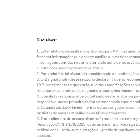
Disclaimer:
Este relatório de análise foi elaborado pela XP Investim
fornecer informações que possam auxiliar o investidor a toma
informações contidas neste relatório são consideradas válida
cliente com base no presente relatório.
Este relatório foi elaborado considerando a classificação d
O(s) signatário(s) deste relatório declara(m) que as reco
à XP Investimentos e que estão sujeitas a modificações sem 
receitas provenientes dos negócios e operações financeiras 
O analista responsável pelo conteúdo deste relatório e pe
responsável será o primeiro analista credenciado a ser menci
Os analistas da XP Investimentos estão obrigados ao cumpr
Analistas de Valores Mobiliários da XP Investimentos.
O atendimento de nossos clientes é realizado por empreg
Resolução CVM nº 178/2023, os quais encontram-se registrad
realizar consultoria, administração ou gestão de patrimônio 
capitais.