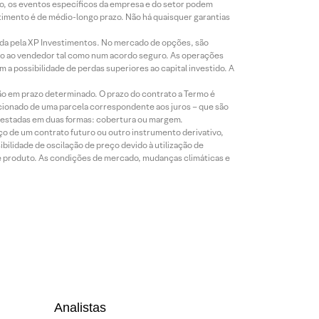
co, os eventos específicos da empresa e do setor podem
timento é de médio-longo prazo. Não há quaisquer garantias
icada pela XP Investimentos. No mercado de opções, são
mio ao vendedor tal como num acordo seguro. As operações
a possibilidade de perdas superiores ao capital investido. A
ão em prazo determinado. O prazo do contrato a Termo é
icionado de uma parcela correspondente aos juros – que são
prestadas em duas formas: cobertura ou margem.
o de um contrato futuro ou outro instrumento derivativo,
bilidade de oscilação de preço devido à utilização de
de produto. As condições de mercado, mudanças climáticas e
Analistas