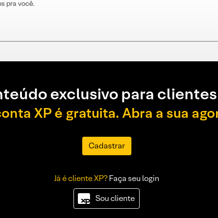
s pra você.
teúdo exclusivo para clientes
conta XP é gratuita. Abra a sua ago
Cadastrar
Já é cliente XP?
Faça seu login
Sou cliente