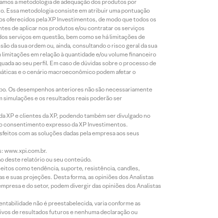
lizamos a metodologia de adequação dos produtos por
to. Essa metodologia consiste em atribuir uma pontuação
tos oferecidos pela XP Investimentos, de modo que todos os
ntes de aplicar nos produtos e/ou contratar os serviços
 dos serviços em questão, bem como se há limitações de
o da sua ordem ou, ainda, consultando o risco geral da sua
m limitações em relação à quantidade e/ou volume financeiro
equada ao seu perfil. Em caso de dúvidas sobre o processo de
imáticas e o cenário macroeconômico podem afetar o
empo. Os desempenhos anteriores não são necessariamente
m simulações e os resultados reais poderão ser
 da XP e clientes da XP, podendo também ser divulgado no
évio consentimento expresso da XP Investimentos.
isfeitos com as soluções dadas pela empresa aos seus
s: www.xpi.com.br.
ão deste relatório ou seu conteúdo.
eitos como tendência, suporte, resistência, candles,
s e suas projeções. Desta forma, as opiniões dos Analistas
presa e do setor, podem divergir das opiniões dos Analistas
entabilidade não é preestabelecida, varia conforme as
ivos de resultados futuros e nenhuma declaração ou