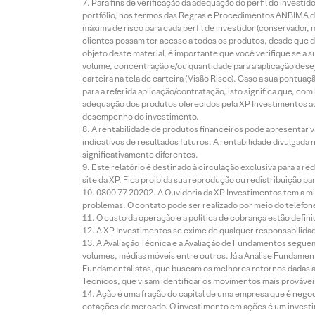
Para fins de verificação da adequação do perfil do invest
portfólio, nos termos das Regras e Procedimentos ANBIMA de
máxima de risco para cada perfil de investidor (conservado
clientes possam ter acesso a todos os produtos, desde que de
objeto deste material, é importante que você verifique se a
volume, concentração e/ou quantidade para a aplicação dese
carteira na tela de carteira (Visão Risco). Caso a sua pontu
para a referida aplicação/contratação, isto significa que, co
adequação dos produtos oferecidos pela XP Investimentos ao
desempenho do investimento.
A rentabilidade de produtos financeiros pode apresentar
indicativos de resultados futuros. A rentabilidade divulgada
significativamente diferentes.
Este relatório é destinado à circulação exclusiva para a 
site da XP. Fica proibida sua reprodução ou redistribuição p
0800 77 20202. A Ouvidoria da XP Investimentos tem a mi
problemas. O contato pode ser realizado por meio do telefon
O custo da operação e a política de cobrança estão defini
A XP Investimentos se exime de qualquer responsabilidade
A Avaliação Técnica e a Avaliação de Fundamentos seguem
volumes, médias móveis entre outros. Já a Análise Fundament
Fundamentalistas, que buscam os melhores retornos dadas as
Técnicos, que visam identificar os movimentos mais prováveis 
Ação é uma fração do capital de uma empresa que é negoci
cotações de mercado. O investimento em ações é um investi