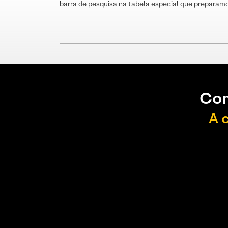
barra de pesquisa na tabela especial que preparamo
Con
A 