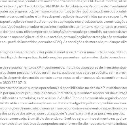
idor aos serviços e produtos de investimento oferecidos pela XP Investimentos, uti
 Suitability nº 01 e do Código ANBIMA de Distribuição de Produtos de Investimen
r, moderado e agressivo), bem como uma pontuação de risco para cada um dos produ
ntro das quantidades e limites da pontuação de risco definidas para o seu perfil. A
 sua pontuação de risco atual comporta a aplicação nos produtos e/ou a contratação
jada. Você pode consultar essas informações diretamente no momento da transmissã
ação de risco atual não comporte a aplicação/contratação pretendida, ou caso exista
m base na composição atual da sua carteira, esta aplicação/contratação não está ad
 seu perfil de investidor, consulte o FAQ. As condições de mercado, mudanças cl
 variações e seu preço ou valor pode aumentar ou diminuir num curto espaço de t
 não é líquida de impostos. As informações presentes neste material são baseadas e
rede de relacionamento da XP Investimentos, incluindo assessores de investimentos
ara qualquer pessoa, no todo ou em parte, qualquer que seja o propósito, sem o pr
ssão de servir de canal de contato sempre que os clientes que não se sentirem sat
e: 0800 722 3710.
dos nas tabelas de custos operacionais disponibilizadas no site da XP Investimento
 por quaisquer prejuízos, diretos ou indiretos, que venham a decorrer da utilizaç
 diferentes metodologias de análise. A Análise Técnica é executada seguindo conc
alista utiliza como informação os resultados divulgados pelas companhias emissora
 condições de mercado, o cenário macroeconômico e os eventos específicos da em
dos preços dos ativos, com utilização de “stops” para limitar as possíveis perdas.
ada no mercado. É um título de renda variável, ou seja, um investimento no qual a r
mento de alto risco e os desempenhos anteriores não são necessariamente indicat