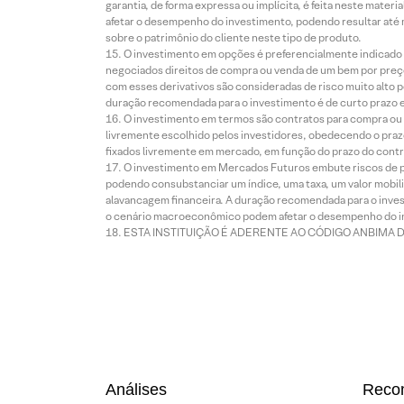
garantia, de forma expressa ou implícita, é feita neste ma
afetar o desempenho do investimento, podendo resultar até 
sobre o patrimônio do cliente neste tipo de produto.
O investimento em opções é preferencialmente indicado pa
negociados direitos de compra ou venda de um bem por preço
com esses derivativos são consideradas de risco muito alto p
duração recomendada para o investimento é de curto prazo e 
O investimento em termos são contratos para compra ou a
livremente escolhido pelos investidores, obedecendo o prazo
fixados livremente em mercado, em função do prazo do contr
O investimento em Mercados Futuros embute riscos de pe
podendo consubstanciar um índice, uma taxa, um valor mobiliá
alavancagem financeira. A duração recomendada para o invest
o cenário macroeconômico podem afetar o desempenho do i
ESTA INSTITUIÇÃO É ADERENTE AO CÓDIGO ANBIMA 
Análises
Reco