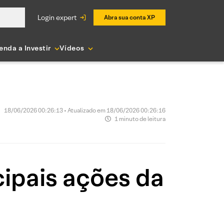
login expert
Abra sua conta XP
enda a Investir
Vídeos
18/06/2026 00:26:13 • Atualizado em 18/06/2026 00:26:16
1 minuto de leitura
ipais ações da