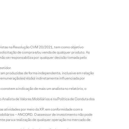
revistas na Resolução CVM 20/2021, tem como objetivo
 solicitação de compra e/ou venda de qualquer produto. As
 não se responsabiliza por qualquer decisão tomada pelo
estidor.
foram produzidas de forma independente, inclusive em relação
 remuneração(es) é(são) indiretamente influenciada por
constem a indicação de mais um analista no relatório, o
Analista de Valores Mobiliários e na Política de Conduta dos
s atividades por meio da XP, em conformidade com a
Mobiliários – ANCORD. O assessor de investimento não pode
iente para a realização de qualquer operação no mercado de