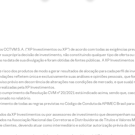
entos CCTVM S.A. (“XP Investimentos ou XP”) de acordo com todas as exigências p
r sua própria decisão de investimento, não constituindo qualquer tipo de oferta ou
s na data de sua divulgação e foram obtidas de fontes públicas. A XP Investimentos
e risco dos produtos de modo a gerar resultados de alocação para cada perfil de inv
mendações refletem única e exclusivamente suas análises e opiniões pessoais, que 
aviso prévio em decorrência de alterações nas condições de mercado, e que sua(s)
realizadas pela XP Investimentos.
lo cumprimento da Resolução CVM nº 20/2021 está indicado acima, sendo que, caso 
onado no relatório.
imento de todas as regras previstas no Código de Conduta da APIMEC Brasil para o 
ados da XP Investimentos ou por assessores de investimento que desempenham sua
os na Associação Nacional das Corretoras e Distribuidoras de Títulos e Valores 
de clientes, devendo atuar como intermediário e solicitar autorização prévia do cl