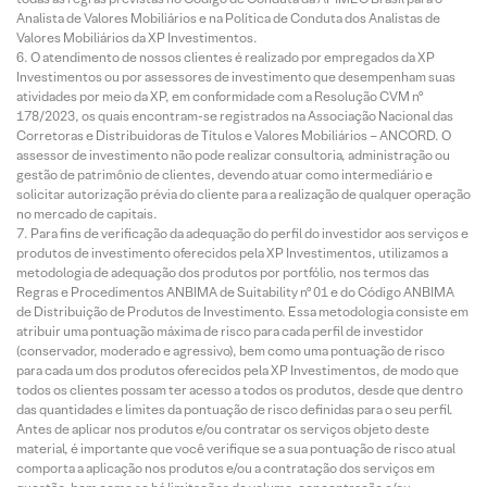
Analista de Valores Mobiliários e na Política de Conduta dos Analistas de
Valores Mobiliários da XP Investimentos.
O atendimento de nossos clientes é realizado por empregados da XP
Investimentos ou por assessores de investimento que desempenham suas
atividades por meio da XP, em conformidade com a Resolução CVM nº
178/2023, os quais encontram-se registrados na Associação Nacional das
Corretoras e Distribuidoras de Títulos e Valores Mobiliários – ANCORD. O
assessor de investimento não pode realizar consultoria, administração ou
gestão de patrimônio de clientes, devendo atuar como intermediário e
solicitar autorização prévia do cliente para a realização de qualquer operação
no mercado de capitais.
Para fins de verificação da adequação do perfil do investidor aos serviços e
produtos de investimento oferecidos pela XP Investimentos, utilizamos a
metodologia de adequação dos produtos por portfólio, nos termos das
Regras e Procedimentos ANBIMA de Suitability nº 01 e do Código ANBIMA
de Distribuição de Produtos de Investimento. Essa metodologia consiste em
atribuir uma pontuação máxima de risco para cada perfil de investidor
(conservador, moderado e agressivo), bem como uma pontuação de risco
para cada um dos produtos oferecidos pela XP Investimentos, de modo que
todos os clientes possam ter acesso a todos os produtos, desde que dentro
das quantidades e limites da pontuação de risco definidas para o seu perfil.
Antes de aplicar nos produtos e/ou contratar os serviços objeto deste
material, é importante que você verifique se a sua pontuação de risco atual
comporta a aplicação nos produtos e/ou a contratação dos serviços em