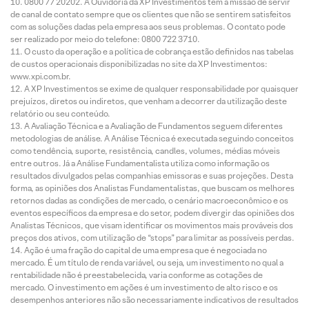
0800 77 20202. A Ouvidoria da XP Investimentos tem a missão de servir
de canal de contato sempre que os clientes que não se sentirem satisfeitos
com as soluções dadas pela empresa aos seus problemas. O contato pode
ser realizado por meio do telefone: 0800 722 3710.
O custo da operação e a política de cobrança estão definidos nas tabelas
de custos operacionais disponibilizadas no site da XP Investimentos:
www.xpi.com.br.
A XP Investimentos se exime de qualquer responsabilidade por quaisquer
prejuízos, diretos ou indiretos, que venham a decorrer da utilização deste
relatório ou seu conteúdo.
A Avaliação Técnica e a Avaliação de Fundamentos seguem diferentes
metodologias de análise. A Análise Técnica é executada seguindo conceitos
como tendência, suporte, resistência, candles, volumes, médias móveis
entre outros. Já a Análise Fundamentalista utiliza como informação os
resultados divulgados pelas companhias emissoras e suas projeções. Desta
forma, as opiniões dos Analistas Fundamentalistas, que buscam os melhores
retornos dadas as condições de mercado, o cenário macroeconômico e os
eventos específicos da empresa e do setor, podem divergir das opiniões dos
Analistas Técnicos, que visam identificar os movimentos mais prováveis dos
preços dos ativos, com utilização de “stops” para limitar as possíveis perdas.
Ação é uma fração do capital de uma empresa que é negociada no
mercado. É um título de renda variável, ou seja, um investimento no qual a
rentabilidade não é preestabelecida, varia conforme as cotações de
mercado. O investimento em ações é um investimento de alto risco e os
desempenhos anteriores não são necessariamente indicativos de resultados