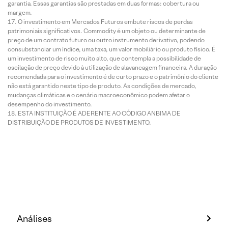
garantia. Essas garantias são prestadas em duas formas: cobertura ou
margem.
O investimento em Mercados Futuros embute riscos de perdas
patrimoniais significativos. Commodity é um objeto ou determinante de
preço de um contrato futuro ou outro instrumento derivativo, podendo
consubstanciar um índice, uma taxa, um valor mobiliário ou produto físico. É
um investimento de risco muito alto, que contempla a possibilidade de
oscilação de preço devido à utilização de alavancagem financeira. A duração
recomendada para o investimento é de curto prazo e o patrimônio do cliente
não está garantido neste tipo de produto. As condições de mercado,
mudanças climáticas e o cenário macroeconômico podem afetar o
desempenho do investimento.
ESTA INSTITUIÇÃO É ADERENTE AO CÓDIGO ANBIMA DE
DISTRIBUIÇÃO DE PRODUTOS DE INVESTIMENTO.
Análises