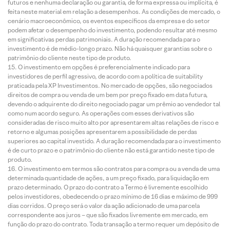
futuros e nenhuma declaração ou garantia, de forma expressa ou implícita, é
feita neste material em relação a desempenhos. As condições de mercado, o
cenário macroeconômico, os eventos específicos da empresa e do setor
podem afetar o desempenho do investimento, podendo resultar até mesmo
em significativas perdas patrimoniais. A duração recomendada para o
investimento é de médio-longo prazo. Não há quaisquer garantias sobre o
patrimônio do cliente neste tipo de produto.
O investimento em opções é preferencialmente indicado para
investidores de perfil agressivo, de acordo com a política de suitability
praticada pela XP Investimentos. No mercado de opções, são negociados
direitos de compra ou venda de um bem por preço fixado em data futura,
devendo o adquirente do direito negociado pagar um prêmio ao vendedor tal
como num acordo seguro. As operações com esses derivativos são
consideradas de risco muito alto por apresentarem altas relações de risco e
retorno e algumas posições apresentarem a possibilidade de perdas
superiores ao capital investido. A duração recomendada para o investimento
é de curto prazo e o patrimônio do cliente não está garantido neste tipo de
produto.
O investimento em termos são contratos para compra ou a venda de uma
determinada quantidade de ações, a um preço fixado, para liquidação em
prazo determinado. O prazo do contrato a Termo é livremente escolhido
pelos investidores, obedecendo o prazo mínimo de 16 dias e máximo de 999
dias corridos. O preço será o valor da ação adicionado de uma parcela
correspondente aos juros – que são fixados livremente em mercado, em
função do prazo do contrato. Toda transação a termo requer um depósito de