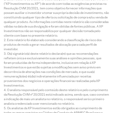
(“XP Investimentos ou XP”) de acordo com todas as exigências previstas na
Resolução CVM 20/2021, tem como objetivo fornecer informações que
possam auxiliar o investidor a tomar sua própria decisão de investimento, não
constituindo qualquer tipo de oferta ou solicitação de compra e/ou venda de
qualquer produto. As informações contidas neste relatório são consideradas
válidas na data de sua divulgação e foram obtidas de fontes públicas. A XP
Investimentos não se responsabiliza por qualquer decisão tomada pelo
cliente com base no presente relatório.
Este relatório foi elaborado considerando a classificação de risco dos
produtos de modo a gerar resultados de alocação para cada perfil de
investidor.
O(s) signatário(s) deste relatório declara(m) que as recomendações
refletem única e exclusivamente suas análises e opiniões pessoais, que
foram produzidas de forma independente, inclusive em relação à XP
Investimentos e que estão sujeitas a modificações sem aviso prévio em
decorrência de alterações nas condições de mercado, e que sua(s)
remuneração(es) é(são) indiretamente influenciada por receitas
provenientes dos negócios e operações financeiras realizadas pela XP
Investimentos.
O analista responsável pelo conteúdo deste relatório e pelo cumprimento
da Resolução CVM nº 20/2021 está indicado acima, sendo que, caso constem
a indicação de mais um analista no relatório, o responsável será o primeiro
analista credenciado a ser mencionado no relatório.
Os analistas da XP Investimentos estão obrigados ao cumprimento de
todas as regras previstas no Código de Conduta da APIMEC Brasil para o