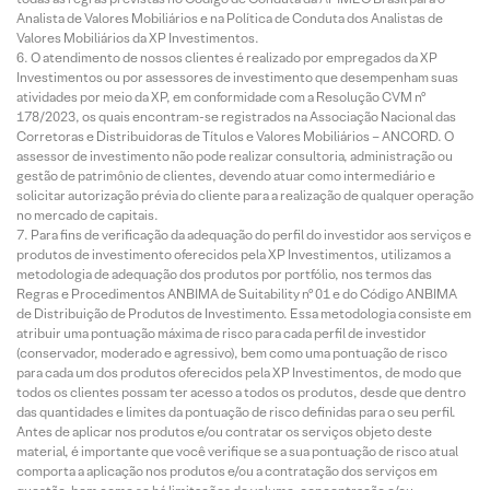
Analista de Valores Mobiliários e na Política de Conduta dos Analistas de
Valores Mobiliários da XP Investimentos.
O atendimento de nossos clientes é realizado por empregados da XP
Investimentos ou por assessores de investimento que desempenham suas
atividades por meio da XP, em conformidade com a Resolução CVM nº
178/2023, os quais encontram-se registrados na Associação Nacional das
Corretoras e Distribuidoras de Títulos e Valores Mobiliários – ANCORD. O
assessor de investimento não pode realizar consultoria, administração ou
gestão de patrimônio de clientes, devendo atuar como intermediário e
solicitar autorização prévia do cliente para a realização de qualquer operação
no mercado de capitais.
Para fins de verificação da adequação do perfil do investidor aos serviços e
produtos de investimento oferecidos pela XP Investimentos, utilizamos a
metodologia de adequação dos produtos por portfólio, nos termos das
Regras e Procedimentos ANBIMA de Suitability nº 01 e do Código ANBIMA
de Distribuição de Produtos de Investimento. Essa metodologia consiste em
atribuir uma pontuação máxima de risco para cada perfil de investidor
(conservador, moderado e agressivo), bem como uma pontuação de risco
para cada um dos produtos oferecidos pela XP Investimentos, de modo que
todos os clientes possam ter acesso a todos os produtos, desde que dentro
das quantidades e limites da pontuação de risco definidas para o seu perfil.
Antes de aplicar nos produtos e/ou contratar os serviços objeto deste
material, é importante que você verifique se a sua pontuação de risco atual
comporta a aplicação nos produtos e/ou a contratação dos serviços em