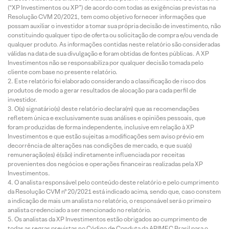
(“XP Investimentos ou XP”) de acordo com todas as exigências previstas na
Resolução CVM 20/2021, tem como objetivo fornecer informações que
possam auxiliar o investidor a tomar sua própria decisão de investimento, não
constituindo qualquer tipo de oferta ou solicitação de compra e/ou venda de
qualquer produto. As informações contidas neste relatório são consideradas
válidas na data de sua divulgação e foram obtidas de fontes públicas. A XP
Investimentos não se responsabiliza por qualquer decisão tomada pelo
cliente com base no presente relatório.
Este relatório foi elaborado considerando a classificação de risco dos
produtos de modo a gerar resultados de alocação para cada perfil de
investidor.
O(s) signatário(s) deste relatório declara(m) que as recomendações
refletem única e exclusivamente suas análises e opiniões pessoais, que
foram produzidas de forma independente, inclusive em relação à XP
Investimentos e que estão sujeitas a modificações sem aviso prévio em
decorrência de alterações nas condições de mercado, e que sua(s)
remuneração(es) é(são) indiretamente influenciada por receitas
provenientes dos negócios e operações financeiras realizadas pela XP
Investimentos.
O analista responsável pelo conteúdo deste relatório e pelo cumprimento
da Resolução CVM nº 20/2021 está indicado acima, sendo que, caso constem
a indicação de mais um analista no relatório, o responsável será o primeiro
analista credenciado a ser mencionado no relatório.
Os analistas da XP Investimentos estão obrigados ao cumprimento de
todas as regras previstas no Código de Conduta da APIMEC Brasil para o