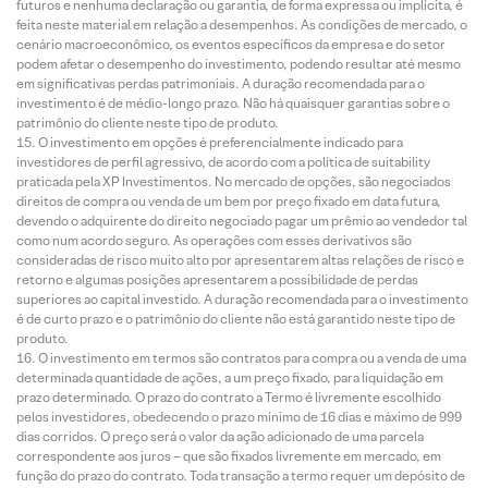
futuros e nenhuma declaração ou garantia, de forma expressa ou implícita, é
feita neste material em relação a desempenhos. As condições de mercado, o
cenário macroeconômico, os eventos específicos da empresa e do setor
podem afetar o desempenho do investimento, podendo resultar até mesmo
em significativas perdas patrimoniais. A duração recomendada para o
investimento é de médio-longo prazo. Não há quaisquer garantias sobre o
patrimônio do cliente neste tipo de produto.
O investimento em opções é preferencialmente indicado para
investidores de perfil agressivo, de acordo com a política de suitability
praticada pela XP Investimentos. No mercado de opções, são negociados
direitos de compra ou venda de um bem por preço fixado em data futura,
devendo o adquirente do direito negociado pagar um prêmio ao vendedor tal
como num acordo seguro. As operações com esses derivativos são
consideradas de risco muito alto por apresentarem altas relações de risco e
retorno e algumas posições apresentarem a possibilidade de perdas
superiores ao capital investido. A duração recomendada para o investimento
é de curto prazo e o patrimônio do cliente não está garantido neste tipo de
produto.
O investimento em termos são contratos para compra ou a venda de uma
determinada quantidade de ações, a um preço fixado, para liquidação em
prazo determinado. O prazo do contrato a Termo é livremente escolhido
pelos investidores, obedecendo o prazo mínimo de 16 dias e máximo de 999
dias corridos. O preço será o valor da ação adicionado de uma parcela
correspondente aos juros – que são fixados livremente em mercado, em
função do prazo do contrato. Toda transação a termo requer um depósito de