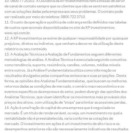
0800 77 20202. A Ouvidoria da XP Investimentos tem a missão de servir
de canal de contato sempre que os clientes que não se sentirem satisfeitos
com as soluções dadas pela empresa aos seus problemas. O contato pode
ser realizado por meio do telefone: 0800 722 3710.
O custo da operação e a política de cobrança estão definidos nas tabelas
de custos operacionais disponibilizadas no site da XP Investimentos:
www.xpi.com.br.
A XP Investimentos se exime de qualquer responsabilidade por quaisquer
prejuízos, diretos ou indiretos, que venham a decorrer da utilização deste
relatório ou seu conteúdo.
A Avaliação Técnica e a Avaliação de Fundamentos seguem diferentes
metodologias de análise. A Análise Técnica é executada seguindo conceitos
como tendência, suporte, resistência, candles, volumes, médias móveis
entre outros. Já a Análise Fundamentalista utiliza como informação os
resultados divulgados pelas companhias emissoras e suas projeções. Desta
forma, as opiniões dos Analistas Fundamentalistas, que buscam os melhores
retornos dadas as condições de mercado, o cenário macroeconômico e os
eventos específicos da empresa e do setor, podem divergir das opiniões dos
Analistas Técnicos, que visam identificar os movimentos mais prováveis dos
preços dos ativos, com utilização de “stops” para limitar as possíveis perdas.
Ação é uma fração do capital de uma empresa que é negociada no
mercado. É um título de renda variável, ou seja, um investimento no qual a
rentabilidade não é preestabelecida, varia conforme as cotações de
mercado. O investimento em ações é um investimento de alto risco e os
desempenhos anteriores não são necessariamente indicativos de resultados