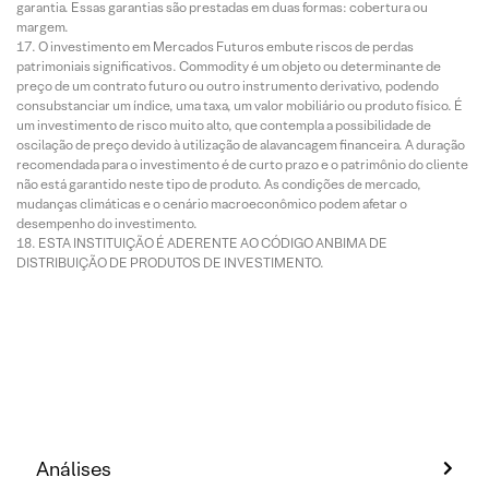
garantia. Essas garantias são prestadas em duas formas: cobertura ou
margem.
O investimento em Mercados Futuros embute riscos de perdas
patrimoniais significativos. Commodity é um objeto ou determinante de
preço de um contrato futuro ou outro instrumento derivativo, podendo
consubstanciar um índice, uma taxa, um valor mobiliário ou produto físico. É
um investimento de risco muito alto, que contempla a possibilidade de
oscilação de preço devido à utilização de alavancagem financeira. A duração
recomendada para o investimento é de curto prazo e o patrimônio do cliente
não está garantido neste tipo de produto. As condições de mercado,
mudanças climáticas e o cenário macroeconômico podem afetar o
desempenho do investimento.
ESTA INSTITUIÇÃO É ADERENTE AO CÓDIGO ANBIMA DE
DISTRIBUIÇÃO DE PRODUTOS DE INVESTIMENTO.
Análises