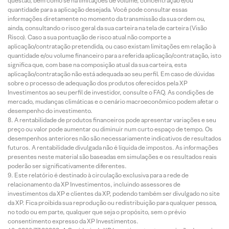
questão, bem como se há limitações de volume, concentração e/ou
quantidade para a aplicação desejada. Você pode consultar essas
informações diretamente no momento da transmissão da sua ordem ou,
ainda, consultando o risco geral da sua carteira na tela de carteira (Visão
Risco). Caso a sua pontuação de risco atual não comporte a
aplicação/contratação pretendida, ou caso existam limitações em relação à
quantidade e/ou volume financeiro para a referida aplicação/contratação, isto
significa que, com base na composição atual da sua carteira, esta
aplicação/contratação não está adequada ao seu perfil. Em caso de dúvidas
sobre o processo de adequação dos produtos oferecidos pela XP
Investimentos ao seu perfil de investidor, consulte o FAQ. As condições de
mercado, mudanças climáticas e o cenário macroeconômico podem afetar o
desempenho do investimento.
A rentabilidade de produtos financeiros pode apresentar variações e seu
preço ou valor pode aumentar ou diminuir num curto espaço de tempo. Os
desempenhos anteriores não são necessariamente indicativos de resultados
futuros. A rentabilidade divulgada não é líquida de impostos. As informações
presentes neste material são baseadas em simulações e os resultados reais
poderão ser significativamente diferentes.
Este relatório é destinado à circulação exclusiva para a rede de
relacionamento da XP Investimentos, incluindo assessores de
investimentos da XP e clientes da XP, podendo também ser divulgado no site
da XP. Fica proibida sua reprodução ou redistribuição para qualquer pessoa,
no todo ou em parte, qualquer que seja o propósito, sem o prévio
consentimento expresso da XP Investimentos.