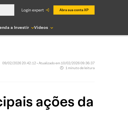
login expert
Abra sua conta XP
enda a Investir
Vídeos
09/02/2026 20:42:12 • Atualizado em 10/02/2026 09:36:37
1 minuto de leitura
ipais ações da