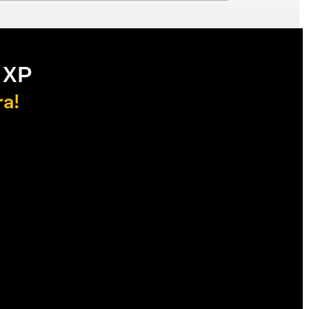
 XP
ra!