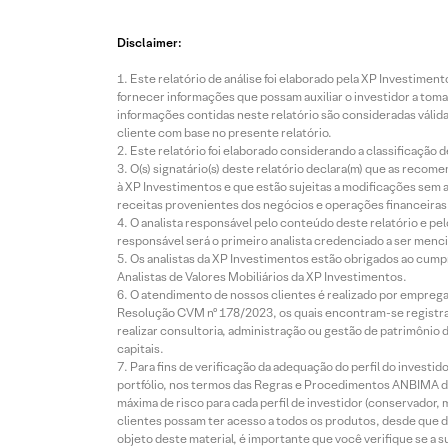
Disclaimer:
Este relatório de análise foi elaborado pela XP Investim
fornecer informações que possam auxiliar o investidor a toma
informações contidas neste relatório são consideradas válida
cliente com base no presente relatório.
Este relatório foi elaborado considerando a classificação d
O(s) signatário(s) deste relatório declara(m) que as reco
à XP Investimentos e que estão sujeitas a modificações sem 
receitas provenientes dos negócios e operações financeiras 
O analista responsável pelo conteúdo deste relatório e pe
responsável será o primeiro analista credenciado a ser menci
Os analistas da XP Investimentos estão obrigados ao cumpr
Analistas de Valores Mobiliários da XP Investimentos.
O atendimento de nossos clientes é realizado por empreg
Resolução CVM nº 178/2023, os quais encontram-se registrad
realizar consultoria, administração ou gestão de patrimônio 
capitais.
Para fins de verificação da adequação do perfil do invest
portfólio, nos termos das Regras e Procedimentos ANBIMA de
máxima de risco para cada perfil de investidor (conservado
clientes possam ter acesso a todos os produtos, desde que de
objeto deste material, é importante que você verifique se a