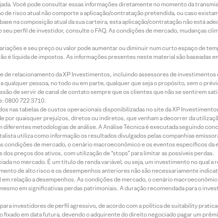
jada. Você pode consultar essas informações diretamente no momento da transmissã
ação de risco atual não comporte a aplicação/contratação pretendida, ou caso exista
m base na composição atual da sua carteira, esta aplicação/contratação não está ad
 seu perfil de investidor, consulte o FAQ. As condições de mercado, mudanças cl
 variações e seu preço ou valor pode aumentar ou diminuir num curto espaço de t
 não é líquida de impostos. As informações presentes neste material são baseadas e
rede de relacionamento da XP Investimentos, incluindo assessores de investimentos
ara qualquer pessoa, no todo ou em parte, qualquer que seja o propósito, sem o pr
ssão de servir de canal de contato sempre que os clientes que não se sentirem sat
e: 0800 722 3710.
dos nas tabelas de custos operacionais disponibilizadas no site da XP Investimento
 por quaisquer prejuízos, diretos ou indiretos, que venham a decorrer da utilizaç
 diferentes metodologias de análise. A Análise Técnica é executada seguindo conc
alista utiliza como informação os resultados divulgados pelas companhias emissora
 condições de mercado, o cenário macroeconômico e os eventos específicos da em
dos preços dos ativos, com utilização de “stops” para limitar as possíveis perdas.
ada no mercado. É um título de renda variável, ou seja, um investimento no qual a r
mento de alto risco e os desempenhos anteriores não são necessariamente indicat
terial em relação a desempenhos. As condições de mercado, o cenário macroeconômi
mesmo em significativas perdas patrimoniais. A duração recomendada para o inves
ra investidores de perfil agressivo, de acordo com a política de suitability prat
 fixado em data futura, devendo o adquirente do direito negociado pagar um prê