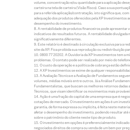
volume, concentração e/ou quantidade para a aplicação dese
carteira na tela de carteira (Visão Risco). Caso a sua pontu
para a referida aplicação/contratação, isto significa que, co
adequação dos produtos oferecidos pela XP Investimentos ao
desempenho do investimento.
A rentabilidade de produtos financeiros pode apresentar
indicativos de resultados futuros. A rentabilidade divulgada
significativamente diferentes.
Este relatório é destinado à circulação exclusiva para a 
site da XP. Fica proibida sua reprodução ou redistribuição p
0800 77 20202. A Ouvidoria da XP Investimentos tem a mi
problemas. O contato pode ser realizado por meio do telefon
O custo da operação e a política de cobrança estão defini
A XP Investimentos se exime de qualquer responsabilidade
A Avaliação Técnica e a Avaliação de Fundamentos seguem
volumes, médias móveis entre outros. Já a Análise Fundament
Fundamentalistas, que buscam os melhores retornos dadas as
Técnicos, que visam identificar os movimentos mais prováveis 
Ação é uma fração do capital de uma empresa que é negoci
cotações de mercado. O investimento em ações é um investi
garantia, de forma expressa ou implícita, é feita neste ma
afetar o desempenho do investimento, podendo resultar até 
sobre o patrimônio do cliente neste tipo de produto.
O investimento em opções é preferencialmente indicado pa
negociados direitos de compra ou venda de um bem por preço