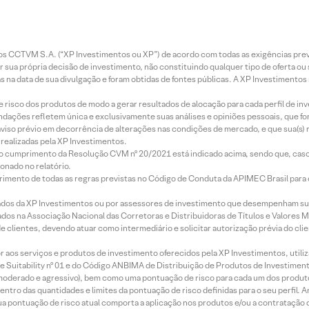
entos CCTVM S.A. (“XP Investimentos ou XP”) de acordo com todas as exigências p
r sua própria decisão de investimento, não constituindo qualquer tipo de oferta ou
s na data de sua divulgação e foram obtidas de fontes públicas. A XP Investimentos
e risco dos produtos de modo a gerar resultados de alocação para cada perfil de inv
mendações refletem única e exclusivamente suas análises e opiniões pessoais, que 
aviso prévio em decorrência de alterações nas condições de mercado, e que sua(s)
realizadas pela XP Investimentos.
lo cumprimento da Resolução CVM nº 20/2021 está indicado acima, sendo que, caso 
onado no relatório.
imento de todas as regras previstas no Código de Conduta da APIMEC Brasil para o 
ados da XP Investimentos ou por assessores de investimento que desempenham sua
os na Associação Nacional das Corretoras e Distribuidoras de Títulos e Valores 
de clientes, devendo atuar como intermediário e solicitar autorização prévia do cl
idor aos serviços e produtos de investimento oferecidos pela XP Investimentos, uti
 Suitability nº 01 e do Código ANBIMA de Distribuição de Produtos de Investimen
r, moderado e agressivo), bem como uma pontuação de risco para cada um dos produ
ntro das quantidades e limites da pontuação de risco definidas para o seu perfil. A
 sua pontuação de risco atual comporta a aplicação nos produtos e/ou a contratação