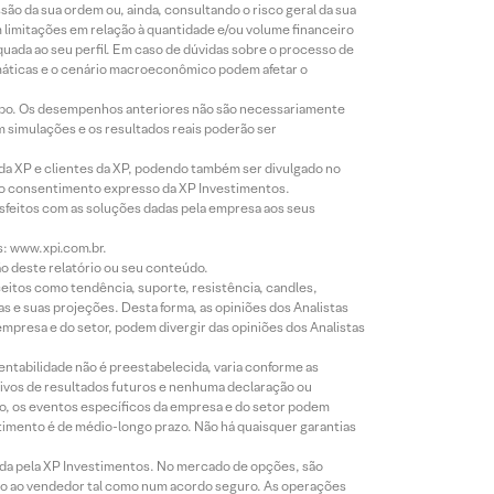
o da sua ordem ou, ainda, consultando o risco geral da sua
m limitações em relação à quantidade e/ou volume financeiro
equada ao seu perfil. Em caso de dúvidas sobre o processo de
imáticas e o cenário macroeconômico podem afetar o
empo. Os desempenhos anteriores não são necessariamente
m simulações e os resultados reais poderão ser
 da XP e clientes da XP, podendo também ser divulgado no
évio consentimento expresso da XP Investimentos.
isfeitos com as soluções dadas pela empresa aos seus
s: www.xpi.com.br.
ão deste relatório ou seu conteúdo.
eitos como tendência, suporte, resistência, candles,
s e suas projeções. Desta forma, as opiniões dos Analistas
presa e do setor, podem divergir das opiniões dos Analistas
entabilidade não é preestabelecida, varia conforme as
ivos de resultados futuros e nenhuma declaração ou
co, os eventos específicos da empresa e do setor podem
timento é de médio-longo prazo. Não há quaisquer garantias
icada pela XP Investimentos. No mercado de opções, são
mio ao vendedor tal como num acordo seguro. As operações