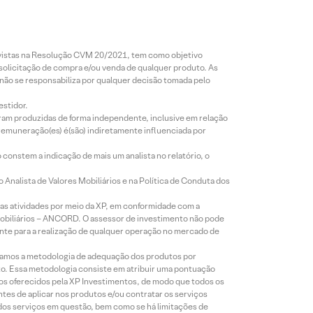
revistas na Resolução CVM 20/2021, tem como objetivo
 solicitação de compra e/ou venda de qualquer produto. As
 não se responsabiliza por qualquer decisão tomada pelo
estidor.
foram produzidas de forma independente, inclusive em relação
 remuneração(es) é(são) indiretamente influenciada por
constem a indicação de mais um analista no relatório, o
Analista de Valores Mobiliários e na Política de Conduta dos
s atividades por meio da XP, em conformidade com a
Mobiliários – ANCORD. O assessor de investimento não pode
iente para a realização de qualquer operação no mercado de
lizamos a metodologia de adequação dos produtos por
to. Essa metodologia consiste em atribuir uma pontuação
tos oferecidos pela XP Investimentos, de modo que todos os
ntes de aplicar nos produtos e/ou contratar os serviços
 dos serviços em questão, bem como se há limitações de