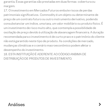
garantia. Essas garantias são prestadas em duas formas: cobertura ou
margem.
O investimento em Mercados Futuros embute riscos de perdas
patrimoniais significativos. Commodity é um objeto ou determinante de
preço de um contrato futuro ou outro instrumento derivativo, podendo
consubstanciar um índice, uma taxa, um valor mobiliário ou produto físico. É
um investimento de risco muito alto, que contempla a possibilidade de
oscilação de preço devido à utilização de alavancagem financeira. A duração
recomendada para o investimento é de curto prazo e o patrimônio do cliente
não está garantido neste tipo de produto. As condições de mercado,
mudanças climáticas e o cenário macroeconômico podem afetar o
desempenho do investimento.
ESTA INSTITUIÇÃO É ADERENTE AO CÓDIGO ANBIMA DE
DISTRIBUIÇÃO DE PRODUTOS DE INVESTIMENTO.
Análises