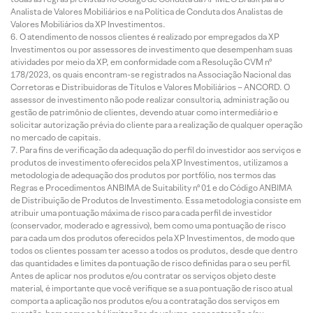
Analista de Valores Mobiliários e na Política de Conduta dos Analistas de
Valores Mobiliários da XP Investimentos.
O atendimento de nossos clientes é realizado por empregados da XP
Investimentos ou por assessores de investimento que desempenham suas
atividades por meio da XP, em conformidade com a Resolução CVM nº
178/2023, os quais encontram-se registrados na Associação Nacional das
Corretoras e Distribuidoras de Títulos e Valores Mobiliários – ANCORD. O
assessor de investimento não pode realizar consultoria, administração ou
gestão de patrimônio de clientes, devendo atuar como intermediário e
solicitar autorização prévia do cliente para a realização de qualquer operação
no mercado de capitais.
Para fins de verificação da adequação do perfil do investidor aos serviços e
produtos de investimento oferecidos pela XP Investimentos, utilizamos a
metodologia de adequação dos produtos por portfólio, nos termos das
Regras e Procedimentos ANBIMA de Suitability nº 01 e do Código ANBIMA
de Distribuição de Produtos de Investimento. Essa metodologia consiste em
atribuir uma pontuação máxima de risco para cada perfil de investidor
(conservador, moderado e agressivo), bem como uma pontuação de risco
para cada um dos produtos oferecidos pela XP Investimentos, de modo que
todos os clientes possam ter acesso a todos os produtos, desde que dentro
das quantidades e limites da pontuação de risco definidas para o seu perfil.
Antes de aplicar nos produtos e/ou contratar os serviços objeto deste
material, é importante que você verifique se a sua pontuação de risco atual
comporta a aplicação nos produtos e/ou a contratação dos serviços em