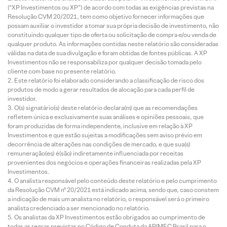
(“XP Investimentos ou XP”) de acordo com todas as exigências previstas na
Resolução CVM 20/2021, tem como objetivo fornecer informações que
possam auxiliar o investidor a tomar sua própria decisão de investimento, não
constituindo qualquer tipo de oferta ou solicitação de compra e/ou venda de
qualquer produto. As informações contidas neste relatório são consideradas
válidas na data de sua divulgação e foram obtidas de fontes públicas. A XP
Investimentos não se responsabiliza por qualquer decisão tomada pelo
cliente com base no presente relatório.
Este relatório foi elaborado considerando a classificação de risco dos
produtos de modo a gerar resultados de alocação para cada perfil de
investidor.
O(s) signatário(s) deste relatório declara(m) que as recomendações
refletem única e exclusivamente suas análises e opiniões pessoais, que
foram produzidas de forma independente, inclusive em relação à XP
Investimentos e que estão sujeitas a modificações sem aviso prévio em
decorrência de alterações nas condições de mercado, e que sua(s)
remuneração(es) é(são) indiretamente influenciada por receitas
provenientes dos negócios e operações financeiras realizadas pela XP
Investimentos.
O analista responsável pelo conteúdo deste relatório e pelo cumprimento
da Resolução CVM nº 20/2021 está indicado acima, sendo que, caso constem
a indicação de mais um analista no relatório, o responsável será o primeiro
analista credenciado a ser mencionado no relatório.
Os analistas da XP Investimentos estão obrigados ao cumprimento de
todas as regras previstas no Código de Conduta da APIMEC Brasil para o