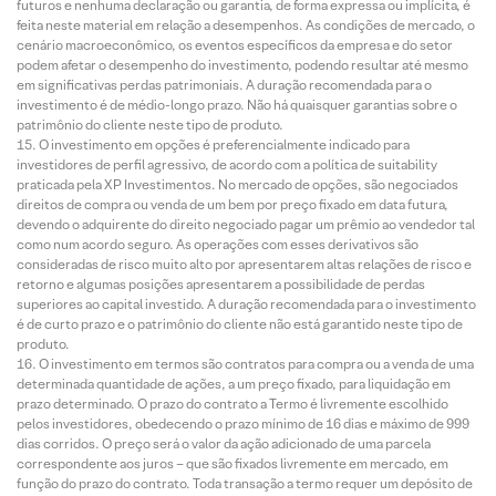
futuros e nenhuma declaração ou garantia, de forma expressa ou implícita, é
feita neste material em relação a desempenhos. As condições de mercado, o
cenário macroeconômico, os eventos específicos da empresa e do setor
podem afetar o desempenho do investimento, podendo resultar até mesmo
em significativas perdas patrimoniais. A duração recomendada para o
investimento é de médio-longo prazo. Não há quaisquer garantias sobre o
patrimônio do cliente neste tipo de produto.
O investimento em opções é preferencialmente indicado para
investidores de perfil agressivo, de acordo com a política de suitability
praticada pela XP Investimentos. No mercado de opções, são negociados
direitos de compra ou venda de um bem por preço fixado em data futura,
devendo o adquirente do direito negociado pagar um prêmio ao vendedor tal
como num acordo seguro. As operações com esses derivativos são
consideradas de risco muito alto por apresentarem altas relações de risco e
retorno e algumas posições apresentarem a possibilidade de perdas
superiores ao capital investido. A duração recomendada para o investimento
é de curto prazo e o patrimônio do cliente não está garantido neste tipo de
produto.
O investimento em termos são contratos para compra ou a venda de uma
determinada quantidade de ações, a um preço fixado, para liquidação em
prazo determinado. O prazo do contrato a Termo é livremente escolhido
pelos investidores, obedecendo o prazo mínimo de 16 dias e máximo de 999
dias corridos. O preço será o valor da ação adicionado de uma parcela
correspondente aos juros – que são fixados livremente em mercado, em
função do prazo do contrato. Toda transação a termo requer um depósito de