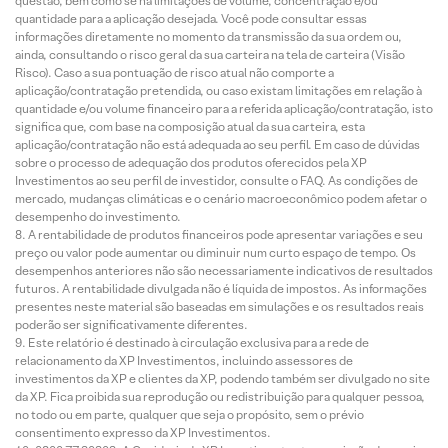
questão, bem como se há limitações de volume, concentração e/ou
quantidade para a aplicação desejada. Você pode consultar essas
informações diretamente no momento da transmissão da sua ordem ou,
ainda, consultando o risco geral da sua carteira na tela de carteira (Visão
Risco). Caso a sua pontuação de risco atual não comporte a
aplicação/contratação pretendida, ou caso existam limitações em relação à
quantidade e/ou volume financeiro para a referida aplicação/contratação, isto
significa que, com base na composição atual da sua carteira, esta
aplicação/contratação não está adequada ao seu perfil. Em caso de dúvidas
sobre o processo de adequação dos produtos oferecidos pela XP
Investimentos ao seu perfil de investidor, consulte o FAQ. As condições de
mercado, mudanças climáticas e o cenário macroeconômico podem afetar o
desempenho do investimento.
A rentabilidade de produtos financeiros pode apresentar variações e seu
preço ou valor pode aumentar ou diminuir num curto espaço de tempo. Os
desempenhos anteriores não são necessariamente indicativos de resultados
futuros. A rentabilidade divulgada não é líquida de impostos. As informações
presentes neste material são baseadas em simulações e os resultados reais
poderão ser significativamente diferentes.
Este relatório é destinado à circulação exclusiva para a rede de
relacionamento da XP Investimentos, incluindo assessores de
investimentos da XP e clientes da XP, podendo também ser divulgado no site
da XP. Fica proibida sua reprodução ou redistribuição para qualquer pessoa,
no todo ou em parte, qualquer que seja o propósito, sem o prévio
consentimento expresso da XP Investimentos.