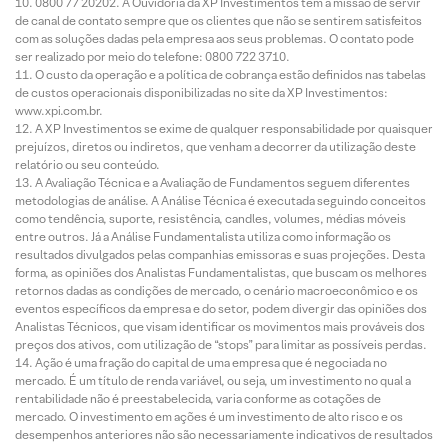
0800 77 20202. A Ouvidoria da XP Investimentos tem a missão de servir
de canal de contato sempre que os clientes que não se sentirem satisfeitos
com as soluções dadas pela empresa aos seus problemas. O contato pode
ser realizado por meio do telefone: 0800 722 3710.
O custo da operação e a política de cobrança estão definidos nas tabelas
de custos operacionais disponibilizadas no site da XP Investimentos:
www.xpi.com.br.
A XP Investimentos se exime de qualquer responsabilidade por quaisquer
prejuízos, diretos ou indiretos, que venham a decorrer da utilização deste
relatório ou seu conteúdo.
A Avaliação Técnica e a Avaliação de Fundamentos seguem diferentes
metodologias de análise. A Análise Técnica é executada seguindo conceitos
como tendência, suporte, resistência, candles, volumes, médias móveis
entre outros. Já a Análise Fundamentalista utiliza como informação os
resultados divulgados pelas companhias emissoras e suas projeções. Desta
forma, as opiniões dos Analistas Fundamentalistas, que buscam os melhores
retornos dadas as condições de mercado, o cenário macroeconômico e os
eventos específicos da empresa e do setor, podem divergir das opiniões dos
Analistas Técnicos, que visam identificar os movimentos mais prováveis dos
preços dos ativos, com utilização de “stops” para limitar as possíveis perdas.
Ação é uma fração do capital de uma empresa que é negociada no
mercado. É um título de renda variável, ou seja, um investimento no qual a
rentabilidade não é preestabelecida, varia conforme as cotações de
mercado. O investimento em ações é um investimento de alto risco e os
desempenhos anteriores não são necessariamente indicativos de resultados