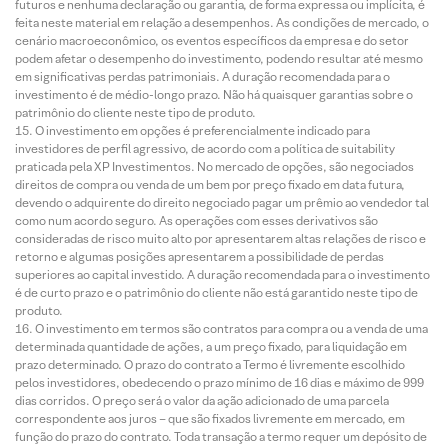
futuros e nenhuma declaração ou garantia, de forma expressa ou implícita, é
feita neste material em relação a desempenhos. As condições de mercado, o
cenário macroeconômico, os eventos específicos da empresa e do setor
podem afetar o desempenho do investimento, podendo resultar até mesmo
em significativas perdas patrimoniais. A duração recomendada para o
investimento é de médio-longo prazo. Não há quaisquer garantias sobre o
patrimônio do cliente neste tipo de produto.
O investimento em opções é preferencialmente indicado para
investidores de perfil agressivo, de acordo com a política de suitability
praticada pela XP Investimentos. No mercado de opções, são negociados
direitos de compra ou venda de um bem por preço fixado em data futura,
devendo o adquirente do direito negociado pagar um prêmio ao vendedor tal
como num acordo seguro. As operações com esses derivativos são
consideradas de risco muito alto por apresentarem altas relações de risco e
retorno e algumas posições apresentarem a possibilidade de perdas
superiores ao capital investido. A duração recomendada para o investimento
é de curto prazo e o patrimônio do cliente não está garantido neste tipo de
produto.
O investimento em termos são contratos para compra ou a venda de uma
determinada quantidade de ações, a um preço fixado, para liquidação em
prazo determinado. O prazo do contrato a Termo é livremente escolhido
pelos investidores, obedecendo o prazo mínimo de 16 dias e máximo de 999
dias corridos. O preço será o valor da ação adicionado de uma parcela
correspondente aos juros – que são fixados livremente em mercado, em
função do prazo do contrato. Toda transação a termo requer um depósito de