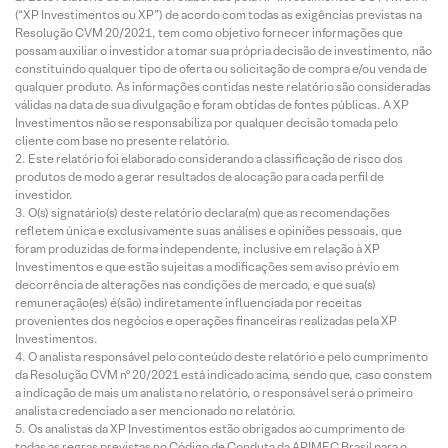
(“XP Investimentos ou XP”) de acordo com todas as exigências previstas na
Resolução CVM 20/2021, tem como objetivo fornecer informações que
possam auxiliar o investidor a tomar sua própria decisão de investimento, não
constituindo qualquer tipo de oferta ou solicitação de compra e/ou venda de
qualquer produto. As informações contidas neste relatório são consideradas
válidas na data de sua divulgação e foram obtidas de fontes públicas. A XP
Investimentos não se responsabiliza por qualquer decisão tomada pelo
cliente com base no presente relatório.
Este relatório foi elaborado considerando a classificação de risco dos
produtos de modo a gerar resultados de alocação para cada perfil de
investidor.
O(s) signatário(s) deste relatório declara(m) que as recomendações
refletem única e exclusivamente suas análises e opiniões pessoais, que
foram produzidas de forma independente, inclusive em relação à XP
Investimentos e que estão sujeitas a modificações sem aviso prévio em
decorrência de alterações nas condições de mercado, e que sua(s)
remuneração(es) é(são) indiretamente influenciada por receitas
provenientes dos negócios e operações financeiras realizadas pela XP
Investimentos.
O analista responsável pelo conteúdo deste relatório e pelo cumprimento
da Resolução CVM nº 20/2021 está indicado acima, sendo que, caso constem
a indicação de mais um analista no relatório, o responsável será o primeiro
analista credenciado a ser mencionado no relatório.
Os analistas da XP Investimentos estão obrigados ao cumprimento de
todas as regras previstas no Código de Conduta da APIMEC Brasil para o