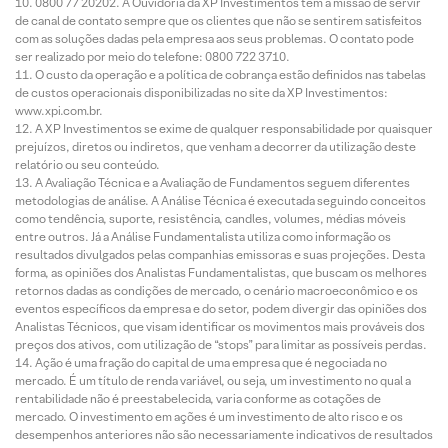
0800 77 20202. A Ouvidoria da XP Investimentos tem a missão de servir
de canal de contato sempre que os clientes que não se sentirem satisfeitos
com as soluções dadas pela empresa aos seus problemas. O contato pode
ser realizado por meio do telefone: 0800 722 3710.
O custo da operação e a política de cobrança estão definidos nas tabelas
de custos operacionais disponibilizadas no site da XP Investimentos:
www.xpi.com.br.
A XP Investimentos se exime de qualquer responsabilidade por quaisquer
prejuízos, diretos ou indiretos, que venham a decorrer da utilização deste
relatório ou seu conteúdo.
A Avaliação Técnica e a Avaliação de Fundamentos seguem diferentes
metodologias de análise. A Análise Técnica é executada seguindo conceitos
como tendência, suporte, resistência, candles, volumes, médias móveis
entre outros. Já a Análise Fundamentalista utiliza como informação os
resultados divulgados pelas companhias emissoras e suas projeções. Desta
forma, as opiniões dos Analistas Fundamentalistas, que buscam os melhores
retornos dadas as condições de mercado, o cenário macroeconômico e os
eventos específicos da empresa e do setor, podem divergir das opiniões dos
Analistas Técnicos, que visam identificar os movimentos mais prováveis dos
preços dos ativos, com utilização de “stops” para limitar as possíveis perdas.
Ação é uma fração do capital de uma empresa que é negociada no
mercado. É um título de renda variável, ou seja, um investimento no qual a
rentabilidade não é preestabelecida, varia conforme as cotações de
mercado. O investimento em ações é um investimento de alto risco e os
desempenhos anteriores não são necessariamente indicativos de resultados