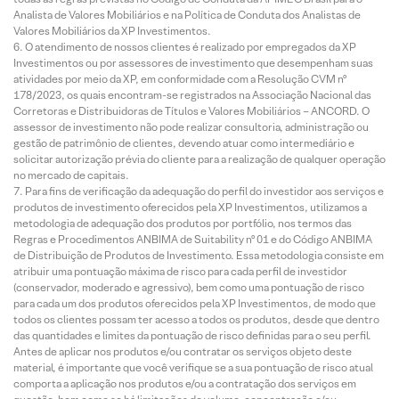
Analista de Valores Mobiliários e na Política de Conduta dos Analistas de
Valores Mobiliários da XP Investimentos.
O atendimento de nossos clientes é realizado por empregados da XP
Investimentos ou por assessores de investimento que desempenham suas
atividades por meio da XP, em conformidade com a Resolução CVM nº
178/2023, os quais encontram-se registrados na Associação Nacional das
Corretoras e Distribuidoras de Títulos e Valores Mobiliários – ANCORD. O
assessor de investimento não pode realizar consultoria, administração ou
gestão de patrimônio de clientes, devendo atuar como intermediário e
solicitar autorização prévia do cliente para a realização de qualquer operação
no mercado de capitais.
Para fins de verificação da adequação do perfil do investidor aos serviços e
produtos de investimento oferecidos pela XP Investimentos, utilizamos a
metodologia de adequação dos produtos por portfólio, nos termos das
Regras e Procedimentos ANBIMA de Suitability nº 01 e do Código ANBIMA
de Distribuição de Produtos de Investimento. Essa metodologia consiste em
atribuir uma pontuação máxima de risco para cada perfil de investidor
(conservador, moderado e agressivo), bem como uma pontuação de risco
para cada um dos produtos oferecidos pela XP Investimentos, de modo que
todos os clientes possam ter acesso a todos os produtos, desde que dentro
das quantidades e limites da pontuação de risco definidas para o seu perfil.
Antes de aplicar nos produtos e/ou contratar os serviços objeto deste
material, é importante que você verifique se a sua pontuação de risco atual
comporta a aplicação nos produtos e/ou a contratação dos serviços em