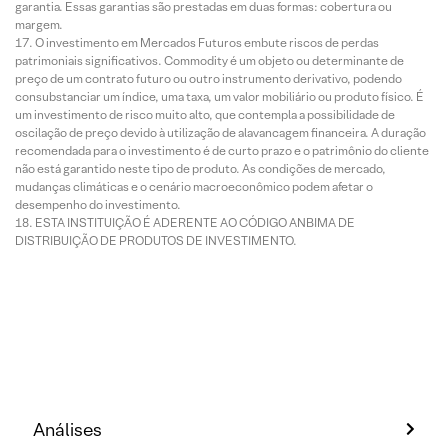
garantia. Essas garantias são prestadas em duas formas: cobertura ou
margem.
O investimento em Mercados Futuros embute riscos de perdas
patrimoniais significativos. Commodity é um objeto ou determinante de
preço de um contrato futuro ou outro instrumento derivativo, podendo
consubstanciar um índice, uma taxa, um valor mobiliário ou produto físico. É
um investimento de risco muito alto, que contempla a possibilidade de
oscilação de preço devido à utilização de alavancagem financeira. A duração
recomendada para o investimento é de curto prazo e o patrimônio do cliente
não está garantido neste tipo de produto. As condições de mercado,
mudanças climáticas e o cenário macroeconômico podem afetar o
desempenho do investimento.
ESTA INSTITUIÇÃO É ADERENTE AO CÓDIGO ANBIMA DE
DISTRIBUIÇÃO DE PRODUTOS DE INVESTIMENTO.
Análises