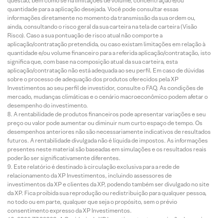
questão, bem como se há limitações de volume, concentração e/ou
quantidade para a aplicação desejada. Você pode consultar essas
informações diretamente no momento da transmissão da sua ordem ou,
ainda, consultando o risco geral da sua carteira na tela de carteira (Visão
Risco). Caso a sua pontuação de risco atual não comporte a
aplicação/contratação pretendida, ou caso existam limitações em relação à
quantidade e/ou volume financeiro para a referida aplicação/contratação, isto
significa que, com base na composição atual da sua carteira, esta
aplicação/contratação não está adequada ao seu perfil. Em caso de dúvidas
sobre o processo de adequação dos produtos oferecidos pela XP
Investimentos ao seu perfil de investidor, consulte o FAQ. As condições de
mercado, mudanças climáticas e o cenário macroeconômico podem afetar o
desempenho do investimento.
A rentabilidade de produtos financeiros pode apresentar variações e seu
preço ou valor pode aumentar ou diminuir num curto espaço de tempo. Os
desempenhos anteriores não são necessariamente indicativos de resultados
futuros. A rentabilidade divulgada não é líquida de impostos. As informações
presentes neste material são baseadas em simulações e os resultados reais
poderão ser significativamente diferentes.
Este relatório é destinado à circulação exclusiva para a rede de
relacionamento da XP Investimentos, incluindo assessores de
investimentos da XP e clientes da XP, podendo também ser divulgado no site
da XP. Fica proibida sua reprodução ou redistribuição para qualquer pessoa,
no todo ou em parte, qualquer que seja o propósito, sem o prévio
consentimento expresso da XP Investimentos.