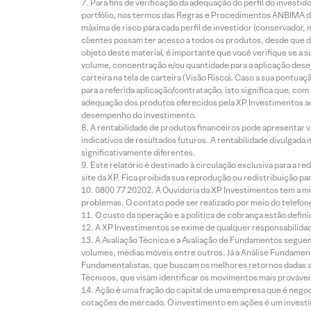
Para fins de verificação da adequação do perfil do invest
portfólio, nos termos das Regras e Procedimentos ANBIMA de
máxima de risco para cada perfil de investidor (conservado
clientes possam ter acesso a todos os produtos, desde que de
objeto deste material, é importante que você verifique se a
volume, concentração e/ou quantidade para a aplicação dese
carteira na tela de carteira (Visão Risco). Caso a sua pontu
para a referida aplicação/contratação, isto significa que, co
adequação dos produtos oferecidos pela XP Investimentos ao
desempenho do investimento.
A rentabilidade de produtos financeiros pode apresentar
indicativos de resultados futuros. A rentabilidade divulgada
significativamente diferentes.
Este relatório é destinado à circulação exclusiva para a 
site da XP. Fica proibida sua reprodução ou redistribuição p
0800 77 20202. A Ouvidoria da XP Investimentos tem a mi
problemas. O contato pode ser realizado por meio do telefon
O custo da operação e a política de cobrança estão defini
A XP Investimentos se exime de qualquer responsabilidade
A Avaliação Técnica e a Avaliação de Fundamentos seguem
volumes, médias móveis entre outros. Já a Análise Fundament
Fundamentalistas, que buscam os melhores retornos dadas as
Técnicos, que visam identificar os movimentos mais prováveis 
Ação é uma fração do capital de uma empresa que é negoci
cotações de mercado. O investimento em ações é um investi