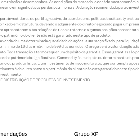
terial em relação a desempenhos. As condições de mercado, o cenário macroeconômi
mesmo em significativas perdas patrimoniais. A duração recomendada para o inves
ra investidores de perfil agressivo, de acordo com a política de suitability prat
 fixado em data futura, devendo o adquirente do direito negociado pagar um prê
or apresentarem altas relações de risco e retorno e algumas posições apresentarem 
o patrimônio do cliente não está garantido neste tipo de produto.
 venda de uma determinada quantidade de ações, a um preço fixado, para liquidaç
 mínimo de 16 dias e máximo de 999 dias corridos. O preço será o valor da ação ad
ato. Toda transação a termo requer um depósito de garantia. Essas garantias são 
rdas patrimoniais significativos. Commodity é um objeto ou determinante de preç
rio ou produto físico. É um investimento de risco muito alto, que contempla a possi
imento é de curto prazo e o patrimônio do cliente não está garantido neste tipo 
nvestimento.
DE DISTRIBUIÇÃO DE PRODUTOS DE INVESTIMENTO.
mendações
Grupo XP