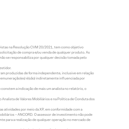
revistas na Resolução CVM 20/2021, tem como objetivo
 solicitação de compra e/ou venda de qualquer produto. As
 não se responsabiliza por qualquer decisão tomada pelo
estidor.
foram produzidas de forma independente, inclusive em relação
 remuneração(es) é(são) indiretamente influenciada por
constem a indicação de mais um analista no relatório, o
Analista de Valores Mobiliários e na Política de Conduta dos
s atividades por meio da XP, em conformidade com a
Mobiliários – ANCORD. O assessor de investimento não pode
iente para a realização de qualquer operação no mercado de