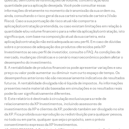
questão, bem como se há limitações de volume, concentração e/ou
quantidade para a aplicação desejada. Você pode consultar essas
informações diretamente no momento da transmissão da sua ordem ou,
ainda, consultando o risco geral da sua carteira na tela de carteira (Visão
Risco). Caso a sua pontuação de risco atual não comporte a
aplicação/contratação pretendida, ou caso existam limitações em relação à
quantidade e/ou volume financeiro para a referida aplicação/contratação, isto
significa que, com base na composição atual da sua carteira, esta
aplicação/contratação não está adequada ao seu perfil. Em caso de dúvidas
sobre o processo de adequação dos produtos oferecidos pela XP
Investimentos ao seu perfil de investidor, consulte o FAQ. As condições de
mercado, mudanças climáticas e o cenário macroeconômico podem afetar o
desempenho do investimento.
A rentabilidade de produtos financeiros pode apresentar variações e seu
preço ou valor pode aumentar ou diminuir num curto espaço de tempo. Os
desempenhos anteriores não são necessariamente indicativos de resultados
futuros. A rentabilidade divulgada não é líquida de impostos. As informações
presentes neste material são baseadas em simulações e os resultados reais
poderão ser significativamente diferentes.
Este relatório é destinado à circulação exclusiva para a rede de
relacionamento da XP Investimentos, incluindo assessores de
investimentos da XP e clientes da XP, podendo também ser divulgado no site
da XP. Fica proibida sua reprodução ou redistribuição para qualquer pessoa,
no todo ou em parte, qualquer que seja o propósito, sem o prévio
consentimento expresso da XP Investimentos.