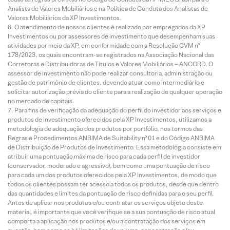
Analista de Valores Mobiliários e na Política de Conduta dos Analistas de
Valores Mobiliários da XP Investimentos.
O atendimento de nossos clientes é realizado por empregados da XP
Investimentos ou por assessores de investimento que desempenham suas
atividades por meio da XP, em conformidade com a Resolução CVM nº
178/2023, os quais encontram-se registrados na Associação Nacional das
Corretoras e Distribuidoras de Títulos e Valores Mobiliários – ANCORD. O
assessor de investimento não pode realizar consultoria, administração ou
gestão de patrimônio de clientes, devendo atuar como intermediário e
solicitar autorização prévia do cliente para a realização de qualquer operação
no mercado de capitais.
Para fins de verificação da adequação do perfil do investidor aos serviços e
produtos de investimento oferecidos pela XP Investimentos, utilizamos a
metodologia de adequação dos produtos por portfólio, nos termos das
Regras e Procedimentos ANBIMA de Suitability nº 01 e do Código ANBIMA
de Distribuição de Produtos de Investimento. Essa metodologia consiste em
atribuir uma pontuação máxima de risco para cada perfil de investidor
(conservador, moderado e agressivo), bem como uma pontuação de risco
para cada um dos produtos oferecidos pela XP Investimentos, de modo que
todos os clientes possam ter acesso a todos os produtos, desde que dentro
das quantidades e limites da pontuação de risco definidas para o seu perfil.
Antes de aplicar nos produtos e/ou contratar os serviços objeto deste
material, é importante que você verifique se a sua pontuação de risco atual
comporta a aplicação nos produtos e/ou a contratação dos serviços em