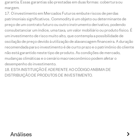
garantia. Essas garantias são prestadas em duas formas: cobertura ou
margem.
O investimento em Mercados Futuros embute riscos de perdas
patrimoniais significativos. Commodity é um objeto ou determinante de
preço de um contrato futuro ou outro instrumento derivativo, podendo
consubstanciar um índice, uma taxa, um valor mobiliário ou produto físico. É
um investimento de risco muito alto, que contempla a possibilidade de
oscilação de preço devido à utilização de alavancagem financeira. A duração
recomendada para o investimento é de curto prazo e o patrimônio do cliente
não está garantido neste tipo de produto. As condições de mercado,
mudanças climáticas e o cenário macroeconômico podem afetar o
desempenho do investimento.
ESTA INSTITUIÇÃO É ADERENTE AO CÓDIGO ANBIMA DE
DISTRIBUIÇÃO DE PRODUTOS DE INVESTIMENTO.
Análises