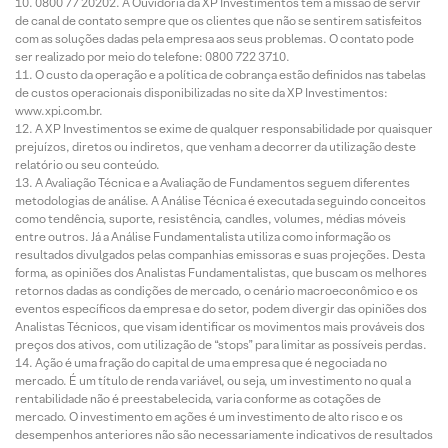
0800 77 20202. A Ouvidoria da XP Investimentos tem a missão de servir
de canal de contato sempre que os clientes que não se sentirem satisfeitos
com as soluções dadas pela empresa aos seus problemas. O contato pode
ser realizado por meio do telefone: 0800 722 3710.
O custo da operação e a política de cobrança estão definidos nas tabelas
de custos operacionais disponibilizadas no site da XP Investimentos:
www.xpi.com.br.
A XP Investimentos se exime de qualquer responsabilidade por quaisquer
prejuízos, diretos ou indiretos, que venham a decorrer da utilização deste
relatório ou seu conteúdo.
A Avaliação Técnica e a Avaliação de Fundamentos seguem diferentes
metodologias de análise. A Análise Técnica é executada seguindo conceitos
como tendência, suporte, resistência, candles, volumes, médias móveis
entre outros. Já a Análise Fundamentalista utiliza como informação os
resultados divulgados pelas companhias emissoras e suas projeções. Desta
forma, as opiniões dos Analistas Fundamentalistas, que buscam os melhores
retornos dadas as condições de mercado, o cenário macroeconômico e os
eventos específicos da empresa e do setor, podem divergir das opiniões dos
Analistas Técnicos, que visam identificar os movimentos mais prováveis dos
preços dos ativos, com utilização de “stops” para limitar as possíveis perdas.
Ação é uma fração do capital de uma empresa que é negociada no
mercado. É um título de renda variável, ou seja, um investimento no qual a
rentabilidade não é preestabelecida, varia conforme as cotações de
mercado. O investimento em ações é um investimento de alto risco e os
desempenhos anteriores não são necessariamente indicativos de resultados