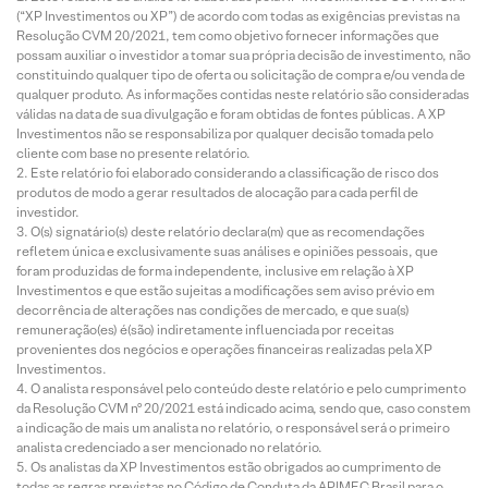
(“XP Investimentos ou XP”) de acordo com todas as exigências previstas na
Resolução CVM 20/2021, tem como objetivo fornecer informações que
possam auxiliar o investidor a tomar sua própria decisão de investimento, não
constituindo qualquer tipo de oferta ou solicitação de compra e/ou venda de
qualquer produto. As informações contidas neste relatório são consideradas
válidas na data de sua divulgação e foram obtidas de fontes públicas. A XP
Investimentos não se responsabiliza por qualquer decisão tomada pelo
cliente com base no presente relatório.
Este relatório foi elaborado considerando a classificação de risco dos
produtos de modo a gerar resultados de alocação para cada perfil de
investidor.
O(s) signatário(s) deste relatório declara(m) que as recomendações
refletem única e exclusivamente suas análises e opiniões pessoais, que
foram produzidas de forma independente, inclusive em relação à XP
Investimentos e que estão sujeitas a modificações sem aviso prévio em
decorrência de alterações nas condições de mercado, e que sua(s)
remuneração(es) é(são) indiretamente influenciada por receitas
provenientes dos negócios e operações financeiras realizadas pela XP
Investimentos.
O analista responsável pelo conteúdo deste relatório e pelo cumprimento
da Resolução CVM nº 20/2021 está indicado acima, sendo que, caso constem
a indicação de mais um analista no relatório, o responsável será o primeiro
analista credenciado a ser mencionado no relatório.
Os analistas da XP Investimentos estão obrigados ao cumprimento de
todas as regras previstas no Código de Conduta da APIMEC Brasil para o