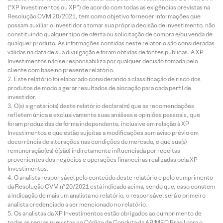
(“XP Investimentos ou XP”) de acordo com todas as exigências previstas na
Resolução CVM 20/2021, tem como objetivo fornecer informações que
possam auxiliar o investidor a tomar sua própria decisão de investimento, não
constituindo qualquer tipo de oferta ou solicitação de compra e/ou venda de
qualquer produto. As informações contidas neste relatório são consideradas
válidas na data de sua divulgação e foram obtidas de fontes públicas. A XP
Investimentos não se responsabiliza por qualquer decisão tomada pelo
cliente com base no presente relatório.
Este relatório foi elaborado considerando a classificação de risco dos
produtos de modo a gerar resultados de alocação para cada perfil de
investidor.
O(s) signatário(s) deste relatório declara(m) que as recomendações
refletem única e exclusivamente suas análises e opiniões pessoais, que
foram produzidas de forma independente, inclusive em relação à XP
Investimentos e que estão sujeitas a modificações sem aviso prévio em
decorrência de alterações nas condições de mercado, e que sua(s)
remuneração(es) é(são) indiretamente influenciada por receitas
provenientes dos negócios e operações financeiras realizadas pela XP
Investimentos.
O analista responsável pelo conteúdo deste relatório e pelo cumprimento
da Resolução CVM nº 20/2021 está indicado acima, sendo que, caso constem
a indicação de mais um analista no relatório, o responsável será o primeiro
analista credenciado a ser mencionado no relatório.
Os analistas da XP Investimentos estão obrigados ao cumprimento de
todas as regras previstas no Código de Conduta da APIMEC Brasil para o