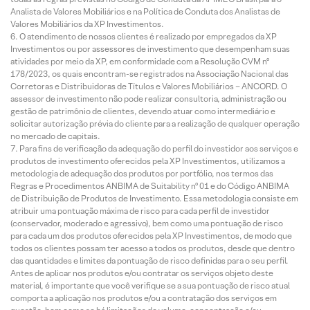
Analista de Valores Mobiliários e na Política de Conduta dos Analistas de
Valores Mobiliários da XP Investimentos.
O atendimento de nossos clientes é realizado por empregados da XP
Investimentos ou por assessores de investimento que desempenham suas
atividades por meio da XP, em conformidade com a Resolução CVM nº
178/2023, os quais encontram-se registrados na Associação Nacional das
Corretoras e Distribuidoras de Títulos e Valores Mobiliários – ANCORD. O
assessor de investimento não pode realizar consultoria, administração ou
gestão de patrimônio de clientes, devendo atuar como intermediário e
solicitar autorização prévia do cliente para a realização de qualquer operação
no mercado de capitais.
Para fins de verificação da adequação do perfil do investidor aos serviços e
produtos de investimento oferecidos pela XP Investimentos, utilizamos a
metodologia de adequação dos produtos por portfólio, nos termos das
Regras e Procedimentos ANBIMA de Suitability nº 01 e do Código ANBIMA
de Distribuição de Produtos de Investimento. Essa metodologia consiste em
atribuir uma pontuação máxima de risco para cada perfil de investidor
(conservador, moderado e agressivo), bem como uma pontuação de risco
para cada um dos produtos oferecidos pela XP Investimentos, de modo que
todos os clientes possam ter acesso a todos os produtos, desde que dentro
das quantidades e limites da pontuação de risco definidas para o seu perfil.
Antes de aplicar nos produtos e/ou contratar os serviços objeto deste
material, é importante que você verifique se a sua pontuação de risco atual
comporta a aplicação nos produtos e/ou a contratação dos serviços em