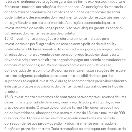
futuros e nenhuma declaração ou garantia, de forma expressa ou implícita, é
feita neste material em relação a desempenhos. As condições de mercado, o
cenário macroeconômico, os eventos específicos da empresa e do setor
podem afetar o desempenho do investimento, podendo resultar até mesmo
em significativas perdas patrimoniais. A duração recomendada para o
investimento é de médio-longo prazo. Não há quaisquer garantias sobre o
patrimônio do cliente neste tipo de produto.
O investimento em opções é preferencialmente indicado para
investidores de perfil agressivo, de acordo com a política de suitability
praticada pela XP Investimentos. No mercado de opções, são negociados
direitos de compra ou venda de um bem por preço fixado em data futura,
devendo o adquirente do direito negociado pagar um prêmio ao vendedor tal
como num acordo seguro. As operações com esses derivativos são
consideradas de risco muito alto por apresentarem altas relações de risco e
retorno e algumas posições apresentarem a possibilidade de perdas
superiores ao capital investido. A duração recomendada para o investimento
é de curto prazo e o patrimônio do cliente não está garantido neste tipo de
produto.
O investimento em termos são contratos para compra ou a venda de uma
determinada quantidade de ações, a um preço fixado, para liquidação em
prazo determinado. O prazo do contrato a Termo é livremente escolhido
pelos investidores, obedecendo o prazo mínimo de 16 dias e máximo de 999
dias corridos. O preço será o valor da ação adicionado de uma parcela
correspondente aos juros – que são fixados livremente em mercado, em
função do prazo do contrato. Toda transação a termo requer um depósito de