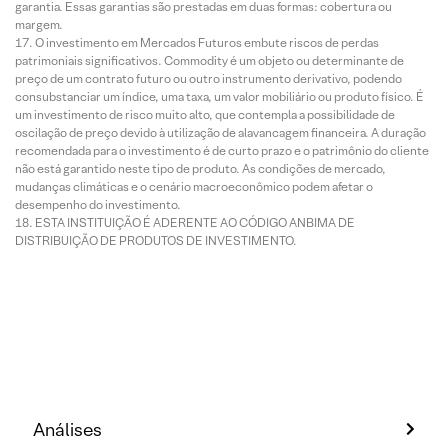
garantia. Essas garantias são prestadas em duas formas: cobertura ou
margem.
O investimento em Mercados Futuros embute riscos de perdas
patrimoniais significativos. Commodity é um objeto ou determinante de
preço de um contrato futuro ou outro instrumento derivativo, podendo
consubstanciar um índice, uma taxa, um valor mobiliário ou produto físico. É
um investimento de risco muito alto, que contempla a possibilidade de
oscilação de preço devido à utilização de alavancagem financeira. A duração
recomendada para o investimento é de curto prazo e o patrimônio do cliente
não está garantido neste tipo de produto. As condições de mercado,
mudanças climáticas e o cenário macroeconômico podem afetar o
desempenho do investimento.
ESTA INSTITUIÇÃO É ADERENTE AO CÓDIGO ANBIMA DE
DISTRIBUIÇÃO DE PRODUTOS DE INVESTIMENTO.
Análises