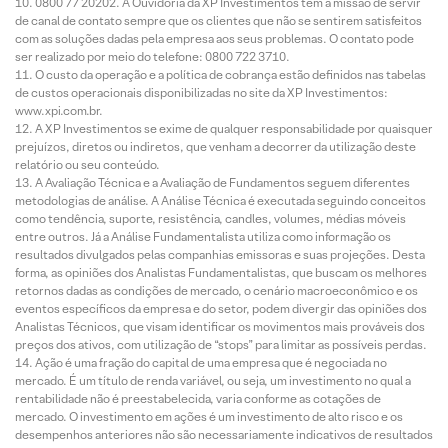
0800 77 20202. A Ouvidoria da XP Investimentos tem a missão de servir
de canal de contato sempre que os clientes que não se sentirem satisfeitos
com as soluções dadas pela empresa aos seus problemas. O contato pode
ser realizado por meio do telefone: 0800 722 3710.
O custo da operação e a política de cobrança estão definidos nas tabelas
de custos operacionais disponibilizadas no site da XP Investimentos:
www.xpi.com.br.
A XP Investimentos se exime de qualquer responsabilidade por quaisquer
prejuízos, diretos ou indiretos, que venham a decorrer da utilização deste
relatório ou seu conteúdo.
A Avaliação Técnica e a Avaliação de Fundamentos seguem diferentes
metodologias de análise. A Análise Técnica é executada seguindo conceitos
como tendência, suporte, resistência, candles, volumes, médias móveis
entre outros. Já a Análise Fundamentalista utiliza como informação os
resultados divulgados pelas companhias emissoras e suas projeções. Desta
forma, as opiniões dos Analistas Fundamentalistas, que buscam os melhores
retornos dadas as condições de mercado, o cenário macroeconômico e os
eventos específicos da empresa e do setor, podem divergir das opiniões dos
Analistas Técnicos, que visam identificar os movimentos mais prováveis dos
preços dos ativos, com utilização de “stops” para limitar as possíveis perdas.
Ação é uma fração do capital de uma empresa que é negociada no
mercado. É um título de renda variável, ou seja, um investimento no qual a
rentabilidade não é preestabelecida, varia conforme as cotações de
mercado. O investimento em ações é um investimento de alto risco e os
desempenhos anteriores não são necessariamente indicativos de resultados