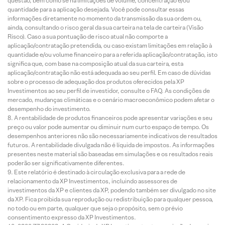
questão, bem como se há limitações de volume, concentração e/ou
quantidade para a aplicação desejada. Você pode consultar essas
informações diretamente no momento da transmissão da sua ordem ou,
ainda, consultando o risco geral da sua carteira na tela de carteira (Visão
Risco). Caso a sua pontuação de risco atual não comporte a
aplicação/contratação pretendida, ou caso existam limitações em relação à
quantidade e/ou volume financeiro para a referida aplicação/contratação, isto
significa que, com base na composição atual da sua carteira, esta
aplicação/contratação não está adequada ao seu perfil. Em caso de dúvidas
sobre o processo de adequação dos produtos oferecidos pela XP
Investimentos ao seu perfil de investidor, consulte o FAQ. As condições de
mercado, mudanças climáticas e o cenário macroeconômico podem afetar o
desempenho do investimento.
A rentabilidade de produtos financeiros pode apresentar variações e seu
preço ou valor pode aumentar ou diminuir num curto espaço de tempo. Os
desempenhos anteriores não são necessariamente indicativos de resultados
futuros. A rentabilidade divulgada não é líquida de impostos. As informações
presentes neste material são baseadas em simulações e os resultados reais
poderão ser significativamente diferentes.
Este relatório é destinado à circulação exclusiva para a rede de
relacionamento da XP Investimentos, incluindo assessores de
investimentos da XP e clientes da XP, podendo também ser divulgado no site
da XP. Fica proibida sua reprodução ou redistribuição para qualquer pessoa,
no todo ou em parte, qualquer que seja o propósito, sem o prévio
consentimento expresso da XP Investimentos.