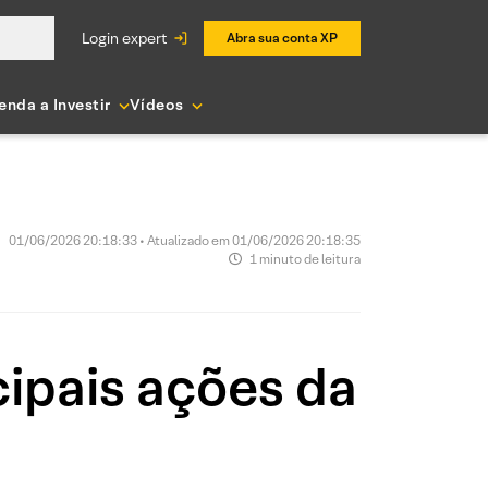
login expert
Abra sua conta XP
enda a Investir
Vídeos
01/06/2026 20:18:33 • Atualizado em 01/06/2026 20:18:35
1 minuto de leitura
ipais ações da