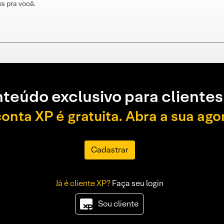
s pra você.
teúdo exclusivo para clientes
conta XP é gratuita. Abra a sua ago
Cadastrar
Já é cliente XP?
Faça seu login
Sou cliente