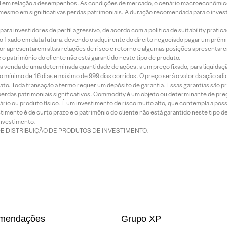
terial em relação a desempenhos. As condições de mercado, o cenário macroeconômi
mesmo em significativas perdas patrimoniais. A duração recomendada para o inves
ra investidores de perfil agressivo, de acordo com a política de suitability prat
 fixado em data futura, devendo o adquirente do direito negociado pagar um prê
or apresentarem altas relações de risco e retorno e algumas posições apresentarem 
o patrimônio do cliente não está garantido neste tipo de produto.
 venda de uma determinada quantidade de ações, a um preço fixado, para liquidaç
 mínimo de 16 dias e máximo de 999 dias corridos. O preço será o valor da ação ad
ato. Toda transação a termo requer um depósito de garantia. Essas garantias são 
rdas patrimoniais significativos. Commodity é um objeto ou determinante de preç
rio ou produto físico. É um investimento de risco muito alto, que contempla a possi
imento é de curto prazo e o patrimônio do cliente não está garantido neste tipo 
nvestimento.
DE DISTRIBUIÇÃO DE PRODUTOS DE INVESTIMENTO.
mendações
Grupo XP