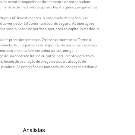
co, os eventos específicos da empresa e do setor podem
timento é de médio-longo prazo. Não há quaisquer garantias
icada pela XP Investimentos. No mercado de opções, são
mio ao vendedor tal como num acordo seguro. As operações
a possibilidade de perdas superiores ao capital investido. A
ão em prazo determinado. O prazo do contrato a Termo é
icionado de uma parcela correspondente aos juros – que são
prestadas em duas formas: cobertura ou margem.
o de um contrato futuro ou outro instrumento derivativo,
bilidade de oscilação de preço devido à utilização de
de produto. As condições de mercado, mudanças climáticas e
Analistas