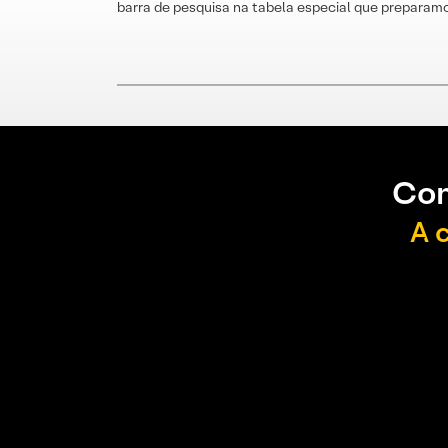
barra de pesquisa na tabela especial que preparamo
Con
A 