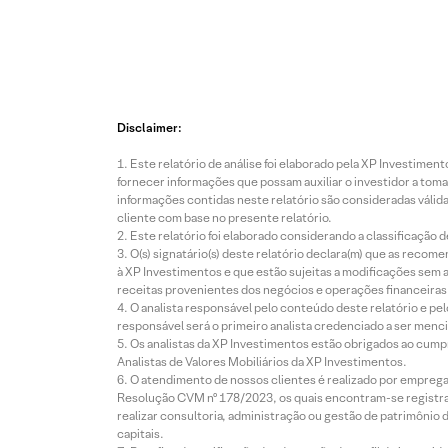
Disclaimer:
Este relatório de análise foi elaborado pela XP Investim
fornecer informações que possam auxiliar o investidor a toma
informações contidas neste relatório são consideradas válida
cliente com base no presente relatório.
Este relatório foi elaborado considerando a classificação d
O(s) signatário(s) deste relatório declara(m) que as reco
à XP Investimentos e que estão sujeitas a modificações sem 
receitas provenientes dos negócios e operações financeiras 
O analista responsável pelo conteúdo deste relatório e pe
responsável será o primeiro analista credenciado a ser menci
Os analistas da XP Investimentos estão obrigados ao cumpr
Analistas de Valores Mobiliários da XP Investimentos.
O atendimento de nossos clientes é realizado por empreg
Resolução CVM nº 178/2023, os quais encontram-se registrad
realizar consultoria, administração ou gestão de patrimônio 
capitais.