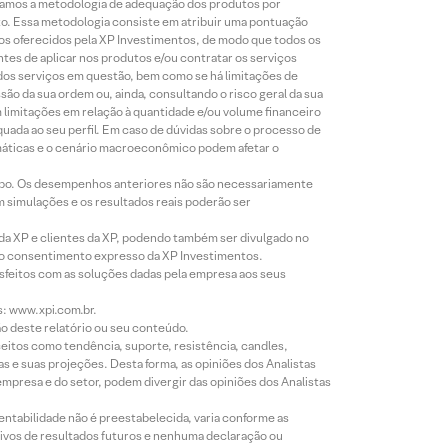
lizamos a metodologia de adequação dos produtos por
to. Essa metodologia consiste em atribuir uma pontuação
tos oferecidos pela XP Investimentos, de modo que todos os
ntes de aplicar nos produtos e/ou contratar os serviços
 dos serviços em questão, bem como se há limitações de
o da sua ordem ou, ainda, consultando o risco geral da sua
m limitações em relação à quantidade e/ou volume financeiro
equada ao seu perfil. Em caso de dúvidas sobre o processo de
imáticas e o cenário macroeconômico podem afetar o
empo. Os desempenhos anteriores não são necessariamente
m simulações e os resultados reais poderão ser
 da XP e clientes da XP, podendo também ser divulgado no
évio consentimento expresso da XP Investimentos.
isfeitos com as soluções dadas pela empresa aos seus
s: www.xpi.com.br.
ão deste relatório ou seu conteúdo.
eitos como tendência, suporte, resistência, candles,
s e suas projeções. Desta forma, as opiniões dos Analistas
presa e do setor, podem divergir das opiniões dos Analistas
entabilidade não é preestabelecida, varia conforme as
ivos de resultados futuros e nenhuma declaração ou