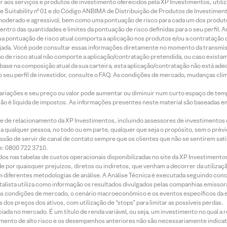
idor aos serviços e produtos de investimento oferecidos pela XP Investimentos, uti
 Suitability nº 01 e do Código ANBIMA de Distribuição de Produtos de Investimen
r, moderado e agressivo), bem como uma pontuação de risco para cada um dos produ
ntro das quantidades e limites da pontuação de risco definidas para o seu perfil. A
 sua pontuação de risco atual comporta a aplicação nos produtos e/ou a contratação
jada. Você pode consultar essas informações diretamente no momento da transmissã
ação de risco atual não comporte a aplicação/contratação pretendida, ou caso exista
m base na composição atual da sua carteira, esta aplicação/contratação não está ad
 seu perfil de investidor, consulte o FAQ. As condições de mercado, mudanças cl
 variações e seu preço ou valor pode aumentar ou diminuir num curto espaço de t
 não é líquida de impostos. As informações presentes neste material são baseadas e
rede de relacionamento da XP Investimentos, incluindo assessores de investimentos
ara qualquer pessoa, no todo ou em parte, qualquer que seja o propósito, sem o pr
ssão de servir de canal de contato sempre que os clientes que não se sentirem sat
e: 0800 722 3710.
dos nas tabelas de custos operacionais disponibilizadas no site da XP Investimento
 por quaisquer prejuízos, diretos ou indiretos, que venham a decorrer da utilizaç
 diferentes metodologias de análise. A Análise Técnica é executada seguindo conc
alista utiliza como informação os resultados divulgados pelas companhias emissora
 condições de mercado, o cenário macroeconômico e os eventos específicos da em
dos preços dos ativos, com utilização de “stops” para limitar as possíveis perdas.
ada no mercado. É um título de renda variável, ou seja, um investimento no qual a r
mento de alto risco e os desempenhos anteriores não são necessariamente indicat