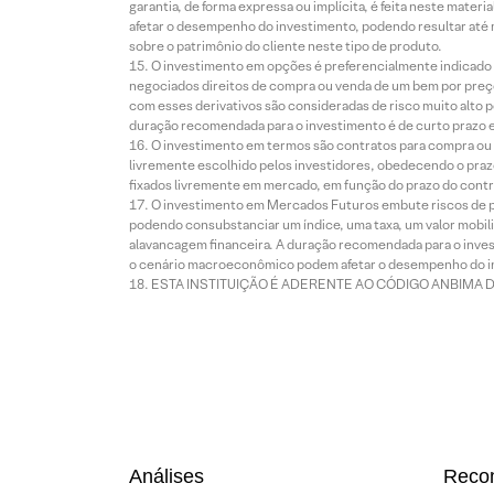
garantia, de forma expressa ou implícita, é feita neste ma
afetar o desempenho do investimento, podendo resultar até 
sobre o patrimônio do cliente neste tipo de produto.
O investimento em opções é preferencialmente indicado pa
negociados direitos de compra ou venda de um bem por preço
com esses derivativos são consideradas de risco muito alto p
duração recomendada para o investimento é de curto prazo e 
O investimento em termos são contratos para compra ou a
livremente escolhido pelos investidores, obedecendo o prazo
fixados livremente em mercado, em função do prazo do contr
O investimento em Mercados Futuros embute riscos de pe
podendo consubstanciar um índice, uma taxa, um valor mobiliá
alavancagem financeira. A duração recomendada para o invest
o cenário macroeconômico podem afetar o desempenho do i
ESTA INSTITUIÇÃO É ADERENTE AO CÓDIGO ANBIMA 
Análises
Reco