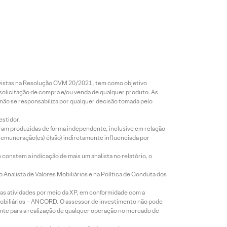
revistas na Resolução CVM 20/2021, tem como objetivo
 solicitação de compra e/ou venda de qualquer produto. As
 não se responsabiliza por qualquer decisão tomada pelo
estidor.
foram produzidas de forma independente, inclusive em relação
 remuneração(es) é(são) indiretamente influenciada por
constem a indicação de mais um analista no relatório, o
Analista de Valores Mobiliários e na Política de Conduta dos
s atividades por meio da XP, em conformidade com a
Mobiliários – ANCORD. O assessor de investimento não pode
iente para a realização de qualquer operação no mercado de