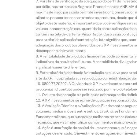
Para fins de verificação da adequação do perfil do invest
portfólio, nos termos das Regras e Procedimentos ANBIMA de
máxima de risco para cada perfil de investidor (conservado
clientes possam ter acesso a todos os produtos, desde que de
objeto deste material, é importante que você verifique se a
volume, concentração e/ou quantidade para a aplicação dese
carteira na tela de carteira (Visão Risco). Caso a sua pontu
para a referida aplicação/contratação, isto significa que, co
adequação dos produtos oferecidos pela XP Investimentos ao
desempenho do investimento.
A rentabilidade de produtos financeiros pode apresentar
indicativos de resultados futuros. A rentabilidade divulgada
significativamente diferentes.
Este relatório é destinado à circulação exclusiva para a 
site da XP. Fica proibida sua reprodução ou redistribuição p
0800 77 20202. A Ouvidoria da XP Investimentos tem a mi
problemas. O contato pode ser realizado por meio do telefon
O custo da operação e a política de cobrança estão defini
A XP Investimentos se exime de qualquer responsabilidade
A Avaliação Técnica e a Avaliação de Fundamentos seguem
volumes, médias móveis entre outros. Já a Análise Fundament
Fundamentalistas, que buscam os melhores retornos dadas as
Técnicos, que visam identificar os movimentos mais prováveis 
Ação é uma fração do capital de uma empresa que é negoci
cotações de mercado. O investimento em ações é um investi