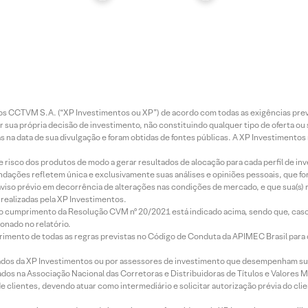
entos CCTVM S.A. (“XP Investimentos ou XP”) de acordo com todas as exigências p
r sua própria decisão de investimento, não constituindo qualquer tipo de oferta ou
s na data de sua divulgação e foram obtidas de fontes públicas. A XP Investimentos
e risco dos produtos de modo a gerar resultados de alocação para cada perfil de inv
mendações refletem única e exclusivamente suas análises e opiniões pessoais, que 
aviso prévio em decorrência de alterações nas condições de mercado, e que sua(s)
realizadas pela XP Investimentos.
lo cumprimento da Resolução CVM nº 20/2021 está indicado acima, sendo que, caso 
onado no relatório.
imento de todas as regras previstas no Código de Conduta da APIMEC Brasil para o 
ados da XP Investimentos ou por assessores de investimento que desempenham sua
os na Associação Nacional das Corretoras e Distribuidoras de Títulos e Valores 
de clientes, devendo atuar como intermediário e solicitar autorização prévia do cl