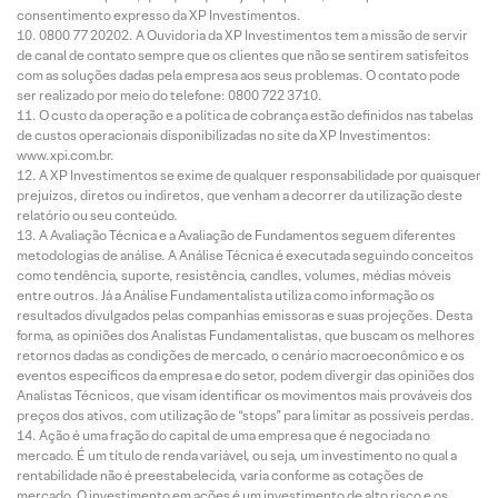
consentimento expresso da XP Investimentos.
0800 77 20202. A Ouvidoria da XP Investimentos tem a missão de servir
de canal de contato sempre que os clientes que não se sentirem satisfeitos
com as soluções dadas pela empresa aos seus problemas. O contato pode
ser realizado por meio do telefone: 0800 722 3710.
O custo da operação e a política de cobrança estão definidos nas tabelas
de custos operacionais disponibilizadas no site da XP Investimentos:
www.xpi.com.br.
A XP Investimentos se exime de qualquer responsabilidade por quaisquer
prejuízos, diretos ou indiretos, que venham a decorrer da utilização deste
relatório ou seu conteúdo.
A Avaliação Técnica e a Avaliação de Fundamentos seguem diferentes
metodologias de análise. A Análise Técnica é executada seguindo conceitos
como tendência, suporte, resistência, candles, volumes, médias móveis
entre outros. Já a Análise Fundamentalista utiliza como informação os
resultados divulgados pelas companhias emissoras e suas projeções. Desta
forma, as opiniões dos Analistas Fundamentalistas, que buscam os melhores
retornos dadas as condições de mercado, o cenário macroeconômico e os
eventos específicos da empresa e do setor, podem divergir das opiniões dos
Analistas Técnicos, que visam identificar os movimentos mais prováveis dos
preços dos ativos, com utilização de “stops” para limitar as possíveis perdas.
Ação é uma fração do capital de uma empresa que é negociada no
mercado. É um título de renda variável, ou seja, um investimento no qual a
rentabilidade não é preestabelecida, varia conforme as cotações de
mercado. O investimento em ações é um investimento de alto risco e os