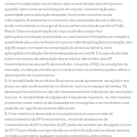
comporta a aplicação nos produtos e/ou a contratação dos serviços em
questão, bem como se há limitações de volume, concentração e/ou
quantidade para a aplicação desejada. Você pode consultar essas
informações diretamente no momento da transmissão da sua ordem ou,
ainda, consultando o risco geral da sua carteira na tela de carteira (Visão
Risco). Caso a sua pontuação de risco atual não comporte a
aplicação/contratação pretendida, ou caso existam limitações em relação à
quantidade e/ou volume financeiro para a referida aplicação/contratação, isto
significa que, com base na composição atual da sua carteira, esta
aplicação/contratação não está adequada ao seu perfil. Em caso de dúvidas
sobre o processo de adequação dos produtos oferecidos pela XP
Investimentos ao seu perfil de investidor, consulte o FAQ. As condições de
mercado, mudanças climáticas e o cenário macroeconômico podem afetar o
desempenho do investimento.
A rentabilidade de produtos financeiros pode apresentar variações e seu
preço ou valor pode aumentar ou diminuir num curto espaço de tempo. Os
desempenhos anteriores não são necessariamente indicativos de resultados
futuros. A rentabilidade divulgada não é líquida de impostos. As informações
presentes neste material são baseadas em simulações e os resultados reais
poderão ser significativamente diferentes.
Este relatório é destinado à circulação exclusiva para a rede de
relacionamento da XP Investimentos, incluindo assessores de
investimentos da XP e clientes da XP, podendo também ser divulgado no site
da XP. Fica proibida sua reprodução ou redistribuição para qualquer pessoa,
no todo ou em parte, qualquer que seja o propósito, sem o prévio