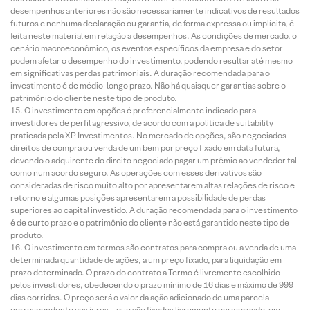
desempenhos anteriores não são necessariamente indicativos de resultados
futuros e nenhuma declaração ou garantia, de forma expressa ou implícita, é
feita neste material em relação a desempenhos. As condições de mercado, o
cenário macroeconômico, os eventos específicos da empresa e do setor
podem afetar o desempenho do investimento, podendo resultar até mesmo
em significativas perdas patrimoniais. A duração recomendada para o
investimento é de médio-longo prazo. Não há quaisquer garantias sobre o
patrimônio do cliente neste tipo de produto.
O investimento em opções é preferencialmente indicado para
investidores de perfil agressivo, de acordo com a política de suitability
praticada pela XP Investimentos. No mercado de opções, são negociados
direitos de compra ou venda de um bem por preço fixado em data futura,
devendo o adquirente do direito negociado pagar um prêmio ao vendedor tal
como num acordo seguro. As operações com esses derivativos são
consideradas de risco muito alto por apresentarem altas relações de risco e
retorno e algumas posições apresentarem a possibilidade de perdas
superiores ao capital investido. A duração recomendada para o investimento
é de curto prazo e o patrimônio do cliente não está garantido neste tipo de
produto.
O investimento em termos são contratos para compra ou a venda de uma
determinada quantidade de ações, a um preço fixado, para liquidação em
prazo determinado. O prazo do contrato a Termo é livremente escolhido
pelos investidores, obedecendo o prazo mínimo de 16 dias e máximo de 999
dias corridos. O preço será o valor da ação adicionado de uma parcela
correspondente aos juros – que são fixados livremente em mercado, em