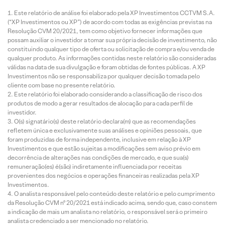
Este relatório de análise foi elaborado pela XP Investimentos CCTVM S.A.
(“XP Investimentos ou XP”) de acordo com todas as exigências previstas na
Resolução CVM 20/2021, tem como objetivo fornecer informações que
possam auxiliar o investidor a tomar sua própria decisão de investimento, não
constituindo qualquer tipo de oferta ou solicitação de compra e/ou venda de
qualquer produto. As informações contidas neste relatório são consideradas
válidas na data de sua divulgação e foram obtidas de fontes públicas. A XP
Investimentos não se responsabiliza por qualquer decisão tomada pelo
cliente com base no presente relatório.
Este relatório foi elaborado considerando a classificação de risco dos
produtos de modo a gerar resultados de alocação para cada perfil de
investidor.
O(s) signatário(s) deste relatório declara(m) que as recomendações
refletem única e exclusivamente suas análises e opiniões pessoais, que
foram produzidas de forma independente, inclusive em relação à XP
Investimentos e que estão sujeitas a modificações sem aviso prévio em
decorrência de alterações nas condições de mercado, e que sua(s)
remuneração(es) é(são) indiretamente influenciada por receitas
provenientes dos negócios e operações financeiras realizadas pela XP
Investimentos.
O analista responsável pelo conteúdo deste relatório e pelo cumprimento
da Resolução CVM nº 20/2021 está indicado acima, sendo que, caso constem
a indicação de mais um analista no relatório, o responsável será o primeiro
analista credenciado a ser mencionado no relatório.