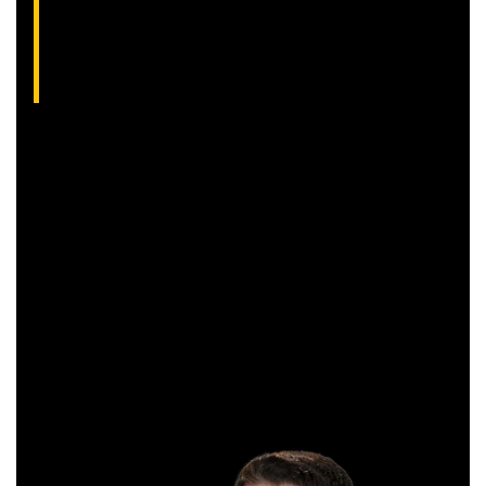
Aliakyn Pereira, analista técnico da XP (CNPI-
T EM-1397
)
Com grande experiência de mercado, Aliakyn Pereira de Sá é
professor desde 2008 e amante das operações de Day
Trade.
Sócio e analista da XP Investimentos, recomenda
operações diárias em salas ao vivo durante o pregão. É
formado em Gestão Financeira e, antes de começar a
operar, trabalhou em instituições bancárias.