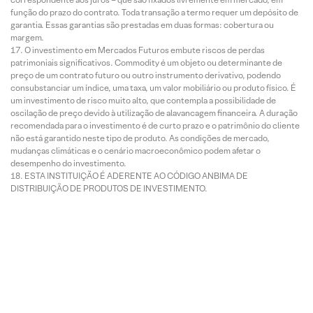
função do prazo do contrato. Toda transação a termo requer um depósito de
garantia. Essas garantias são prestadas em duas formas: cobertura ou
margem.
O investimento em Mercados Futuros embute riscos de perdas
patrimoniais significativos. Commodity é um objeto ou determinante de
preço de um contrato futuro ou outro instrumento derivativo, podendo
consubstanciar um índice, uma taxa, um valor mobiliário ou produto físico. É
um investimento de risco muito alto, que contempla a possibilidade de
oscilação de preço devido à utilização de alavancagem financeira. A duração
recomendada para o investimento é de curto prazo e o patrimônio do cliente
não está garantido neste tipo de produto. As condições de mercado,
mudanças climáticas e o cenário macroeconômico podem afetar o
desempenho do investimento.
ESTA INSTITUIÇÃO É ADERENTE AO CÓDIGO ANBIMA DE
DISTRIBUIÇÃO DE PRODUTOS DE INVESTIMENTO.