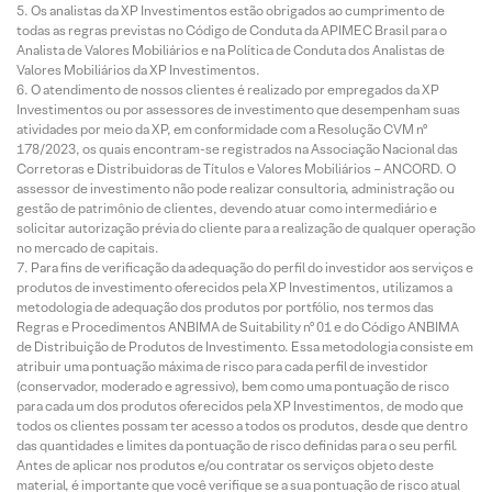
Os analistas da XP Investimentos estão obrigados ao cumprimento de
todas as regras previstas no Código de Conduta da APIMEC Brasil para o
Analista de Valores Mobiliários e na Política de Conduta dos Analistas de
Valores Mobiliários da XP Investimentos.
O atendimento de nossos clientes é realizado por empregados da XP
Investimentos ou por assessores de investimento que desempenham suas
atividades por meio da XP, em conformidade com a Resolução CVM nº
178/2023, os quais encontram-se registrados na Associação Nacional das
Corretoras e Distribuidoras de Títulos e Valores Mobiliários – ANCORD. O
assessor de investimento não pode realizar consultoria, administração ou
gestão de patrimônio de clientes, devendo atuar como intermediário e
solicitar autorização prévia do cliente para a realização de qualquer operação
no mercado de capitais.
Para fins de verificação da adequação do perfil do investidor aos serviços e
produtos de investimento oferecidos pela XP Investimentos, utilizamos a
metodologia de adequação dos produtos por portfólio, nos termos das
Regras e Procedimentos ANBIMA de Suitability nº 01 e do Código ANBIMA
de Distribuição de Produtos de Investimento. Essa metodologia consiste em
atribuir uma pontuação máxima de risco para cada perfil de investidor
(conservador, moderado e agressivo), bem como uma pontuação de risco
para cada um dos produtos oferecidos pela XP Investimentos, de modo que
todos os clientes possam ter acesso a todos os produtos, desde que dentro
das quantidades e limites da pontuação de risco definidas para o seu perfil.
Antes de aplicar nos produtos e/ou contratar os serviços objeto deste
material, é importante que você verifique se a sua pontuação de risco atual