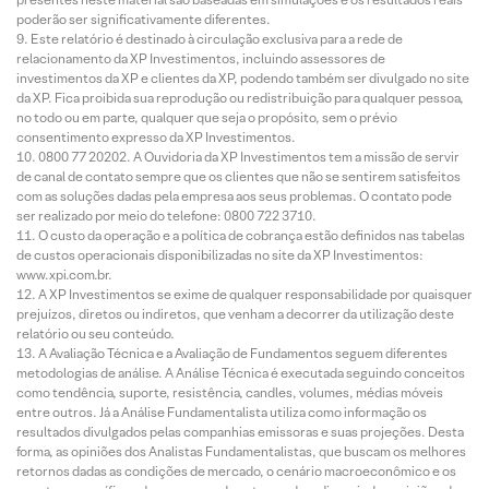
poderão ser significativamente diferentes.
Este relatório é destinado à circulação exclusiva para a rede de
relacionamento da XP Investimentos, incluindo assessores de
investimentos da XP e clientes da XP, podendo também ser divulgado no site
da XP. Fica proibida sua reprodução ou redistribuição para qualquer pessoa,
no todo ou em parte, qualquer que seja o propósito, sem o prévio
consentimento expresso da XP Investimentos.
0800 77 20202. A Ouvidoria da XP Investimentos tem a missão de servir
de canal de contato sempre que os clientes que não se sentirem satisfeitos
com as soluções dadas pela empresa aos seus problemas. O contato pode
ser realizado por meio do telefone: 0800 722 3710.
O custo da operação e a política de cobrança estão definidos nas tabelas
de custos operacionais disponibilizadas no site da XP Investimentos:
www.xpi.com.br.
A XP Investimentos se exime de qualquer responsabilidade por quaisquer
prejuízos, diretos ou indiretos, que venham a decorrer da utilização deste
relatório ou seu conteúdo.
A Avaliação Técnica e a Avaliação de Fundamentos seguem diferentes
metodologias de análise. A Análise Técnica é executada seguindo conceitos
como tendência, suporte, resistência, candles, volumes, médias móveis
entre outros. Já a Análise Fundamentalista utiliza como informação os
resultados divulgados pelas companhias emissoras e suas projeções. Desta
forma, as opiniões dos Analistas Fundamentalistas, que buscam os melhores
retornos dadas as condições de mercado, o cenário macroeconômico e os