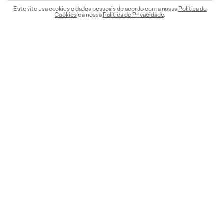
Este site usa cookies e dados pessoais de acordo com a nossa
Política de
Cookies
e a nossa
Política de Privacidade
.