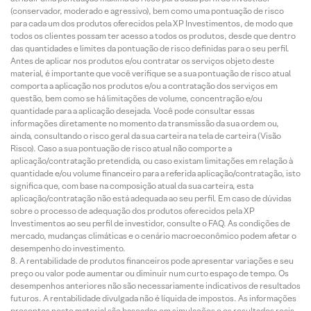
(conservador, moderado e agressivo), bem como uma pontuação de risco
para cada um dos produtos oferecidos pela XP Investimentos, de modo que
todos os clientes possam ter acesso a todos os produtos, desde que dentro
das quantidades e limites da pontuação de risco definidas para o seu perfil.
Antes de aplicar nos produtos e/ou contratar os serviços objeto deste
material, é importante que você verifique se a sua pontuação de risco atual
comporta a aplicação nos produtos e/ou a contratação dos serviços em
questão, bem como se há limitações de volume, concentração e/ou
quantidade para a aplicação desejada. Você pode consultar essas
informações diretamente no momento da transmissão da sua ordem ou,
ainda, consultando o risco geral da sua carteira na tela de carteira (Visão
Risco). Caso a sua pontuação de risco atual não comporte a
aplicação/contratação pretendida, ou caso existam limitações em relação à
quantidade e/ou volume financeiro para a referida aplicação/contratação, isto
significa que, com base na composição atual da sua carteira, esta
aplicação/contratação não está adequada ao seu perfil. Em caso de dúvidas
sobre o processo de adequação dos produtos oferecidos pela XP
Investimentos ao seu perfil de investidor, consulte o FAQ. As condições de
mercado, mudanças climáticas e o cenário macroeconômico podem afetar o
desempenho do investimento.
A rentabilidade de produtos financeiros pode apresentar variações e seu
preço ou valor pode aumentar ou diminuir num curto espaço de tempo. Os
desempenhos anteriores não são necessariamente indicativos de resultados
futuros. A rentabilidade divulgada não é líquida de impostos. As informações
presentes neste material são baseadas em simulações e os resultados reais