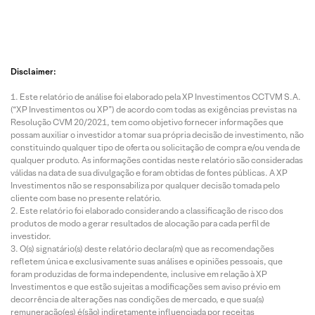
6 Ago
6 Ago
6 Ago
6 Ago
2026 • 1
2026 • 1
2026 • 1
2026 • 1
min de
min de
min de
min de
leitura
leitura
leitura
leitura
Disclaimer:
Cardáp
Análise
Tendên
DAY
Este relatório de análise foi elaborado pela XP Investimentos CCTVM S.A.
io do
Técnic
cias
TRAD
(“XP Investimentos ou XP”) de acordo com todas as exigências previstas na
Giba 07
a Arena
07/08/2
06/08/
Resolução CVM 20/2021, tem como objetivo fornecer informações que
de
para 07
026 |
026 |
possam auxiliar o investidor a tomar sua própria decisão de investimento, não
agosto
de
das
Abertu
constituindo qualquer tipo de oferta ou solicitação de compra e/ou venda de
de
agosto
princip
a de
qualquer produto. As informações contidas neste relatório são consideradas
válidas na data de sua divulgação e foram obtidas de fontes públicas. A XP
2026
de
ais
merca
Investimentos não se responsabiliza por qualquer decisão tomada pelo
2026
ações
o e
cliente com base no presente relatório.
da
minic
Este relatório foi elaborado considerando a classificação de risco dos
Bolsa
tratos
produtos de modo a gerar resultados de alocação para cada perfil de
investidor.
O(s) signatário(s) deste relatório declara(m) que as recomendações
refletem única e exclusivamente suas análises e opiniões pessoais, que
foram produzidas de forma independente, inclusive em relação à XP
Investimentos e que estão sujeitas a modificações sem aviso prévio em
decorrência de alterações nas condições de mercado, e que sua(s)
remuneração(es) é(são) indiretamente influenciada por receitas