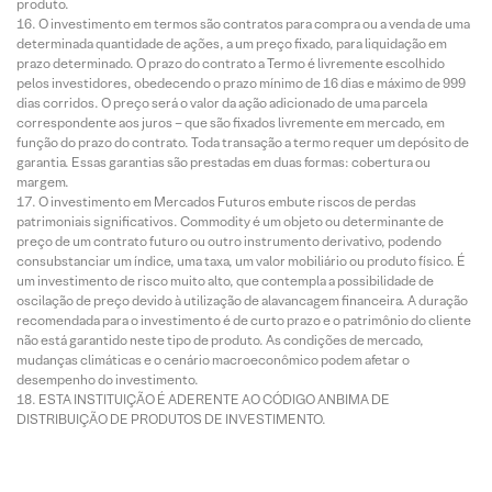
produto.
O investimento em termos são contratos para compra ou a venda de uma
determinada quantidade de ações, a um preço fixado, para liquidação em
prazo determinado. O prazo do contrato a Termo é livremente escolhido
pelos investidores, obedecendo o prazo mínimo de 16 dias e máximo de 999
dias corridos. O preço será o valor da ação adicionado de uma parcela
correspondente aos juros – que são fixados livremente em mercado, em
função do prazo do contrato. Toda transação a termo requer um depósito de
garantia. Essas garantias são prestadas em duas formas: cobertura ou
margem.
O investimento em Mercados Futuros embute riscos de perdas
patrimoniais significativos. Commodity é um objeto ou determinante de
preço de um contrato futuro ou outro instrumento derivativo, podendo
consubstanciar um índice, uma taxa, um valor mobiliário ou produto físico. É
um investimento de risco muito alto, que contempla a possibilidade de
oscilação de preço devido à utilização de alavancagem financeira. A duração
recomendada para o investimento é de curto prazo e o patrimônio do cliente
não está garantido neste tipo de produto. As condições de mercado,
mudanças climáticas e o cenário macroeconômico podem afetar o
desempenho do investimento.
ESTA INSTITUIÇÃO É ADERENTE AO CÓDIGO ANBIMA DE
DISTRIBUIÇÃO DE PRODUTOS DE INVESTIMENTO.