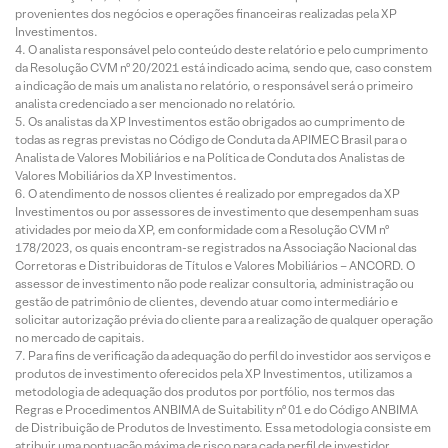
provenientes dos negócios e operações financeiras realizadas pela XP
Investimentos.
O analista responsável pelo conteúdo deste relatório e pelo cumprimento
da Resolução CVM nº 20/2021 está indicado acima, sendo que, caso constem
a indicação de mais um analista no relatório, o responsável será o primeiro
analista credenciado a ser mencionado no relatório.
Os analistas da XP Investimentos estão obrigados ao cumprimento de
todas as regras previstas no Código de Conduta da APIMEC Brasil para o
Analista de Valores Mobiliários e na Política de Conduta dos Analistas de
Valores Mobiliários da XP Investimentos.
O atendimento de nossos clientes é realizado por empregados da XP
Investimentos ou por assessores de investimento que desempenham suas
atividades por meio da XP, em conformidade com a Resolução CVM nº
178/2023, os quais encontram-se registrados na Associação Nacional das
Corretoras e Distribuidoras de Títulos e Valores Mobiliários – ANCORD. O
assessor de investimento não pode realizar consultoria, administração ou
gestão de patrimônio de clientes, devendo atuar como intermediário e
solicitar autorização prévia do cliente para a realização de qualquer operação
no mercado de capitais.
Para fins de verificação da adequação do perfil do investidor aos serviços e
produtos de investimento oferecidos pela XP Investimentos, utilizamos a
metodologia de adequação dos produtos por portfólio, nos termos das
Regras e Procedimentos ANBIMA de Suitability nº 01 e do Código ANBIMA
de Distribuição de Produtos de Investimento. Essa metodologia consiste em
atribuir uma pontuação máxima de risco para cada perfil de investidor