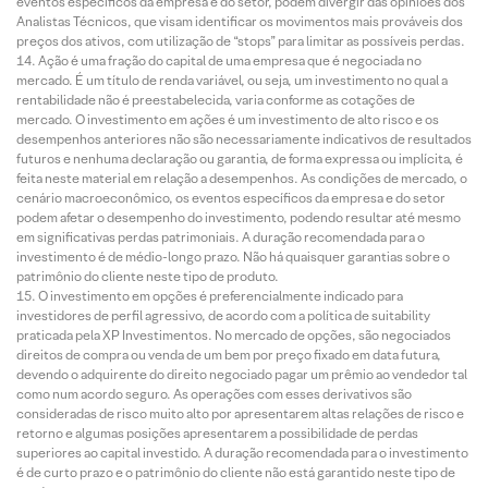
eventos específicos da empresa e do setor, podem divergir das opiniões dos
Analistas Técnicos, que visam identificar os movimentos mais prováveis dos
preços dos ativos, com utilização de “stops” para limitar as possíveis perdas.
Ação é uma fração do capital de uma empresa que é negociada no
mercado. É um título de renda variável, ou seja, um investimento no qual a
rentabilidade não é preestabelecida, varia conforme as cotações de
mercado. O investimento em ações é um investimento de alto risco e os
desempenhos anteriores não são necessariamente indicativos de resultados
futuros e nenhuma declaração ou garantia, de forma expressa ou implícita, é
feita neste material em relação a desempenhos. As condições de mercado, o
cenário macroeconômico, os eventos específicos da empresa e do setor
podem afetar o desempenho do investimento, podendo resultar até mesmo
em significativas perdas patrimoniais. A duração recomendada para o
investimento é de médio-longo prazo. Não há quaisquer garantias sobre o
patrimônio do cliente neste tipo de produto.
O investimento em opções é preferencialmente indicado para
investidores de perfil agressivo, de acordo com a política de suitability
praticada pela XP Investimentos. No mercado de opções, são negociados
direitos de compra ou venda de um bem por preço fixado em data futura,
devendo o adquirente do direito negociado pagar um prêmio ao vendedor tal
como num acordo seguro. As operações com esses derivativos são
consideradas de risco muito alto por apresentarem altas relações de risco e
retorno e algumas posições apresentarem a possibilidade de perdas
superiores ao capital investido. A duração recomendada para o investimento
é de curto prazo e o patrimônio do cliente não está garantido neste tipo de