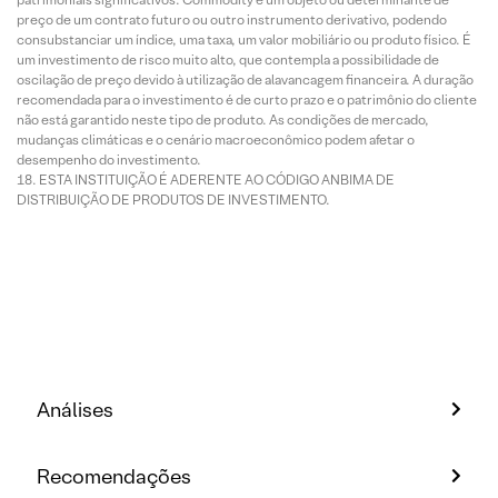
preço de um contrato futuro ou outro instrumento derivativo, podendo
consubstanciar um índice, uma taxa, um valor mobiliário ou produto físico. É
um investimento de risco muito alto, que contempla a possibilidade de
oscilação de preço devido à utilização de alavancagem financeira. A duração
recomendada para o investimento é de curto prazo e o patrimônio do cliente
não está garantido neste tipo de produto. As condições de mercado,
mudanças climáticas e o cenário macroeconômico podem afetar o
desempenho do investimento.
ESTA INSTITUIÇÃO É ADERENTE AO CÓDIGO ANBIMA DE
DISTRIBUIÇÃO DE PRODUTOS DE INVESTIMENTO.
Análises
Recomendações