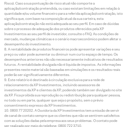
Risco). Caso a sua pontuação de risco atual não comporte a
aplicação/contratação pretendida, ou caso existam limitações em relação à
quantidade e/ou volume financeiro para a referida aplicação/contratação, isto
significa que, com base na composição atual da sua carteira, esta
aplicação/contratação não está adequada ao seu perfil. Em caso de dúvidas
sobre o processo de adequação dos produtos oferecidos pela XP
Investimentos ao seu perfil de investidor, consulte o FAQ. As condições de
mercado, mudanças climáticas e o cenário macroeconômico podem afetar o
desempenho do investimento.
A rentabilidade de produtos financeiros pode apresentar variações e seu
preço ou valor pode aumentar ou diminuir num curto espaço de tempo. Os
desempenhos anteriores não são necessariamente indicativos de resultados
futuros. A rentabilidade divulgada não é líquida de impostos. As informações
presentes neste material são baseadas em simulações e os resultados reais
poderão ser significativamente diferentes.
Este relatório é destinado à circulação exclusiva para a rede de
relacionamento da XP Investimentos, incluindo assessores de
investimentos da XP e clientes da XP, podendo também ser divulgado no site
da XP. Fica proibida sua reprodução ou redistribuição para qualquer pessoa,
no todo ou em parte, qualquer que seja o propósito, sem o prévio
consentimento expresso da XP Investimentos.
0800 77 20202. A Ouvidoria da XP Investimentos tem a missão de servir
de canal de contato sempre que os clientes que não se sentirem satisfeitos
com as soluções dadas pela empresa aos seus problemas. O contato pode
ser realizado por meio do telefone: 0800 722 3710.