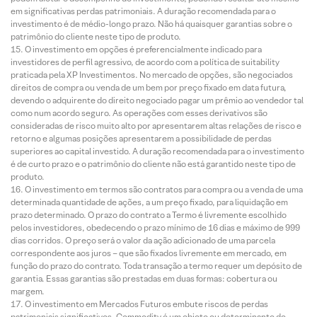
em significativas perdas patrimoniais. A duração recomendada para o
investimento é de médio-longo prazo. Não há quaisquer garantias sobre o
patrimônio do cliente neste tipo de produto.
O investimento em opções é preferencialmente indicado para
investidores de perfil agressivo, de acordo com a política de suitability
praticada pela XP Investimentos. No mercado de opções, são negociados
direitos de compra ou venda de um bem por preço fixado em data futura,
devendo o adquirente do direito negociado pagar um prêmio ao vendedor tal
como num acordo seguro. As operações com esses derivativos são
consideradas de risco muito alto por apresentarem altas relações de risco e
retorno e algumas posições apresentarem a possibilidade de perdas
superiores ao capital investido. A duração recomendada para o investimento
é de curto prazo e o patrimônio do cliente não está garantido neste tipo de
produto.
O investimento em termos são contratos para compra ou a venda de uma
determinada quantidade de ações, a um preço fixado, para liquidação em
prazo determinado. O prazo do contrato a Termo é livremente escolhido
pelos investidores, obedecendo o prazo mínimo de 16 dias e máximo de 999
dias corridos. O preço será o valor da ação adicionado de uma parcela
correspondente aos juros – que são fixados livremente em mercado, em
função do prazo do contrato. Toda transação a termo requer um depósito de
garantia. Essas garantias são prestadas em duas formas: cobertura ou
margem.
O investimento em Mercados Futuros embute riscos de perdas
patrimoniais significativos. Commodity é um objeto ou determinante de