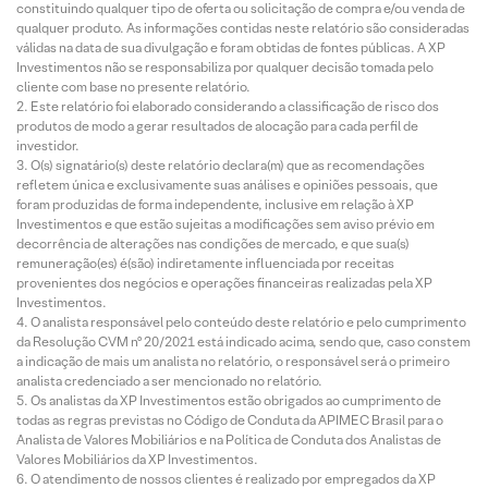
constituindo qualquer tipo de oferta ou solicitação de compra e/ou venda de
qualquer produto. As informações contidas neste relatório são consideradas
válidas na data de sua divulgação e foram obtidas de fontes públicas. A XP
Investimentos não se responsabiliza por qualquer decisão tomada pelo
cliente com base no presente relatório.
Este relatório foi elaborado considerando a classificação de risco dos
produtos de modo a gerar resultados de alocação para cada perfil de
investidor.
O(s) signatário(s) deste relatório declara(m) que as recomendações
refletem única e exclusivamente suas análises e opiniões pessoais, que
foram produzidas de forma independente, inclusive em relação à XP
Investimentos e que estão sujeitas a modificações sem aviso prévio em
decorrência de alterações nas condições de mercado, e que sua(s)
remuneração(es) é(são) indiretamente influenciada por receitas
provenientes dos negócios e operações financeiras realizadas pela XP
Investimentos.
O analista responsável pelo conteúdo deste relatório e pelo cumprimento
da Resolução CVM nº 20/2021 está indicado acima, sendo que, caso constem
a indicação de mais um analista no relatório, o responsável será o primeiro
analista credenciado a ser mencionado no relatório.
Os analistas da XP Investimentos estão obrigados ao cumprimento de
todas as regras previstas no Código de Conduta da APIMEC Brasil para o
Analista de Valores Mobiliários e na Política de Conduta dos Analistas de
Valores Mobiliários da XP Investimentos.
O atendimento de nossos clientes é realizado por empregados da XP