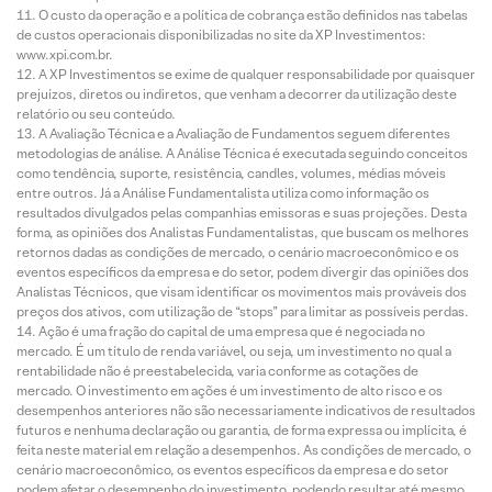
O custo da operação e a política de cobrança estão definidos nas tabelas
de custos operacionais disponibilizadas no site da XP Investimentos:
www.xpi.com.br.
A XP Investimentos se exime de qualquer responsabilidade por quaisquer
prejuízos, diretos ou indiretos, que venham a decorrer da utilização deste
relatório ou seu conteúdo.
A Avaliação Técnica e a Avaliação de Fundamentos seguem diferentes
metodologias de análise. A Análise Técnica é executada seguindo conceitos
como tendência, suporte, resistência, candles, volumes, médias móveis
entre outros. Já a Análise Fundamentalista utiliza como informação os
resultados divulgados pelas companhias emissoras e suas projeções. Desta
forma, as opiniões dos Analistas Fundamentalistas, que buscam os melhores
retornos dadas as condições de mercado, o cenário macroeconômico e os
eventos específicos da empresa e do setor, podem divergir das opiniões dos
Analistas Técnicos, que visam identificar os movimentos mais prováveis dos
preços dos ativos, com utilização de “stops” para limitar as possíveis perdas.
Ação é uma fração do capital de uma empresa que é negociada no
mercado. É um título de renda variável, ou seja, um investimento no qual a
rentabilidade não é preestabelecida, varia conforme as cotações de
mercado. O investimento em ações é um investimento de alto risco e os
desempenhos anteriores não são necessariamente indicativos de resultados
futuros e nenhuma declaração ou garantia, de forma expressa ou implícita, é
feita neste material em relação a desempenhos. As condições de mercado, o
cenário macroeconômico, os eventos específicos da empresa e do setor
podem afetar o desempenho do investimento, podendo resultar até mesmo