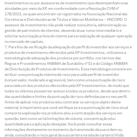
Investimentos ou por assessores de investimento que desempenham suas
atividades por meio da XP, em conformidade com a Resolução CVM nº
178/2023, os quais encontram-se registrados na Associação Nacional das
Corretoras e Distribuidoras de Títulos e Valores Mobiliários – ANCORD. O
assessor de investimento não pode realizar consultoria, administração ou
gestão de patrimônio de clientes, devendo atuar como intermediário e
solicitar autorização prévia do cliente para a realização de qualquer operação
no mercado de capitais.
Para fins de verificação da adequação do perfil do investidor aos serviços e
produtos de investimento oferecidos pela XP Investimentos, utilizamos a
metodologia de adequação dos produtos por portfólio, nos termos das
Regras e Procedimentos ANBIMA de Suitability nº 01 e do Código ANBIMA
de Distribuição de Produtos de Investimento. Essa metodologia consiste em
atribuir uma pontuação máxima de risco para cada perfil de investidor
(conservador, moderado e agressivo), bem como uma pontuação de risco
para cada um dos produtos oferecidos pela XP Investimentos, de modo que
todos os clientes possam ter acesso a todos os produtos, desde que dentro
das quantidades e limites da pontuação de risco definidas para o seu perfil.
Antes de aplicar nos produtos e/ou contratar os serviços objeto deste
material, é importante que você verifique se a sua pontuação de risco atual
comporta a aplicação nos produtos e/ou a contratação dos serviços em
questão, bem como se há limitações de volume, concentração e/ou
quantidade para a aplicação desejada. Você pode consultar essas
informações diretamente no momento da transmissão da sua ordem ou,
ainda, consultando o risco geral da sua carteira na tela de carteira (Visão