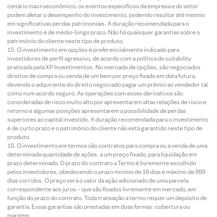
cenário macroeconômico, os eventos específicos da empresa e do setor
podem afetar o desempenho do investimento, podendo resultar até mesmo
em significativas perdas patrimoniais. A duração recomendada para o
investimento é de médio-longo prazo. Não há quaisquer garantias sobre o
patrimônio do cliente neste tipo de produto.
O investimento em opções é preferencialmente indicado para
investidores de perfil agressivo, de acordo com a política de suitability
praticada pela XP Investimentos. No mercado de opções, são negociados
direitos de compra ou venda de um bem por preço fixado em data futura,
devendo o adquirente do direito negociado pagar um prêmio ao vendedor tal
como num acordo seguro. As operações com esses derivativos são
consideradas de risco muito alto por apresentarem altas relações de risco e
retorno e algumas posições apresentarem a possibilidade de perdas
superiores ao capital investido. A duração recomendada para o investimento
é de curto prazo e o patrimônio do cliente não está garantido neste tipo de
produto.
O investimento em termos são contratos para compra ou a venda de uma
determinada quantidade de ações, a um preço fixado, para liquidação em
prazo determinado. O prazo do contrato a Termo é livremente escolhido
pelos investidores, obedecendo o prazo mínimo de 16 dias e máximo de 999
dias corridos. O preço será o valor da ação adicionado de uma parcela
correspondente aos juros – que são fixados livremente em mercado, em
função do prazo do contrato. Toda transação a termo requer um depósito de
garantia. Essas garantias são prestadas em duas formas: cobertura ou
margem.