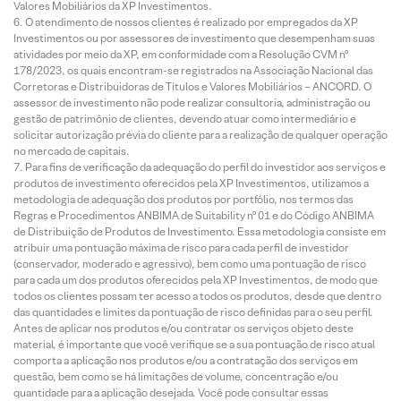
Valores Mobiliários da XP Investimentos.
O atendimento de nossos clientes é realizado por empregados da XP
Investimentos ou por assessores de investimento que desempenham suas
atividades por meio da XP, em conformidade com a Resolução CVM nº
178/2023, os quais encontram-se registrados na Associação Nacional das
Corretoras e Distribuidoras de Títulos e Valores Mobiliários – ANCORD. O
assessor de investimento não pode realizar consultoria, administração ou
gestão de patrimônio de clientes, devendo atuar como intermediário e
solicitar autorização prévia do cliente para a realização de qualquer operação
no mercado de capitais.
Para fins de verificação da adequação do perfil do investidor aos serviços e
produtos de investimento oferecidos pela XP Investimentos, utilizamos a
metodologia de adequação dos produtos por portfólio, nos termos das
Regras e Procedimentos ANBIMA de Suitability nº 01 e do Código ANBIMA
de Distribuição de Produtos de Investimento. Essa metodologia consiste em
atribuir uma pontuação máxima de risco para cada perfil de investidor
(conservador, moderado e agressivo), bem como uma pontuação de risco
para cada um dos produtos oferecidos pela XP Investimentos, de modo que
todos os clientes possam ter acesso a todos os produtos, desde que dentro
das quantidades e limites da pontuação de risco definidas para o seu perfil.
Antes de aplicar nos produtos e/ou contratar os serviços objeto deste
material, é importante que você verifique se a sua pontuação de risco atual
comporta a aplicação nos produtos e/ou a contratação dos serviços em
questão, bem como se há limitações de volume, concentração e/ou
quantidade para a aplicação desejada. Você pode consultar essas