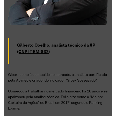
Gilberto Coelho, analista técnico da XP
(CNPI-T EM-832
)
Gibex, como é conhecido no mercado, é analista certificado
pela Apimec e criador do indicador “Gibex Sossegado”.
Começou a trabalhar no mercado financeiro há 26 anos e se
apaixonou pela análise técnica. Foi eleito como a “Melhor
Carteira de Ações” do Brasil em 2017, segundo o Ranking
Exame.