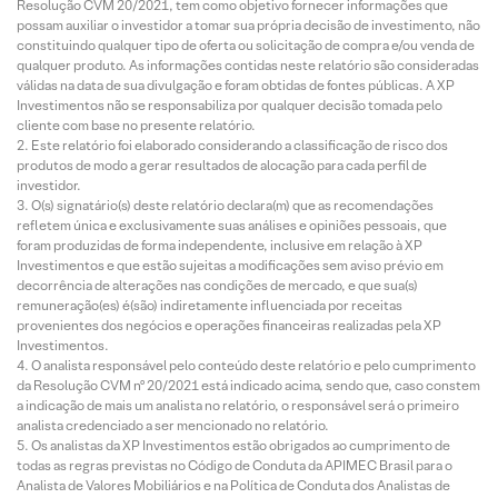
Resolução CVM 20/2021, tem como objetivo fornecer informações que
possam auxiliar o investidor a tomar sua própria decisão de investimento, não
constituindo qualquer tipo de oferta ou solicitação de compra e/ou venda de
qualquer produto. As informações contidas neste relatório são consideradas
válidas na data de sua divulgação e foram obtidas de fontes públicas. A XP
Investimentos não se responsabiliza por qualquer decisão tomada pelo
cliente com base no presente relatório.
Este relatório foi elaborado considerando a classificação de risco dos
produtos de modo a gerar resultados de alocação para cada perfil de
investidor.
O(s) signatário(s) deste relatório declara(m) que as recomendações
refletem única e exclusivamente suas análises e opiniões pessoais, que
foram produzidas de forma independente, inclusive em relação à XP
Investimentos e que estão sujeitas a modificações sem aviso prévio em
decorrência de alterações nas condições de mercado, e que sua(s)
remuneração(es) é(são) indiretamente influenciada por receitas
provenientes dos negócios e operações financeiras realizadas pela XP
Investimentos.
O analista responsável pelo conteúdo deste relatório e pelo cumprimento
da Resolução CVM nº 20/2021 está indicado acima, sendo que, caso constem
a indicação de mais um analista no relatório, o responsável será o primeiro
analista credenciado a ser mencionado no relatório.
Os analistas da XP Investimentos estão obrigados ao cumprimento de
todas as regras previstas no Código de Conduta da APIMEC Brasil para o
Analista de Valores Mobiliários e na Política de Conduta dos Analistas de