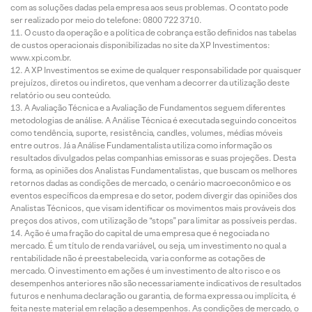
com as soluções dadas pela empresa aos seus problemas. O contato pode
ser realizado por meio do telefone: 0800 722 3710.
O custo da operação e a política de cobrança estão definidos nas tabelas
de custos operacionais disponibilizadas no site da XP Investimentos:
www.xpi.com.br.
A XP Investimentos se exime de qualquer responsabilidade por quaisquer
prejuízos, diretos ou indiretos, que venham a decorrer da utilização deste
relatório ou seu conteúdo.
A Avaliação Técnica e a Avaliação de Fundamentos seguem diferentes
metodologias de análise. A Análise Técnica é executada seguindo conceitos
como tendência, suporte, resistência, candles, volumes, médias móveis
entre outros. Já a Análise Fundamentalista utiliza como informação os
resultados divulgados pelas companhias emissoras e suas projeções. Desta
forma, as opiniões dos Analistas Fundamentalistas, que buscam os melhores
retornos dadas as condições de mercado, o cenário macroeconômico e os
eventos específicos da empresa e do setor, podem divergir das opiniões dos
Analistas Técnicos, que visam identificar os movimentos mais prováveis dos
preços dos ativos, com utilização de “stops” para limitar as possíveis perdas.
Ação é uma fração do capital de uma empresa que é negociada no
mercado. É um título de renda variável, ou seja, um investimento no qual a
rentabilidade não é preestabelecida, varia conforme as cotações de
mercado. O investimento em ações é um investimento de alto risco e os
desempenhos anteriores não são necessariamente indicativos de resultados
futuros e nenhuma declaração ou garantia, de forma expressa ou implícita, é
feita neste material em relação a desempenhos. As condições de mercado, o