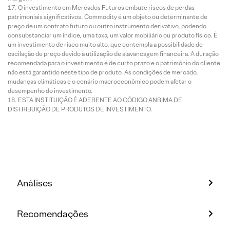
O investimento em Mercados Futuros embute riscos de perdas
patrimoniais significativos. Commodity é um objeto ou determinante de
preço de um contrato futuro ou outro instrumento derivativo, podendo
consubstanciar um índice, uma taxa, um valor mobiliário ou produto físico. É
um investimento de risco muito alto, que contempla a possibilidade de
oscilação de preço devido à utilização de alavancagem financeira. A duração
recomendada para o investimento é de curto prazo e o patrimônio do cliente
não está garantido neste tipo de produto. As condições de mercado,
mudanças climáticas e o cenário macroeconômico podem afetar o
desempenho do investimento.
ESTA INSTITUIÇÃO É ADERENTE AO CÓDIGO ANBIMA DE
DISTRIBUIÇÃO DE PRODUTOS DE INVESTIMENTO.
Análises
Recomendações