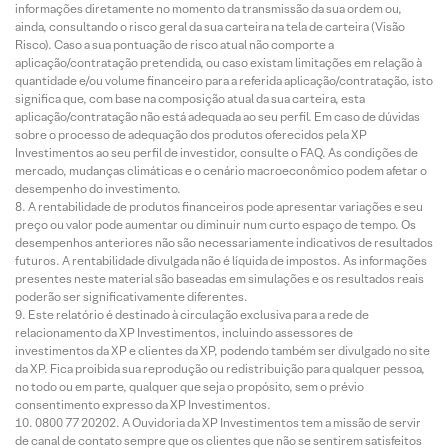
informações diretamente no momento da transmissão da sua ordem ou,
ainda, consultando o risco geral da sua carteira na tela de carteira (Visão
Risco). Caso a sua pontuação de risco atual não comporte a
aplicação/contratação pretendida, ou caso existam limitações em relação à
quantidade e/ou volume financeiro para a referida aplicação/contratação, isto
significa que, com base na composição atual da sua carteira, esta
aplicação/contratação não está adequada ao seu perfil. Em caso de dúvidas
sobre o processo de adequação dos produtos oferecidos pela XP
Investimentos ao seu perfil de investidor, consulte o FAQ. As condições de
mercado, mudanças climáticas e o cenário macroeconômico podem afetar o
desempenho do investimento.
A rentabilidade de produtos financeiros pode apresentar variações e seu
preço ou valor pode aumentar ou diminuir num curto espaço de tempo. Os
desempenhos anteriores não são necessariamente indicativos de resultados
futuros. A rentabilidade divulgada não é líquida de impostos. As informações
presentes neste material são baseadas em simulações e os resultados reais
poderão ser significativamente diferentes.
Este relatório é destinado à circulação exclusiva para a rede de
relacionamento da XP Investimentos, incluindo assessores de
investimentos da XP e clientes da XP, podendo também ser divulgado no site
da XP. Fica proibida sua reprodução ou redistribuição para qualquer pessoa,
no todo ou em parte, qualquer que seja o propósito, sem o prévio
consentimento expresso da XP Investimentos.
0800 77 20202. A Ouvidoria da XP Investimentos tem a missão de servir
de canal de contato sempre que os clientes que não se sentirem satisfeitos