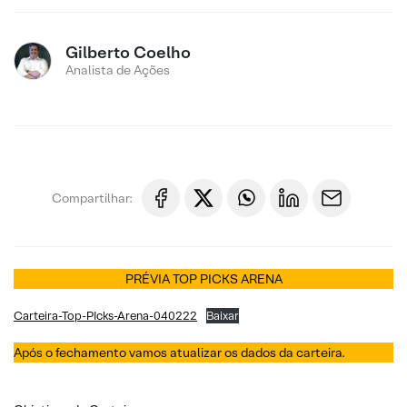
Gilberto Coelho
Analista de Ações
Compartilhar:
PRÉVIA TOP PICKS ARENA
Carteira-Top-PIcks-Arena-040222
Baixar
Após o fechamento vamos atualizar os dados da carteira.