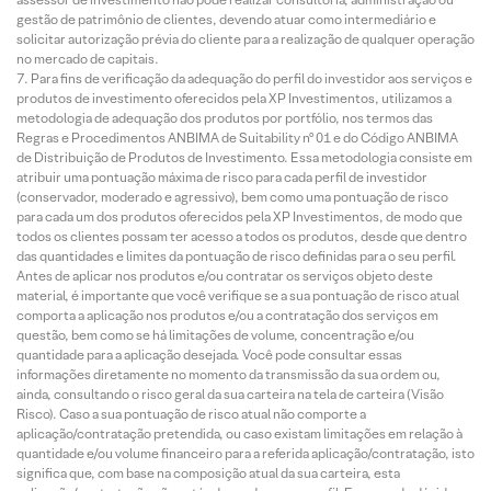
gestão de patrimônio de clientes, devendo atuar como intermediário e
solicitar autorização prévia do cliente para a realização de qualquer operação
no mercado de capitais.
Para fins de verificação da adequação do perfil do investidor aos serviços e
produtos de investimento oferecidos pela XP Investimentos, utilizamos a
metodologia de adequação dos produtos por portfólio, nos termos das
Regras e Procedimentos ANBIMA de Suitability nº 01 e do Código ANBIMA
de Distribuição de Produtos de Investimento. Essa metodologia consiste em
atribuir uma pontuação máxima de risco para cada perfil de investidor
(conservador, moderado e agressivo), bem como uma pontuação de risco
para cada um dos produtos oferecidos pela XP Investimentos, de modo que
todos os clientes possam ter acesso a todos os produtos, desde que dentro
das quantidades e limites da pontuação de risco definidas para o seu perfil.
Antes de aplicar nos produtos e/ou contratar os serviços objeto deste
material, é importante que você verifique se a sua pontuação de risco atual
comporta a aplicação nos produtos e/ou a contratação dos serviços em
questão, bem como se há limitações de volume, concentração e/ou
quantidade para a aplicação desejada. Você pode consultar essas
informações diretamente no momento da transmissão da sua ordem ou,
ainda, consultando o risco geral da sua carteira na tela de carteira (Visão
Risco). Caso a sua pontuação de risco atual não comporte a
aplicação/contratação pretendida, ou caso existam limitações em relação à
quantidade e/ou volume financeiro para a referida aplicação/contratação, isto
significa que, com base na composição atual da sua carteira, esta