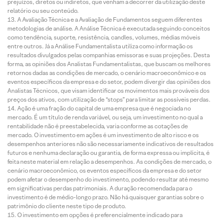
prejuízos, diretos ou indiretos, que venham a decorrer da utilização deste
relatório ou seu conteúdo.
A Avaliação Técnica e a Avaliação de Fundamentos seguem diferentes
metodologias de análise. A Análise Técnica é executada seguindo conceitos
como tendência, suporte, resistência, candles, volumes, médias móveis
entre outros. Já a Análise Fundamentalista utiliza como informação os
resultados divulgados pelas companhias emissoras e suas projeções. Desta
forma, as opiniões dos Analistas Fundamentalistas, que buscam os melhores
retornos dadas as condições de mercado, o cenário macroeconômico e os
eventos específicos da empresa e do setor, podem divergir das opiniões dos
Analistas Técnicos, que visam identificar os movimentos mais prováveis dos
preços dos ativos, com utilização de “stops” para limitar as possíveis perdas.
Ação é uma fração do capital de uma empresa que é negociada no
mercado. É um título de renda variável, ou seja, um investimento no qual a
rentabilidade não é preestabelecida, varia conforme as cotações de
mercado. O investimento em ações é um investimento de alto risco e os
desempenhos anteriores não são necessariamente indicativos de resultados
futuros e nenhuma declaração ou garantia, de forma expressa ou implícita, é
feita neste material em relação a desempenhos. As condições de mercado, o
cenário macroeconômico, os eventos específicos da empresa e do setor
podem afetar o desempenho do investimento, podendo resultar até mesmo
em significativas perdas patrimoniais. A duração recomendada para o
investimento é de médio-longo prazo. Não há quaisquer garantias sobre o
patrimônio do cliente neste tipo de produto.
O investimento em opções é preferencialmente indicado para