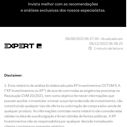
Invista melhor com as recomendações
e análises exclusivas dos nossos especialistas.
09/09/2022 06:57:00 • Atualizado em
09/12/2022 06:58:25
1 minuto de leitura
Disclaimer:
Este relatório de análise foi elaborado pela XP Investimentos CCTVM S.A.
(“XP Investimentos ou XP”) de acordo com todas as exigências previstas na
Resolução CVM 20/2021, tem como objetivo fornecer informações que
possam auxiliar o investidor a tomar sua própria decisão de investimento, não
constituindo qualquer tipo de oferta ou solicitação de compra e/ou venda de
qualquer produto. As informações contidas neste relatório são consideradas
válidas na data de sua divulgação e foram obtidas de fontes públicas. A XP
Investimentos não se responsabiliza por qualquer decisão tomada pelo
cliente com base no presente relatório.