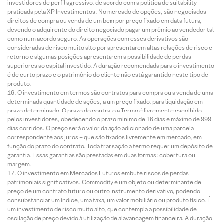
investidores de perfil agressivo, de acordo com a política de suitability
praticada pela XP Investimentos. No mercado de opções, são negociados
direitos de compra ou venda de um bem por preço fixado em data futura,
devendo o adquirente do direito negociado pagar um prêmio ao vendedor tal
como num acordo seguro. As operações com esses derivativos são
consideradas de risco muito alto por apresentarem altas relações de risco e
retorno e algumas posições apresentarem a possibilidade de perdas
superiores ao capital investido. A duração recomendada para o investimento
é de curto prazo e o patrimônio do cliente não está garantido neste tipo de
produto.
O investimento em termos são contratos para compra ou a venda de uma
determinada quantidade de ações, a um preço fixado, para liquidação em
prazo determinado. O prazo do contrato a Termo é livremente escolhido
pelos investidores, obedecendo o prazo mínimo de 16 dias e máximo de 999
dias corridos. O preço será o valor da ação adicionado de uma parcela
correspondente aos juros – que são fixados livremente em mercado, em
função do prazo do contrato. Toda transação a termo requer um depósito de
garantia. Essas garantias são prestadas em duas formas: cobertura ou
margem.
O investimento em Mercados Futuros embute riscos de perdas
patrimoniais significativos. Commodity é um objeto ou determinante de
preço de um contrato futuro ou outro instrumento derivativo, podendo
consubstanciar um índice, uma taxa, um valor mobiliário ou produto físico. É
um investimento de risco muito alto, que contempla a possibilidade de
oscilação de preço devido à utilização de alavancagem financeira. A duração