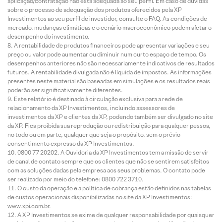
aplicação/contratação não está adequada ao seu perfil. Em caso de dúvidas
sobre o processo de adequação dos produtos oferecidos pela XP
Investimentos ao seu perfil de investidor, consulte o FAQ. As condições de
mercado, mudanças climáticas e o cenário macroeconômico podem afetar o
desempenho do investimento.
A rentabilidade de produtos financeiros pode apresentar variações e seu
preço ou valor pode aumentar ou diminuir num curto espaço de tempo. Os
desempenhos anteriores não são necessariamente indicativos de resultados
futuros. A rentabilidade divulgada não é líquida de impostos. As informações
presentes neste material são baseadas em simulações e os resultados reais
poderão ser significativamente diferentes.
Este relatório é destinado à circulação exclusiva para a rede de
relacionamento da XP Investimentos, incluindo assessores de
investimentos da XP e clientes da XP, podendo também ser divulgado no site
da XP. Fica proibida sua reprodução ou redistribuição para qualquer pessoa,
no todo ou em parte, qualquer que seja o propósito, sem o prévio
consentimento expresso da XP Investimentos.
0800 77 20202. A Ouvidoria da XP Investimentos tem a missão de servir
de canal de contato sempre que os clientes que não se sentirem satisfeitos
com as soluções dadas pela empresa aos seus problemas. O contato pode
ser realizado por meio do telefone: 0800 722 3710.
O custo da operação e a política de cobrança estão definidos nas tabelas
de custos operacionais disponibilizadas no site da XP Investimentos:
www.xpi.com.br.
A XP Investimentos se exime de qualquer responsabilidade por quaisquer