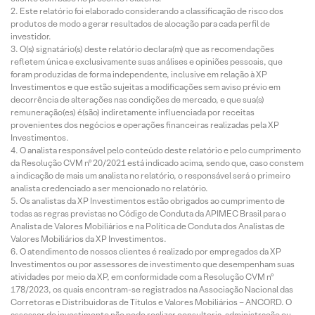
Este relatório foi elaborado considerando a classificação de risco dos
produtos de modo a gerar resultados de alocação para cada perfil de
investidor.
O(s) signatário(s) deste relatório declara(m) que as recomendações
refletem única e exclusivamente suas análises e opiniões pessoais, que
foram produzidas de forma independente, inclusive em relação à XP
Investimentos e que estão sujeitas a modificações sem aviso prévio em
decorrência de alterações nas condições de mercado, e que sua(s)
remuneração(es) é(são) indiretamente influenciada por receitas
provenientes dos negócios e operações financeiras realizadas pela XP
Investimentos.
O analista responsável pelo conteúdo deste relatório e pelo cumprimento
da Resolução CVM nº 20/2021 está indicado acima, sendo que, caso constem
a indicação de mais um analista no relatório, o responsável será o primeiro
analista credenciado a ser mencionado no relatório.
Os analistas da XP Investimentos estão obrigados ao cumprimento de
todas as regras previstas no Código de Conduta da APIMEC Brasil para o
Analista de Valores Mobiliários e na Política de Conduta dos Analistas de
Valores Mobiliários da XP Investimentos.
O atendimento de nossos clientes é realizado por empregados da XP
Investimentos ou por assessores de investimento que desempenham suas
atividades por meio da XP, em conformidade com a Resolução CVM nº
178/2023, os quais encontram-se registrados na Associação Nacional das
Corretoras e Distribuidoras de Títulos e Valores Mobiliários – ANCORD. O
assessor de investimento não pode realizar consultoria, administração ou