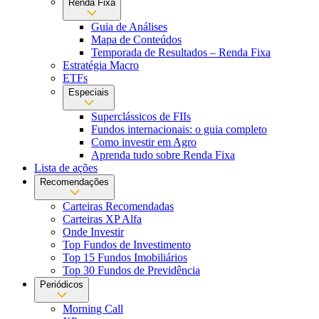
Renda Fixa
Guia de Análises
Mapa de Conteúdos
Temporada de Resultados – Renda Fixa
Estratégia Macro
ETFs
Especiais
Superclássicos de FIIs
Fundos internacionais: o guia completo
Como investir em Agro
Aprenda tudo sobre Renda Fixa
Lista de ações
Recomendações
Carteiras Recomendadas
Carteiras XP Alfa
Onde Investir
Top Fundos de Investimento
Top 15 Fundos Imobiliários
Top 30 Fundos de Previdência
Periódicos
Morning Call