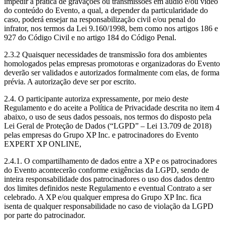
impedir a prática de gravações ou transmissões em áudio e/ou vídeo
do conteúdo do Evento, a qual, a depender da particularidade do
caso, poderá ensejar na responsabilização civil e/ou penal do
infrator, nos termos da Lei 9.160/1998, bem como nos artigos 186 e
927 do Código Civil e no artigo 184 do Código Penal.
2.3.2 Quaisquer necessidades de transmissão fora dos ambientes
homologados pelas empresas promotoras e organizadoras do Evento
deverão ser validados e autorizados formalmente com elas, de forma
prévia. A autorização deve ser por escrito.
2.4. O participante autoriza expressamente, por meio deste
Regulamento e do aceite a Política de Privacidade descrita no item 4
abaixo, o uso de seus dados pessoais, nos termos do disposto pela
Lei Geral de Proteção de Dados (“LGPD” – Lei 13.709 de 2018)
pelas empresas do Grupo XP Inc. e patrocinadores do Evento
EXPERT XP ONLINE,
2.4.1. O compartilhamento de dados entre a XP e os patrocinadores
do Evento acontecerão conforme exigências da LGPD, sendo de
inteira responsabilidade dos patrocinadores o uso dos dados dentro
dos limites definidos neste Regulamento e eventual Contrato a ser
celebrado. A XP e/ou qualquer empresa do Grupo XP Inc. fica
isenta de qualquer responsabilidade no caso de violação da LGPD
por parte do patrocinador.