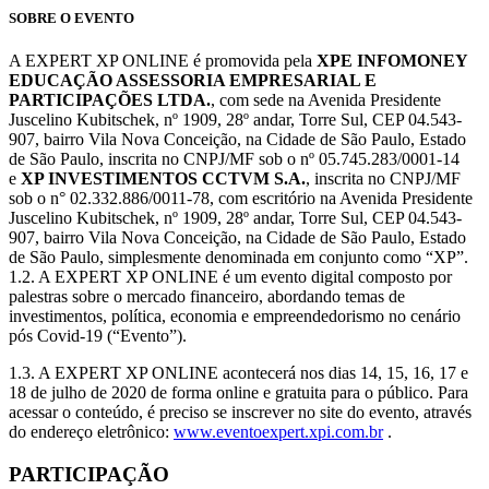
SOBRE O EVENTO
A EXPERT XP ONLINE é promovida pela
XPE INFOMONEY
EDUCAÇÃO ASSESSORIA EMPRESARIAL E
PARTICIPAÇÕES LTDA.
, com sede na Avenida Presidente
Juscelino Kubitschek, nº 1909, 28º andar, Torre Sul, CEP 04.543-
907, bairro Vila Nova Conceição, na Cidade de São Paulo, Estado
de São Paulo, inscrita no CNPJ/MF sob o nº 05.745.283/0001-14
e
XP INVESTIMENTOS CCTVM S.A.
, inscrita no CNPJ/MF
sob o n° 02.332.886/0011-78, com escritório na Avenida Presidente
Juscelino Kubitschek, nº 1909, 28º andar, Torre Sul, CEP 04.543-
907, bairro Vila Nova Conceição, na Cidade de São Paulo, Estado
de São Paulo, simplesmente denominada em conjunto como “XP”.
1.2. A EXPERT XP ONLINE é um evento digital composto por
palestras sobre o mercado financeiro, abordando temas de
investimentos, política, economia e empreendedorismo no cenário
pós Covid-19 (“Evento”).
1.3. A EXPERT XP ONLINE acontecerá nos dias 14, 15, 16, 17 e
18 de julho de 2020 de forma online e gratuita para o público. Para
acessar o conteúdo, é preciso se inscrever no site do evento, através
do endereço eletrônico:
www.eventoexpert.xpi.com.br
.
PARTICIPAÇÃO