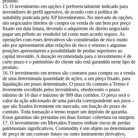
produto.
O investimento em opções é preferencialmente indicado para
investidores de perfil agressivo, de acordo com a política de
suitability praticada pela XP Investimentos. No mercado de opções,
são negociados direitos de compra ou venda de um bem por preço
fixado em data futura, devendo o adquirente do direito negociado
pagar um prêmio ao vendedor tal como num acordo seguro. As
operações com esses derivativos são consideradas de risco muito
alto por apresentarem altas relações de risco e retorno e algumas
posições apresentarem a possibilidade de perdas superiores ao
capital investido. A duração recomendada para o investimento é de
curto prazo e o patrimônio do cliente não está garantido neste tipo de
produto.
O investimento em termos são contratos para compra ou a venda
de uma determinada quantidade de ações, a um preço fixado, para
liquidação em prazo determinado. O prazo do contrato a Termo é
livremente escolhido pelos investidores, obedecendo o prazo
mínimo de 16 dias e máximo de 999 dias corridos. O preço será o
valor da ação adicionado de uma parcela correspondente aos juros –
que são fixados livremente em mercado, em função do prazo do
contrato. Toda transação a termo requer um depósito de garantia.
Essas garantias são prestadas em duas formas: cobertura ou margem.
O investimento em Mercados Futuros embute riscos de perdas
patrimoniais significativos. Commodity é um objeto ou determinante
de preço de um contrato futuro ou outro instrumento derivativo,