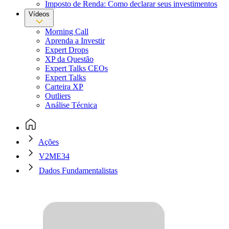
Imposto de Renda: Como declarar seus investimentos
Vídeos
Morning Call
Aprenda a Investir
Expert Drops
XP da Questão
Expert Talks CEOs
Expert Talks
Carteira XP
Outliers
Análise Técnica
Ações
V2ME34
Dados Fundamentalistas