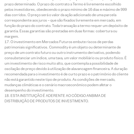
prazo determinado. O prazo do contrato a Termo é livremente escolhido
pelos investidores, obedecendo o prazo mínimo de 16 dias e máximo de 999
dias corridos. O preço será o valor da ação adicionado de uma parcela
correspondente aos juros – que são fixados livremente em mercado, em
função do prazo do contrato. Toda transação a termo requer um depósito de
garantia. Essas garantias são prestadas em duas formas: cobertura ou
margem.
O investimento em Mercados Futuros embute riscos de perdas
patrimoniais significativos. Commodity é um objeto ou determinante de
preço de um contrato futuro ou outro instrumento derivativo, podendo
consubstanciar um índice, uma taxa, um valor mobiliário ou produto físico. É
um investimento de risco muito alto, que contempla a possibilidade de
oscilação de preço devido à utilização de alavancagem financeira. A duração
recomendada para o investimento é de curto prazo e o patrimônio do cliente
não está garantido neste tipo de produto. As condições de mercado,
mudanças climáticas e o cenário macroeconômico podem afetar o
desempenho do investimento.
ESTA INSTITUIÇÃO É ADERENTE AO CÓDIGO ANBIMA DE
DISTRIBUIÇÃO DE PRODUTOS DE INVESTIMENTO.