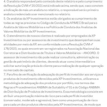
O analista responsável pelo conteúdo deste relatório e pelo cumprimento
da Resolução CVM nº 20/2021 está indicado acima, sendo que, caso constem
a indicação de mais um analista no relatório, o responsável será o primeiro
analista credenciado a ser mencionado no relatório.
Os analistas da XP Investimentos estão obrigados ao cumprimento de
todas as regras previstas no Código de Conduta da APIMEC Brasil para o
Analista de Valores Mobiliários e na Política de Conduta dos Analistas de
Valores Mobiliários da XP Investimentos.
O atendimento de nossos clientes é realizado por empregados da XP
Investimentos ou por assessores de investimento que desempenham suas
atividades por meio da XP, em conformidade com a Resolução CVM nº
178/2023, os quais encontram-se registrados na Associação Nacional das
Corretoras e Distribuidoras de Títulos e Valores Mobiliários – ANCORD. O
assessor de investimento não pode realizar consultoria, administração ou
gestão de patrimônio de clientes, devendo atuar como intermediário e
solicitar autorização prévia do cliente para a realização de qualquer operação
no mercado de capitais.
Para fins de verificação da adequação do perfil do investidor aos serviços e
produtos de investimento oferecidos pela XP Investimentos, utilizamos a
metodologia de adequação dos produtos por portfólio, nos termos das
Regras e Procedimentos ANBIMA de Suitability nº 01 e do Código ANBIMA
de Distribuição de Produtos de Investimento. Essa metodologia consiste em
atribuir uma pontuação máxima de risco para cada perfil de investidor
(conservador, moderado e agressivo), bem como uma pontuação de risco
para cada um dos produtos oferecidos pela XP Investimentos, de modo que