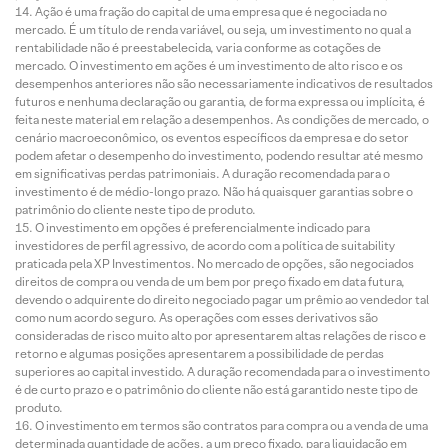
Ação é uma fração do capital de uma empresa que é negociada no
mercado. É um título de renda variável, ou seja, um investimento no qual a
rentabilidade não é preestabelecida, varia conforme as cotações de
mercado. O investimento em ações é um investimento de alto risco e os
desempenhos anteriores não são necessariamente indicativos de resultados
futuros e nenhuma declaração ou garantia, de forma expressa ou implícita, é
feita neste material em relação a desempenhos. As condições de mercado, o
cenário macroeconômico, os eventos específicos da empresa e do setor
podem afetar o desempenho do investimento, podendo resultar até mesmo
em significativas perdas patrimoniais. A duração recomendada para o
investimento é de médio-longo prazo. Não há quaisquer garantias sobre o
patrimônio do cliente neste tipo de produto.
O investimento em opções é preferencialmente indicado para
investidores de perfil agressivo, de acordo com a política de suitability
praticada pela XP Investimentos. No mercado de opções, são negociados
direitos de compra ou venda de um bem por preço fixado em data futura,
devendo o adquirente do direito negociado pagar um prêmio ao vendedor tal
como num acordo seguro. As operações com esses derivativos são
consideradas de risco muito alto por apresentarem altas relações de risco e
retorno e algumas posições apresentarem a possibilidade de perdas
superiores ao capital investido. A duração recomendada para o investimento
é de curto prazo e o patrimônio do cliente não está garantido neste tipo de
produto.
O investimento em termos são contratos para compra ou a venda de uma
determinada quantidade de ações, a um preço fixado, para liquidação em