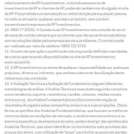
relacionamento da XP Investimentos, incluindo assessores de
investimentos da XP e clientes da XP, podendo também ser divulgado no site
da XP. Fica proibida sua reprodução ou redistribuição para qualquer pessoa,
no todo ou em parte, qualquer que seja o propósito, sem o prévio
consentimento expresso da XP Investimentos.
0800 77 20202. A Ouvidoria da XP Investimentos tem a missão de servir
de canal de contato sempre que os clientes que não se sentirem satisfeitos
com as soluções dadas pela empresa aos seus problemas. O contato pode
ser realizado por meio do telefone: 0800 722 3710.
O custo da operação e a política de cobrança estão definidos nas tabelas
de custos operacionais disponibilizadas no site da XP Investimentos:
www.xpi.com.br.
A XP Investimentos se exime de qualquer responsabilidade por quaisquer
prejuízos, diretos ou indiretos, que venham a decorrer da utilização deste
relatório ou seu conteúdo.
A Avaliação Técnica e a Avaliação de Fundamentos seguem diferentes
metodologias de análise. A Análise Técnica é executada seguindo conceitos
como tendência, suporte, resistência, candles, volumes, médias móveis
entre outros. Já a Análise Fundamentalista utiliza como informação os
resultados divulgados pelas companhias emissoras e suas projeções. Desta
forma, as opiniões dos Analistas Fundamentalistas, que buscam os melhores
retornos dadas as condições de mercado, o cenário macroeconômico e os
eventos específicos da empresa e do setor, podem divergir das opiniões dos
Analistas Técnicos, que visam identificar os movimentos mais prováveis dos
preços dos ativos, com utilização de “stops” para limitar as possíveis perdas.