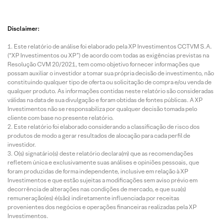
Disclaimer:
Este relatório de análise foi elaborado pela XP Investimentos CCTVM S.A.
(“XP Investimentos ou XP”) de acordo com todas as exigências previstas na
Resolução CVM 20/2021, tem como objetivo fornecer informações que
possam auxiliar o investidor a tomar sua própria decisão de investimento, não
constituindo qualquer tipo de oferta ou solicitação de compra e/ou venda de
qualquer produto. As informações contidas neste relatório são consideradas
válidas na data de sua divulgação e foram obtidas de fontes públicas. A XP
Investimentos não se responsabiliza por qualquer decisão tomada pelo
cliente com base no presente relatório.
Este relatório foi elaborado considerando a classificação de risco dos
produtos de modo a gerar resultados de alocação para cada perfil de
investidor.
O(s) signatário(s) deste relatório declara(m) que as recomendações
refletem única e exclusivamente suas análises e opiniões pessoais, que
foram produzidas de forma independente, inclusive em relação à XP
Investimentos e que estão sujeitas a modificações sem aviso prévio em
decorrência de alterações nas condições de mercado, e que sua(s)
remuneração(es) é(são) indiretamente influenciada por receitas
provenientes dos negócios e operações financeiras realizadas pela XP
Investimentos.