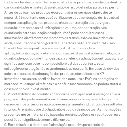
todos os clientes possam ter acesso a todos os produtos, desde que dentro
das quantidades e limites da pontuação de risco definidas para o seu perfil.
Antes de aplicar nos produtos e/ou contratar os serviços objeto deste
material, é importante que você verifique se a sua pontuação de risco atual
comporta a aplicação nos produtos e/ou a contratação dos serviços em
questão, bem como se há limitações de volume, concentração e/ou
quantidade para a aplicação desejada. Você pode consultar essas
informações diretamente no momento da transmissão da sua ordem ou,
ainda, consultando o risco geral da sua carteira na tela de carteira (Visão
Risco). Caso a sua pontuação de risco atual não comporte a
aplicação/contratação pretendida, ou caso existam limitações em relação à
quantidade e/ou volume financeiro para a referida aplicação/contratação, isto
significa que, com base na composição atual da sua carteira, esta
aplicação/contratação não está adequada ao seu perfil. Em caso de dúvidas
sobre o processo de adequação dos produtos oferecidos pela XP
Investimentos ao seu perfil de investidor, consulte o FAQ. As condições de
mercado, mudanças climáticas e o cenário macroeconômico podem afetar o
desempenho do investimento.
A rentabilidade de produtos financeiros pode apresentar variações e seu
preço ou valor pode aumentar ou diminuir num curto espaço de tempo. Os
desempenhos anteriores não são necessariamente indicativos de resultados
futuros. A rentabilidade divulgada não é líquida de impostos. As informações
presentes neste material são baseadas em simulações e os resultados reais
poderão ser significativamente diferentes.
Este relatório é destinado à circulação exclusiva para a rede de