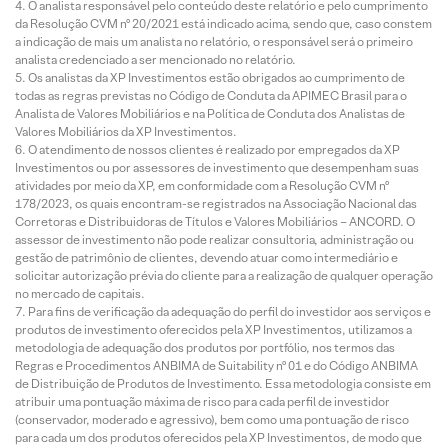
O analista responsável pelo conteúdo deste relatório e pelo cumprimento
da Resolução CVM nº 20/2021 está indicado acima, sendo que, caso constem
a indicação de mais um analista no relatório, o responsável será o primeiro
analista credenciado a ser mencionado no relatório.
Os analistas da XP Investimentos estão obrigados ao cumprimento de
todas as regras previstas no Código de Conduta da APIMEC Brasil para o
Analista de Valores Mobiliários e na Política de Conduta dos Analistas de
Valores Mobiliários da XP Investimentos.
O atendimento de nossos clientes é realizado por empregados da XP
Investimentos ou por assessores de investimento que desempenham suas
atividades por meio da XP, em conformidade com a Resolução CVM nº
178/2023, os quais encontram-se registrados na Associação Nacional das
Corretoras e Distribuidoras de Títulos e Valores Mobiliários – ANCORD. O
assessor de investimento não pode realizar consultoria, administração ou
gestão de patrimônio de clientes, devendo atuar como intermediário e
solicitar autorização prévia do cliente para a realização de qualquer operação
no mercado de capitais.
Para fins de verificação da adequação do perfil do investidor aos serviços e
produtos de investimento oferecidos pela XP Investimentos, utilizamos a
metodologia de adequação dos produtos por portfólio, nos termos das
Regras e Procedimentos ANBIMA de Suitability nº 01 e do Código ANBIMA
de Distribuição de Produtos de Investimento. Essa metodologia consiste em
atribuir uma pontuação máxima de risco para cada perfil de investidor
(conservador, moderado e agressivo), bem como uma pontuação de risco
para cada um dos produtos oferecidos pela XP Investimentos, de modo que