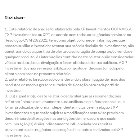
Disclaimer:
Este relatório de análise foi elaborado pela XP Investimentos CCTVM S.A.
(“XP Investimentos ou XP”) de acordo com todas as exigências previstas na
Resolução CVM 20/2021, tem como objetivo fornecer informações que
possam auxiliar o investidor a tomar sua própria decisão de investimento, não
constituindo qualquer tipo de oferta ou solicitação de compra e/ou venda de
qualquer produto. As informações contidas neste relatório são consideradas
válidas na data de sua divulgação e foram obtidas de fontes públicas. A XP
Investimentos não se responsabiliza por qualquer decisão tomada pelo
cliente com base no presente relatório.
Este relatório foi elaborado considerando a classificação de risco dos
produtos de modo a gerar resultados de alocação para cada perfil de
investidor.
O(s) signatário(s) deste relatório declara(m) que as recomendações
refletem única e exclusivamente suas análises e opiniões pessoais, que
foram produzidas de forma independente, inclusive em relação à XP
Investimentos e que estão sujeitas a modificações sem aviso prévio em
decorrência de alterações nas condições de mercado, e que sua(s)
remuneração(es) é(são) indiretamente influenciada por receitas
provenientes dos negócios e operações financeiras realizadas pela XP
Investimentos.