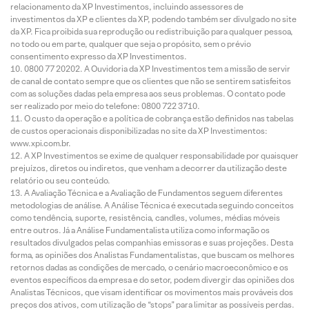
relacionamento da XP Investimentos, incluindo assessores de
investimentos da XP e clientes da XP, podendo também ser divulgado no site
da XP. Fica proibida sua reprodução ou redistribuição para qualquer pessoa,
no todo ou em parte, qualquer que seja o propósito, sem o prévio
consentimento expresso da XP Investimentos.
0800 77 20202. A Ouvidoria da XP Investimentos tem a missão de servir
de canal de contato sempre que os clientes que não se sentirem satisfeitos
com as soluções dadas pela empresa aos seus problemas. O contato pode
ser realizado por meio do telefone: 0800 722 3710.
O custo da operação e a política de cobrança estão definidos nas tabelas
de custos operacionais disponibilizadas no site da XP Investimentos:
www.xpi.com.br.
A XP Investimentos se exime de qualquer responsabilidade por quaisquer
prejuízos, diretos ou indiretos, que venham a decorrer da utilização deste
relatório ou seu conteúdo.
A Avaliação Técnica e a Avaliação de Fundamentos seguem diferentes
metodologias de análise. A Análise Técnica é executada seguindo conceitos
como tendência, suporte, resistência, candles, volumes, médias móveis
entre outros. Já a Análise Fundamentalista utiliza como informação os
resultados divulgados pelas companhias emissoras e suas projeções. Desta
forma, as opiniões dos Analistas Fundamentalistas, que buscam os melhores
retornos dadas as condições de mercado, o cenário macroeconômico e os
eventos específicos da empresa e do setor, podem divergir das opiniões dos
Analistas Técnicos, que visam identificar os movimentos mais prováveis dos
preços dos ativos, com utilização de “stops” para limitar as possíveis perdas.