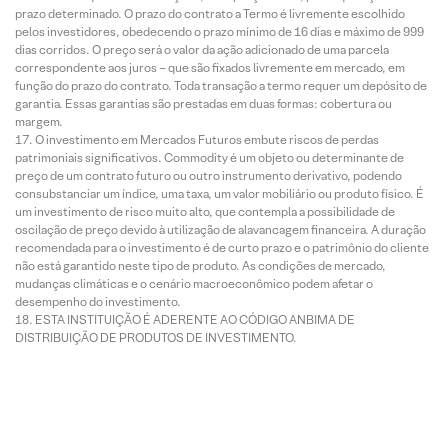
prazo determinado. O prazo do contrato a Termo é livremente escolhido
pelos investidores, obedecendo o prazo mínimo de 16 dias e máximo de 999
dias corridos. O preço será o valor da ação adicionado de uma parcela
correspondente aos juros – que são fixados livremente em mercado, em
função do prazo do contrato. Toda transação a termo requer um depósito de
garantia. Essas garantias são prestadas em duas formas: cobertura ou
margem.
O investimento em Mercados Futuros embute riscos de perdas
patrimoniais significativos. Commodity é um objeto ou determinante de
preço de um contrato futuro ou outro instrumento derivativo, podendo
consubstanciar um índice, uma taxa, um valor mobiliário ou produto físico. É
um investimento de risco muito alto, que contempla a possibilidade de
oscilação de preço devido à utilização de alavancagem financeira. A duração
recomendada para o investimento é de curto prazo e o patrimônio do cliente
não está garantido neste tipo de produto. As condições de mercado,
mudanças climáticas e o cenário macroeconômico podem afetar o
desempenho do investimento.
ESTA INSTITUIÇÃO É ADERENTE AO CÓDIGO ANBIMA DE
DISTRIBUIÇÃO DE PRODUTOS DE INVESTIMENTO.