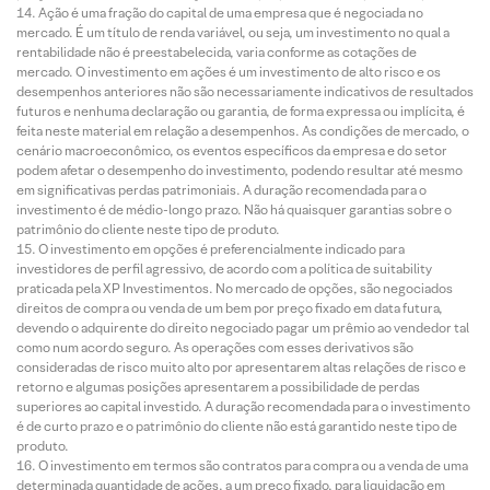
Ação é uma fração do capital de uma empresa que é negociada no
mercado. É um título de renda variável, ou seja, um investimento no qual a
rentabilidade não é preestabelecida, varia conforme as cotações de
mercado. O investimento em ações é um investimento de alto risco e os
desempenhos anteriores não são necessariamente indicativos de resultados
futuros e nenhuma declaração ou garantia, de forma expressa ou implícita, é
feita neste material em relação a desempenhos. As condições de mercado, o
cenário macroeconômico, os eventos específicos da empresa e do setor
podem afetar o desempenho do investimento, podendo resultar até mesmo
em significativas perdas patrimoniais. A duração recomendada para o
investimento é de médio-longo prazo. Não há quaisquer garantias sobre o
patrimônio do cliente neste tipo de produto.
O investimento em opções é preferencialmente indicado para
investidores de perfil agressivo, de acordo com a política de suitability
praticada pela XP Investimentos. No mercado de opções, são negociados
direitos de compra ou venda de um bem por preço fixado em data futura,
devendo o adquirente do direito negociado pagar um prêmio ao vendedor tal
como num acordo seguro. As operações com esses derivativos são
consideradas de risco muito alto por apresentarem altas relações de risco e
retorno e algumas posições apresentarem a possibilidade de perdas
superiores ao capital investido. A duração recomendada para o investimento
é de curto prazo e o patrimônio do cliente não está garantido neste tipo de
produto.
O investimento em termos são contratos para compra ou a venda de uma
determinada quantidade de ações, a um preço fixado, para liquidação em