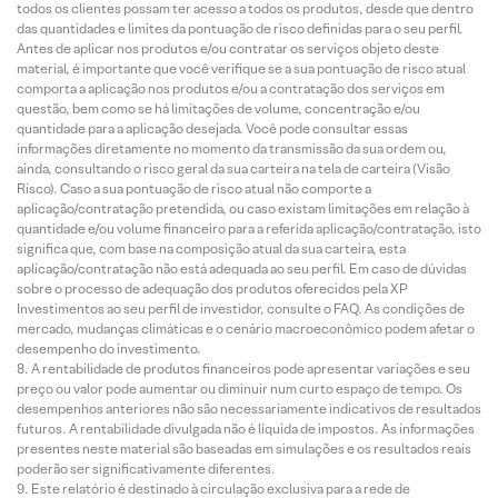
todos os clientes possam ter acesso a todos os produtos, desde que dentro
das quantidades e limites da pontuação de risco definidas para o seu perfil.
Antes de aplicar nos produtos e/ou contratar os serviços objeto deste
material, é importante que você verifique se a sua pontuação de risco atual
comporta a aplicação nos produtos e/ou a contratação dos serviços em
questão, bem como se há limitações de volume, concentração e/ou
quantidade para a aplicação desejada. Você pode consultar essas
informações diretamente no momento da transmissão da sua ordem ou,
ainda, consultando o risco geral da sua carteira na tela de carteira (Visão
Risco). Caso a sua pontuação de risco atual não comporte a
aplicação/contratação pretendida, ou caso existam limitações em relação à
quantidade e/ou volume financeiro para a referida aplicação/contratação, isto
significa que, com base na composição atual da sua carteira, esta
aplicação/contratação não está adequada ao seu perfil. Em caso de dúvidas
sobre o processo de adequação dos produtos oferecidos pela XP
Investimentos ao seu perfil de investidor, consulte o FAQ. As condições de
mercado, mudanças climáticas e o cenário macroeconômico podem afetar o
desempenho do investimento.
A rentabilidade de produtos financeiros pode apresentar variações e seu
preço ou valor pode aumentar ou diminuir num curto espaço de tempo. Os
desempenhos anteriores não são necessariamente indicativos de resultados
futuros. A rentabilidade divulgada não é líquida de impostos. As informações
presentes neste material são baseadas em simulações e os resultados reais
poderão ser significativamente diferentes.
Este relatório é destinado à circulação exclusiva para a rede de