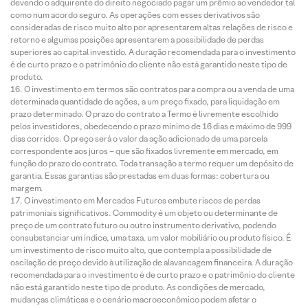
devendo o adquirente do direito negociado pagar um prêmio ao vendedor tal
como num acordo seguro. As operações com esses derivativos são
consideradas de risco muito alto por apresentarem altas relações de risco e
retorno e algumas posições apresentarem a possibilidade de perdas
superiores ao capital investido. A duração recomendada para o investimento
é de curto prazo e o patrimônio do cliente não está garantido neste tipo de
produto.
O investimento em termos são contratos para compra ou a venda de uma
determinada quantidade de ações, a um preço fixado, para liquidação em
prazo determinado. O prazo do contrato a Termo é livremente escolhido
pelos investidores, obedecendo o prazo mínimo de 16 dias e máximo de 999
dias corridos. O preço será o valor da ação adicionado de uma parcela
correspondente aos juros – que são fixados livremente em mercado, em
função do prazo do contrato. Toda transação a termo requer um depósito de
garantia. Essas garantias são prestadas em duas formas: cobertura ou
margem.
O investimento em Mercados Futuros embute riscos de perdas
patrimoniais significativos. Commodity é um objeto ou determinante de
preço de um contrato futuro ou outro instrumento derivativo, podendo
consubstanciar um índice, uma taxa, um valor mobiliário ou produto físico. É
um investimento de risco muito alto, que contempla a possibilidade de
oscilação de preço devido à utilização de alavancagem financeira. A duração
recomendada para o investimento é de curto prazo e o patrimônio do cliente
não está garantido neste tipo de produto. As condições de mercado,
mudanças climáticas e o cenário macroeconômico podem afetar o