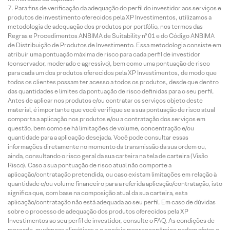
Para fins de verificação da adequação do perfil do investidor aos serviços e
produtos de investimento oferecidos pela XP Investimentos, utilizamos a
metodologia de adequação dos produtos por portfólio, nos termos das
Regras e Procedimentos ANBIMA de Suitability nº 01 e do Código ANBIMA
de Distribuição de Produtos de Investimento. Essa metodologia consiste em
atribuir uma pontuação máxima de risco para cada perfil de investidor
(conservador, moderado e agressivo), bem como uma pontuação de risco
para cada um dos produtos oferecidos pela XP Investimentos, de modo que
todos os clientes possam ter acesso a todos os produtos, desde que dentro
das quantidades e limites da pontuação de risco definidas para o seu perfil.
Antes de aplicar nos produtos e/ou contratar os serviços objeto deste
material, é importante que você verifique se a sua pontuação de risco atual
comporta a aplicação nos produtos e/ou a contratação dos serviços em
questão, bem como se há limitações de volume, concentração e/ou
quantidade para a aplicação desejada. Você pode consultar essas
informações diretamente no momento da transmissão da sua ordem ou,
ainda, consultando o risco geral da sua carteira na tela de carteira (Visão
Risco). Caso a sua pontuação de risco atual não comporte a
aplicação/contratação pretendida, ou caso existam limitações em relação à
quantidade e/ou volume financeiro para a referida aplicação/contratação, isto
significa que, com base na composição atual da sua carteira, esta
aplicação/contratação não está adequada ao seu perfil. Em caso de dúvidas
sobre o processo de adequação dos produtos oferecidos pela XP
Investimentos ao seu perfil de investidor, consulte o FAQ. As condições de
mercado, mudanças climáticas e o cenário macroeconômico podem afetar o