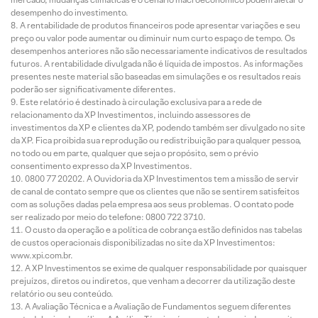
desempenho do investimento.
A rentabilidade de produtos financeiros pode apresentar variações e seu
preço ou valor pode aumentar ou diminuir num curto espaço de tempo. Os
desempenhos anteriores não são necessariamente indicativos de resultados
futuros. A rentabilidade divulgada não é líquida de impostos. As informações
presentes neste material são baseadas em simulações e os resultados reais
poderão ser significativamente diferentes.
Este relatório é destinado à circulação exclusiva para a rede de
relacionamento da XP Investimentos, incluindo assessores de
investimentos da XP e clientes da XP, podendo também ser divulgado no site
da XP. Fica proibida sua reprodução ou redistribuição para qualquer pessoa,
no todo ou em parte, qualquer que seja o propósito, sem o prévio
consentimento expresso da XP Investimentos.
0800 77 20202. A Ouvidoria da XP Investimentos tem a missão de servir
de canal de contato sempre que os clientes que não se sentirem satisfeitos
com as soluções dadas pela empresa aos seus problemas. O contato pode
ser realizado por meio do telefone: 0800 722 3710.
O custo da operação e a política de cobrança estão definidos nas tabelas
de custos operacionais disponibilizadas no site da XP Investimentos:
www.xpi.com.br.
A XP Investimentos se exime de qualquer responsabilidade por quaisquer
prejuízos, diretos ou indiretos, que venham a decorrer da utilização deste
relatório ou seu conteúdo.
A Avaliação Técnica e a Avaliação de Fundamentos seguem diferentes