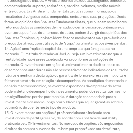
metodologias de análise. A Análise Técnica é executada seguindo conceitos
como tendência, suporte, resistência, candles, volumes, médias móveis
entre outros. Já a Análise Fundamentalista utiliza como informação os
resultados divulgados pelas companhias emissoras e suas projeções. Desta
forma, as opiniões dos Analistas Fundamentalistas, que buscam os melhores
retornos dadas as condições de mercado, o cenário macroeconômico e os
eventos específicos da empresa e do setor, podem divergir das opiniões dos
Analistas Técnicos, que visam identificar os movimentos mais prováveis dos
preços dos ativos, com utilização de “stops” para limitar as possíveis perdas.
Ação é uma fração do capital de uma empresa que é negociada no
mercado. É um título de renda variável, ou seja, um investimento no qual a
rentabilidade não é preestabelecida, varia conforme as cotações de
mercado. O investimento em ações é um investimento de alto risco e os
desempenhos anteriores não são necessariamente indicativos de resultados
futuros e nenhuma declaração ou garantia, de forma expressa ou implícita, é
feita neste material em relação a desempenhos. As condições de mercado, o
cenário macroeconômico, os eventos específicos da empresa e do setor
podem afetar o desempenho do investimento, podendo resultar até mesmo
em significativas perdas patrimoniais. A duração recomendada para o
investimento é de médio-longo prazo. Não há quaisquer garantias sobre o
patrimônio do cliente neste tipo de produto.
O investimento em opções é preferencialmente indicado para
investidores de perfil agressivo, de acordo com a política de suitability
praticada pela XP Investimentos. No mercado de opções, são negociados
direitos de compra ou venda de um bem por preço fixado em data futura,