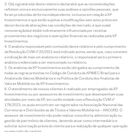
O(s) signatário(s) deste relatório declara(m) que as recomendações
refletem única e exclusivamente suas análises e opiniões pessoais, que
foram produzidas de forma independente, inclusive em relação à XP
Investimentos e que estão sujeitas a modificações sem aviso prévio em
decorrência de alterações nas condições de mercado, e que sua(s)
remuneração(es) é(são) indiretamente influenciada por receitas
provenientes dos negócios e operações financeiras realizadas pela XP
Investimentos.
O analista responsável pelo conteúdo deste relatório e pelo cumprimento
da Resolução CVM nº 20/2021 está indicado acima, sendo que, caso constem
a indicação de mais um analista no relatório, o responsável será o primeiro
analista credenciado a ser mencionado no relatório.
Os analistas da XP Investimentos estão obrigados ao cumprimento de
todas as regras previstas no Código de Conduta da APIMEC Brasil para o
Analista de Valores Mobiliários e na Política de Conduta dos Analistas de
Valores Mobiliários da XP Investimentos.
O atendimento de nossos clientes é realizado por empregados da XP
Investimentos ou por assessores de investimento que desempenham suas
atividades por meio da XP, em conformidade com a Resolução CVM nº
178/2023, os quais encontram-se registrados na Associação Nacional das
Corretoras e Distribuidoras de Títulos e Valores Mobiliários – ANCORD. O
assessor de investimento não pode realizar consultoria, administração ou
gestão de patrimônio de clientes, devendo atuar como intermediário e
solicitar autorização prévia do cliente para a realização de qualquer operação
no mercado de capitais.