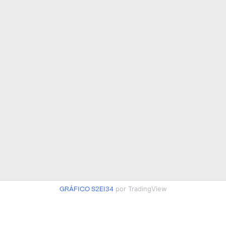
GRÁFICO S2EI34
por TradingView