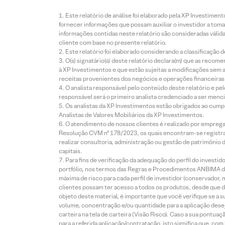
Este relatório de análise foi elaborado pela XP Investim
fornecer informações que possam auxiliar o investidor a toma
informações contidas neste relatório são consideradas válida
cliente com base no presente relatório.
Este relatório foi elaborado considerando a classificação d
O(s) signatário(s) deste relatório declara(m) que as reco
à XP Investimentos e que estão sujeitas a modificações sem 
receitas provenientes dos negócios e operações financeiras 
O analista responsável pelo conteúdo deste relatório e pe
responsável será o primeiro analista credenciado a ser menci
Os analistas da XP Investimentos estão obrigados ao cumpr
Analistas de Valores Mobiliários da XP Investimentos.
O atendimento de nossos clientes é realizado por empreg
Resolução CVM nº 178/2023, os quais encontram-se registrad
realizar consultoria, administração ou gestão de patrimônio 
capitais.
Para fins de verificação da adequação do perfil do invest
portfólio, nos termos das Regras e Procedimentos ANBIMA de
máxima de risco para cada perfil de investidor (conservado
clientes possam ter acesso a todos os produtos, desde que de
objeto deste material, é importante que você verifique se a
volume, concentração e/ou quantidade para a aplicação dese
carteira na tela de carteira (Visão Risco). Caso a sua pontu
para a referida aplicação/contratação, isto significa que, co