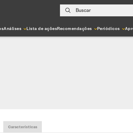
Buscar
os
Análises
Lista de ações
Recomendações
Periódicos
Apr
Características