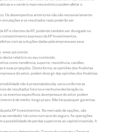
imáticas e o cenário macroeconômico podem afetar o
empo. Os desempenhos anteriores não são necessariamente
m simulações e os resultados reais poderão ser
 da XP e clientes da XP, podendo também ser divulgado no
évio consentimento expresso da XP Investimentos.
isfeitos com as soluções dadas pela empresa aos seus
s: www.xpi.com.br.
ão deste relatório ou seu conteúdo.
eitos como tendência, suporte, resistência, candles,
s e suas projeções. Desta forma, as opiniões dos Analistas
presa e do setor, podem divergir das opiniões dos Analistas
entabilidade não é preestabelecida, varia conforme as
ivos de resultados futuros e nenhuma declaração ou
co, os eventos específicos da empresa e do setor podem
timento é de médio-longo prazo. Não há quaisquer garantias
icada pela XP Investimentos. No mercado de opções, são
mio ao vendedor tal como num acordo seguro. As operações
a possibilidade de perdas superiores ao capital investido. A
ão em prazo determinado. O prazo do contrato a Termo é