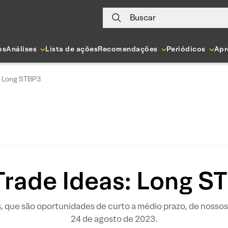
Buscar
os
Análises
Lista de ações
Recomendações
Periódicos
Apr
: Long STBP3
Trade Ideas: Long S
s, que são oportunidades de curto a médio prazo, de nosso
24 de agosto de 2023.