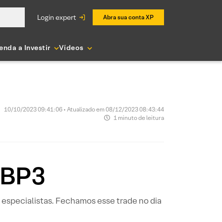
login expert
Abra sua conta XP
enda a Investir
Vídeos
10/10/2023 09:41:06 • Atualizado em 08/12/2023 08:43:44
1 minuto de leitura
TBP3
s especialistas. Fechamos esse trade no dia