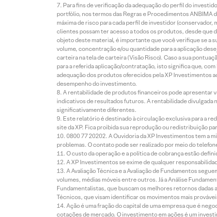
Para fins de verificação da adequação do perfil do invest
portfólio, nos termos das Regras e Procedimentos ANBIMA de
máxima de risco para cada perfil de investidor (conservado
clientes possam ter acesso a todos os produtos, desde que de
objeto deste material, é importante que você verifique se a
volume, concentração e/ou quantidade para a aplicação dese
carteira na tela de carteira (Visão Risco). Caso a sua pontu
para a referida aplicação/contratação, isto significa que, co
adequação dos produtos oferecidos pela XP Investimentos ao
desempenho do investimento.
A rentabilidade de produtos financeiros pode apresentar
indicativos de resultados futuros. A rentabilidade divulgada
significativamente diferentes.
Este relatório é destinado à circulação exclusiva para a 
site da XP. Fica proibida sua reprodução ou redistribuição p
0800 77 20202. A Ouvidoria da XP Investimentos tem a mi
problemas. O contato pode ser realizado por meio do telefon
O custo da operação e a política de cobrança estão defini
A XP Investimentos se exime de qualquer responsabilidade
A Avaliação Técnica e a Avaliação de Fundamentos seguem
volumes, médias móveis entre outros. Já a Análise Fundament
Fundamentalistas, que buscam os melhores retornos dadas as
Técnicos, que visam identificar os movimentos mais prováveis 
Ação é uma fração do capital de uma empresa que é negoci
cotações de mercado. O investimento em ações é um investi