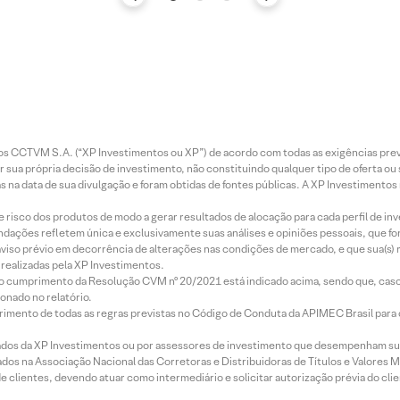
entos CCTVM S.A. (“XP Investimentos ou XP”) de acordo com todas as exigências p
r sua própria decisão de investimento, não constituindo qualquer tipo de oferta ou
s na data de sua divulgação e foram obtidas de fontes públicas. A XP Investimentos
e risco dos produtos de modo a gerar resultados de alocação para cada perfil de inv
mendações refletem única e exclusivamente suas análises e opiniões pessoais, que 
aviso prévio em decorrência de alterações nas condições de mercado, e que sua(s)
realizadas pela XP Investimentos.
lo cumprimento da Resolução CVM nº 20/2021 está indicado acima, sendo que, caso 
onado no relatório.
imento de todas as regras previstas no Código de Conduta da APIMEC Brasil para o 
ados da XP Investimentos ou por assessores de investimento que desempenham sua
os na Associação Nacional das Corretoras e Distribuidoras de Títulos e Valores 
de clientes, devendo atuar como intermediário e solicitar autorização prévia do cl