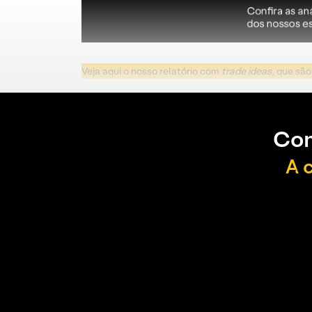
Veja aqui o nosso relatório com
trade ideas
, que sã
Con
A 