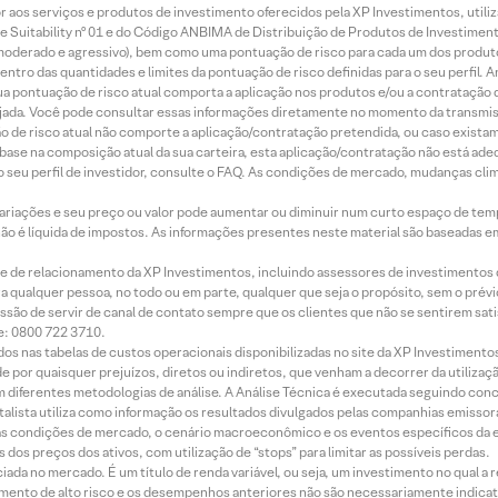
idor aos serviços e produtos de investimento oferecidos pela XP Investimentos, uti
 Suitability nº 01 e do Código ANBIMA de Distribuição de Produtos de Investimen
r, moderado e agressivo), bem como uma pontuação de risco para cada um dos produ
ntro das quantidades e limites da pontuação de risco definidas para o seu perfil. A
 sua pontuação de risco atual comporta a aplicação nos produtos e/ou a contratação
jada. Você pode consultar essas informações diretamente no momento da transmissã
ação de risco atual não comporte a aplicação/contratação pretendida, ou caso exista
m base na composição atual da sua carteira, esta aplicação/contratação não está ad
 seu perfil de investidor, consulte o FAQ. As condições de mercado, mudanças cl
 variações e seu preço ou valor pode aumentar ou diminuir num curto espaço de t
 não é líquida de impostos. As informações presentes neste material são baseadas e
rede de relacionamento da XP Investimentos, incluindo assessores de investimentos
ara qualquer pessoa, no todo ou em parte, qualquer que seja o propósito, sem o pr
ssão de servir de canal de contato sempre que os clientes que não se sentirem sat
e: 0800 722 3710.
dos nas tabelas de custos operacionais disponibilizadas no site da XP Investimento
 por quaisquer prejuízos, diretos ou indiretos, que venham a decorrer da utilizaç
 diferentes metodologias de análise. A Análise Técnica é executada seguindo conc
alista utiliza como informação os resultados divulgados pelas companhias emissora
 condições de mercado, o cenário macroeconômico e os eventos específicos da em
dos preços dos ativos, com utilização de “stops” para limitar as possíveis perdas.
ada no mercado. É um título de renda variável, ou seja, um investimento no qual a r
mento de alto risco e os desempenhos anteriores não são necessariamente indicat