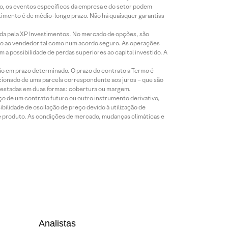
co, os eventos específicos da empresa e do setor podem
timento é de médio-longo prazo. Não há quaisquer garantias
icada pela XP Investimentos. No mercado de opções, são
mio ao vendedor tal como num acordo seguro. As operações
a possibilidade de perdas superiores ao capital investido. A
ão em prazo determinado. O prazo do contrato a Termo é
icionado de uma parcela correspondente aos juros – que são
prestadas em duas formas: cobertura ou margem.
o de um contrato futuro ou outro instrumento derivativo,
bilidade de oscilação de preço devido à utilização de
de produto. As condições de mercado, mudanças climáticas e
Analistas