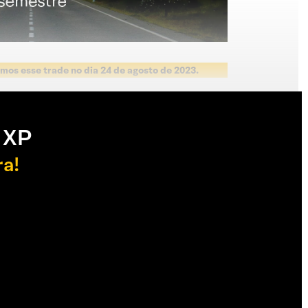
mos esse trade no dia 24 de agosto de 2023.
 XP
ra!