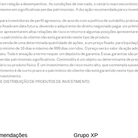
terial em relação a desempenhos. As condições de mercado, o cenário macroeconômi
mesmo em significativas perdas patrimoniais. A duração recomendada para o inves
ra investidores de perfil agressivo, de acordo com a política de suitability prat
 fixado em data futura, devendo o adquirente do direito negociado pagar um prê
or apresentarem altas relações de risco e retorno e algumas posições apresentarem 
o patrimônio do cliente não está garantido neste tipo de produto.
 venda de uma determinada quantidade de ações, a um preço fixado, para liquidaç
 mínimo de 16 dias e máximo de 999 dias corridos. O preço será o valor da ação ad
ato. Toda transação a termo requer um depósito de garantia. Essas garantias são 
rdas patrimoniais significativos. Commodity é um objeto ou determinante de preç
rio ou produto físico. É um investimento de risco muito alto, que contempla a possi
imento é de curto prazo e o patrimônio do cliente não está garantido neste tipo 
nvestimento.
DE DISTRIBUIÇÃO DE PRODUTOS DE INVESTIMENTO.
mendações
Grupo XP