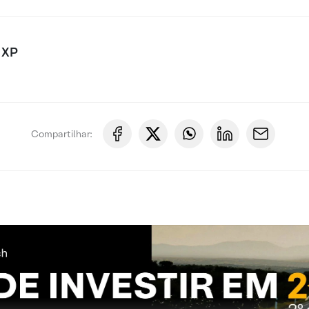
 XP
Compartilhar: