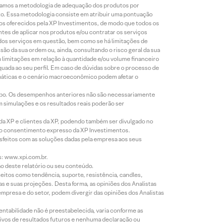
lizamos a metodologia de adequação dos produtos por
to. Essa metodologia consiste em atribuir uma pontuação
tos oferecidos pela XP Investimentos, de modo que todos os
ntes de aplicar nos produtos e/ou contratar os serviços
 dos serviços em questão, bem como se há limitações de
o da sua ordem ou, ainda, consultando o risco geral da sua
m limitações em relação à quantidade e/ou volume financeiro
equada ao seu perfil. Em caso de dúvidas sobre o processo de
imáticas e o cenário macroeconômico podem afetar o
empo. Os desempenhos anteriores não são necessariamente
m simulações e os resultados reais poderão ser
 da XP e clientes da XP, podendo também ser divulgado no
évio consentimento expresso da XP Investimentos.
isfeitos com as soluções dadas pela empresa aos seus
s: www.xpi.com.br.
ão deste relatório ou seu conteúdo.
eitos como tendência, suporte, resistência, candles,
s e suas projeções. Desta forma, as opiniões dos Analistas
presa e do setor, podem divergir das opiniões dos Analistas
entabilidade não é preestabelecida, varia conforme as
ivos de resultados futuros e nenhuma declaração ou