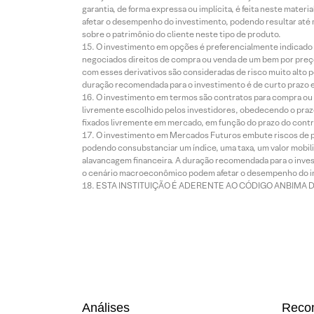
garantia, de forma expressa ou implícita, é feita neste ma
afetar o desempenho do investimento, podendo resultar até 
sobre o patrimônio do cliente neste tipo de produto.
O investimento em opções é preferencialmente indicado pa
negociados direitos de compra ou venda de um bem por preço
com esses derivativos são consideradas de risco muito alto p
duração recomendada para o investimento é de curto prazo e 
O investimento em termos são contratos para compra ou a
livremente escolhido pelos investidores, obedecendo o prazo
fixados livremente em mercado, em função do prazo do contr
O investimento em Mercados Futuros embute riscos de pe
podendo consubstanciar um índice, uma taxa, um valor mobiliá
alavancagem financeira. A duração recomendada para o invest
o cenário macroeconômico podem afetar o desempenho do i
ESTA INSTITUIÇÃO É ADERENTE AO CÓDIGO ANBIMA 
Análises
Reco