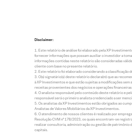
Disclaimer:
Este relatório de análise foi elaborado pela XP Investim
fornecer informações que possam auxiliar o investidor a toma
informações contidas neste relatório são consideradas válida
cliente com base no presente relatório.
Este relatório foi elaborado considerando a classificação d
O(s) signatário(s) deste relatório declara(m) que as reco
à XP Investimentos e que estão sujeitas a modificações sem 
receitas provenientes dos negócios e operações financeiras 
O analista responsável pelo conteúdo deste relatório e pe
responsável será o primeiro analista credenciado a ser menci
Os analistas da XP Investimentos estão obrigados ao cumpr
Analistas de Valores Mobiliários da XP Investimentos.
O atendimento de nossos clientes é realizado por empreg
Resolução CVM nº 178/2023, os quais encontram-se registrad
realizar consultoria, administração ou gestão de patrimônio 
capitais.