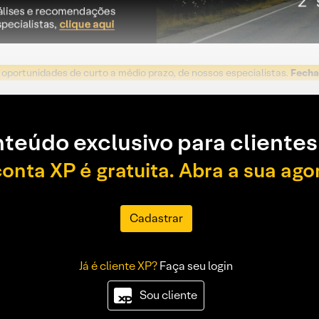
o oportunidades de curto a médio prazo, de nossos especialistas.
Fecha
teúdo exclusivo para clientes
conta XP é gratuita. Abra a sua ago
Cadastrar
Já é cliente XP?
Faça seu login
Sou cliente