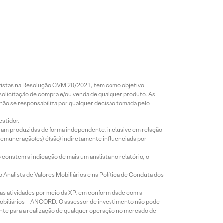
revistas na Resolução CVM 20/2021, tem como objetivo
 solicitação de compra e/ou venda de qualquer produto. As
 não se responsabiliza por qualquer decisão tomada pelo
estidor.
foram produzidas de forma independente, inclusive em relação
 remuneração(es) é(são) indiretamente influenciada por
constem a indicação de mais um analista no relatório, o
Analista de Valores Mobiliários e na Política de Conduta dos
s atividades por meio da XP, em conformidade com a
Mobiliários – ANCORD. O assessor de investimento não pode
iente para a realização de qualquer operação no mercado de