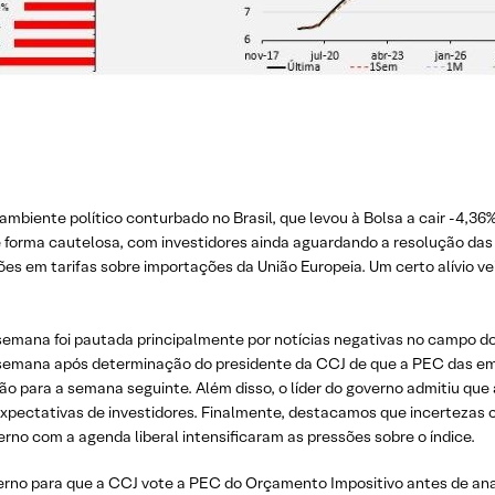
ambiente político conturbado no Brasil, que levou à Bolsa a cair -4,3
e forma cautelosa, com investidores ainda aguardando a resolução da
s em tarifas sobre importações da União Europeia. Um certo alívio vei
semana foi pautada principalmente por notícias negativas no campo dom
a semana após determinação do presidente da CCJ de que a PEC das em
o para a semana seguinte. Além disso, o líder do governo admitiu que a
 expectativas de investidores. Finalmente, destacamos que incertezas
o com a agenda liberal intensificaram as pressões sobre o índice.
verno para que a CCJ vote a PEC do Orçamento Impositivo antes de anal