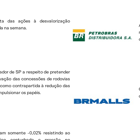
lta das ações à desvalorização
da na semana.
ador de SP a respeito de pretender
ovação das concessões de rodovias
 como contrapartida à redução das
impulsionar os papéis.
am somente -0,02% resistindo ao
tico conturbado e pressão no