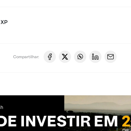
 XP
Compartilhar: