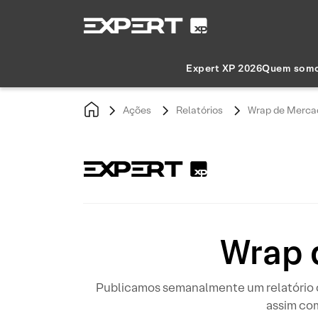
Expert XP 2026
Quem som
Ações
Relatórios
Wrap de Merca
Wrap 
Publicamos semanalmente um relatório co
assim com