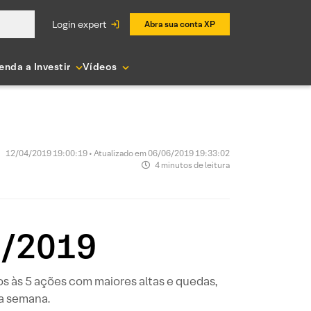
login expert
Abra sua conta XP
enda a Investir
Vídeos
12/04/2019 19:00:19 • Atualizado em 06/06/2019 19:33:02
4 minutos de leitura
4/2019
s às 5 ações com maiores altas e quedas,
ma semana.