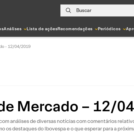
Buscar
os
Análises
Lista de ações
Recomendações
Periódicos
Apr
do - 12/04/2019
de Mercado – 12/0
m análises de diversas notícias com comentários relativo
o os destaques do Ibovespa e o que esperar para a próxi