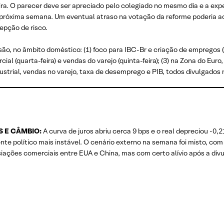
ira. O parecer deve ser apreciado pelo colegiado no mesmo dia e a exp
 próxima semana. Um eventual atraso na votação da reforme poderia ac
epção de risco.
, no âmbito doméstico: (1) foco para IBC-Br e criação de empregos (se
cial (quarta-feira) e vendas do varejo (quinta-feira); (3) na Zona do Eur
industrial, vendas no varejo, taxa de desemprego e PIB, todos divulgados 
S E CÂMBIO:
A curva de juros abriu cerca 9 bps e o real depreciou -
nte político mais instável. O cenário externo na semana foi misto, c
iações comerciais entre EUA e China, mas com certo alívio após a divu