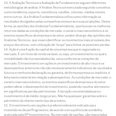
A Avaliação Técnica e a Avaliação de Fundamentos seguem diferentes
metodologias de análise. A Análise Técnica é executada seguindo conceitos
como tendência, suporte, resistência, candles, volumes, médias móveis
entre outros. Já a Análise Fundamentalista utiliza como informação os
resultados divulgados pelas companhias emissoras e suas projeções. Desta
forma, as opiniões dos Analistas Fundamentalistas, que buscam os melhores
retornos dadas as condições de mercado, o cenário macroeconômico e os
eventos específicos da empresa e do setor, podem divergir das opiniões dos
Analistas Técnicos, que visam identificar os movimentos mais prováveis dos
preços dos ativos, com utilização de “stops” para limitar as possíveis perdas.
Ação é uma fração do capital de uma empresa que é negociada no
mercado. É um título de renda variável, ou seja, um investimento no qual a
rentabilidade não é preestabelecida, varia conforme as cotações de
mercado. O investimento em ações é um investimento de alto risco e os
desempenhos anteriores não são necessariamente indicativos de resultados
futuros e nenhuma declaração ou garantia, de forma expressa ou implícita, é
feita neste material em relação a desempenhos. As condições de mercado, o
cenário macroeconômico, os eventos específicos da empresa e do setor
podem afetar o desempenho do investimento, podendo resultar até mesmo
em significativas perdas patrimoniais. A duração recomendada para o
investimento é de médio-longo prazo. Não há quaisquer garantias sobre o
patrimônio do cliente neste tipo de produto.
O investimento em opções é preferencialmente indicado para
investidores de perfil agressivo, de acordo com a política de suitability
praticada pela XP Investimentos. No mercado de opções, são negociados