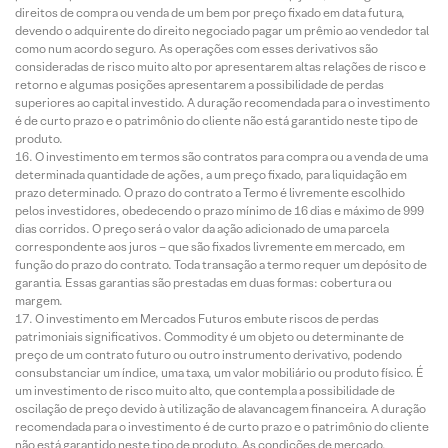
direitos de compra ou venda de um bem por preço fixado em data futura,
devendo o adquirente do direito negociado pagar um prêmio ao vendedor tal
como num acordo seguro. As operações com esses derivativos são
consideradas de risco muito alto por apresentarem altas relações de risco e
retorno e algumas posições apresentarem a possibilidade de perdas
superiores ao capital investido. A duração recomendada para o investimento
é de curto prazo e o patrimônio do cliente não está garantido neste tipo de
produto.
O investimento em termos são contratos para compra ou a venda de uma
determinada quantidade de ações, a um preço fixado, para liquidação em
prazo determinado. O prazo do contrato a Termo é livremente escolhido
pelos investidores, obedecendo o prazo mínimo de 16 dias e máximo de 999
dias corridos. O preço será o valor da ação adicionado de uma parcela
correspondente aos juros – que são fixados livremente em mercado, em
função do prazo do contrato. Toda transação a termo requer um depósito de
garantia. Essas garantias são prestadas em duas formas: cobertura ou
margem.
O investimento em Mercados Futuros embute riscos de perdas
patrimoniais significativos. Commodity é um objeto ou determinante de
preço de um contrato futuro ou outro instrumento derivativo, podendo
consubstanciar um índice, uma taxa, um valor mobiliário ou produto físico. É
um investimento de risco muito alto, que contempla a possibilidade de
oscilação de preço devido à utilização de alavancagem financeira. A duração
recomendada para o investimento é de curto prazo e o patrimônio do cliente
não está garantido neste tipo de produto. As condições de mercado,