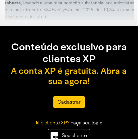
robusta
, levando a uma remuneração substancial aos acionistas
e a um atraente
dividend yield
em 2025 de 10,3% (o maior
rendimento do setor).
Conteúdo exclusivo para
clientes XP
A conta XP é gratuita. Abra a
sua agora!
Cadastrar
Já é cliente XP?
Faça seu login
Sou cliente