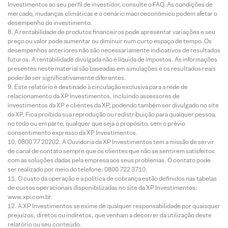
Investimentos ao seu perfil de investidor, consulte o FAQ. As condições de
mercado, mudanças climáticas e o cenário macroeconômico podem afetar o
desempenho do investimento.
A rentabilidade de produtos financeiros pode apresentar variações e seu
preço ou valor pode aumentar ou diminuir num curto espaço de tempo. Os
desempenhos anteriores não são necessariamente indicativos de resultados
futuros. A rentabilidade divulgada não é líquida de impostos. As informações
presentes neste material são baseadas em simulações e os resultados reais
poderão ser significativamente diferentes.
Este relatório é destinado à circulação exclusiva para a rede de
relacionamento da XP Investimentos, incluindo assessores de
investimentos da XP e clientes da XP, podendo também ser divulgado no site
da XP. Fica proibida sua reprodução ou redistribuição para qualquer pessoa,
no todo ou em parte, qualquer que seja o propósito, sem o prévio
consentimento expresso da XP Investimentos.
0800 77 20202. A Ouvidoria da XP Investimentos tem a missão de servir
de canal de contato sempre que os clientes que não se sentirem satisfeitos
com as soluções dadas pela empresa aos seus problemas. O contato pode
ser realizado por meio do telefone: 0800 722 3710.
O custo da operação e a política de cobrança estão definidos nas tabelas
de custos operacionais disponibilizadas no site da XP Investimentos:
www.xpi.com.br.
A XP Investimentos se exime de qualquer responsabilidade por quaisquer
prejuízos, diretos ou indiretos, que venham a decorrer da utilização deste
relatório ou seu conteúdo.