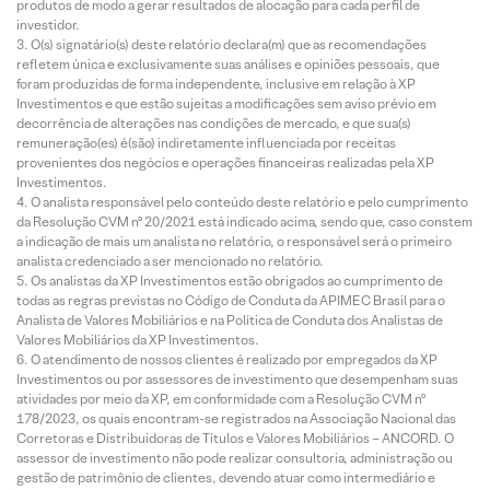
produtos de modo a gerar resultados de alocação para cada perfil de
investidor.
O(s) signatário(s) deste relatório declara(m) que as recomendações
refletem única e exclusivamente suas análises e opiniões pessoais, que
foram produzidas de forma independente, inclusive em relação à XP
Investimentos e que estão sujeitas a modificações sem aviso prévio em
decorrência de alterações nas condições de mercado, e que sua(s)
remuneração(es) é(são) indiretamente influenciada por receitas
provenientes dos negócios e operações financeiras realizadas pela XP
Investimentos.
O analista responsável pelo conteúdo deste relatório e pelo cumprimento
da Resolução CVM nº 20/2021 está indicado acima, sendo que, caso constem
a indicação de mais um analista no relatório, o responsável será o primeiro
analista credenciado a ser mencionado no relatório.
Os analistas da XP Investimentos estão obrigados ao cumprimento de
todas as regras previstas no Código de Conduta da APIMEC Brasil para o
Analista de Valores Mobiliários e na Política de Conduta dos Analistas de
Valores Mobiliários da XP Investimentos.
O atendimento de nossos clientes é realizado por empregados da XP
Investimentos ou por assessores de investimento que desempenham suas
atividades por meio da XP, em conformidade com a Resolução CVM nº
178/2023, os quais encontram-se registrados na Associação Nacional das
Corretoras e Distribuidoras de Títulos e Valores Mobiliários – ANCORD. O
assessor de investimento não pode realizar consultoria, administração ou
gestão de patrimônio de clientes, devendo atuar como intermediário e