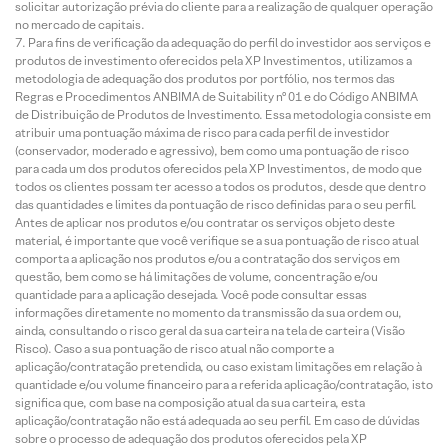
solicitar autorização prévia do cliente para a realização de qualquer operação
no mercado de capitais.
Para fins de verificação da adequação do perfil do investidor aos serviços e
produtos de investimento oferecidos pela XP Investimentos, utilizamos a
metodologia de adequação dos produtos por portfólio, nos termos das
Regras e Procedimentos ANBIMA de Suitability nº 01 e do Código ANBIMA
de Distribuição de Produtos de Investimento. Essa metodologia consiste em
atribuir uma pontuação máxima de risco para cada perfil de investidor
(conservador, moderado e agressivo), bem como uma pontuação de risco
para cada um dos produtos oferecidos pela XP Investimentos, de modo que
todos os clientes possam ter acesso a todos os produtos, desde que dentro
das quantidades e limites da pontuação de risco definidas para o seu perfil.
Antes de aplicar nos produtos e/ou contratar os serviços objeto deste
material, é importante que você verifique se a sua pontuação de risco atual
comporta a aplicação nos produtos e/ou a contratação dos serviços em
questão, bem como se há limitações de volume, concentração e/ou
quantidade para a aplicação desejada. Você pode consultar essas
informações diretamente no momento da transmissão da sua ordem ou,
ainda, consultando o risco geral da sua carteira na tela de carteira (Visão
Risco). Caso a sua pontuação de risco atual não comporte a
aplicação/contratação pretendida, ou caso existam limitações em relação à
quantidade e/ou volume financeiro para a referida aplicação/contratação, isto
significa que, com base na composição atual da sua carteira, esta
aplicação/contratação não está adequada ao seu perfil. Em caso de dúvidas
sobre o processo de adequação dos produtos oferecidos pela XP