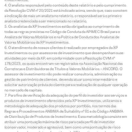
O analista responsável pelo conteúdo deste relatório e pelo cumprimento
da Resolução CVM nº 20/2021 está indicado acima, sendo que, caso constem
a indicação de mais um analista no relatório, o responsável será o primeiro
analista credenciado a ser mencionado no relatório.
Os analistas da XP Investimentos estão obrigados ao cumprimento de
todas as regras previstas no Código de Conduta da APIMEC Brasil para o
Analista de Valores Mobiliários e na Política de Conduta dos Analistas de
Valores Mobiliários da XP Investimentos.
O atendimento de nossos clientes é realizado por empregados da XP
Investimentos ou por assessores de investimento que desempenham suas
atividades por meio da XP, em conformidade com a Resolução CVM nº
178/2023, os quais encontram-se registrados na Associação Nacional das
Corretoras e Distribuidoras de Títulos e Valores Mobiliários – ANCORD. O
assessor de investimento não pode realizar consultoria, administração ou
gestão de patrimônio de clientes, devendo atuar como intermediário e
solicitar autorização prévia do cliente para a realização de qualquer operação
no mercado de capitais.
Para fins de verificação da adequação do perfil do investidor aos serviços e
produtos de investimento oferecidos pela XP Investimentos, utilizamos a
metodologia de adequação dos produtos por portfólio, nos termos das
Regras e Procedimentos ANBIMA de Suitability nº 01 e do Código ANBIMA
de Distribuição de Produtos de Investimento. Essa metodologia consiste em
atribuir uma pontuação máxima de risco para cada perfil de investidor
(conservador, moderado e agressivo), bem como uma pontuação de risco