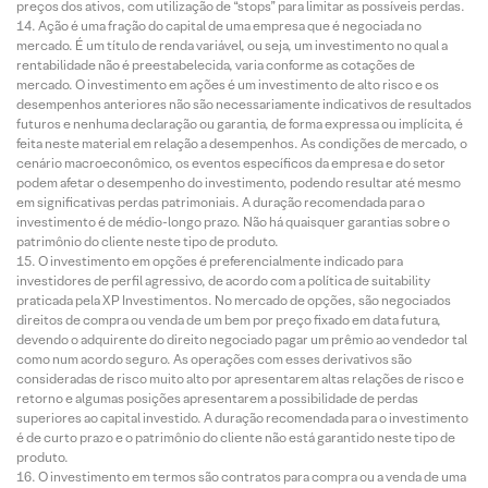
preços dos ativos, com utilização de “stops” para limitar as possíveis perdas.
Ação é uma fração do capital de uma empresa que é negociada no
mercado. É um título de renda variável, ou seja, um investimento no qual a
rentabilidade não é preestabelecida, varia conforme as cotações de
mercado. O investimento em ações é um investimento de alto risco e os
desempenhos anteriores não são necessariamente indicativos de resultados
futuros e nenhuma declaração ou garantia, de forma expressa ou implícita, é
feita neste material em relação a desempenhos. As condições de mercado, o
cenário macroeconômico, os eventos específicos da empresa e do setor
podem afetar o desempenho do investimento, podendo resultar até mesmo
em significativas perdas patrimoniais. A duração recomendada para o
investimento é de médio-longo prazo. Não há quaisquer garantias sobre o
patrimônio do cliente neste tipo de produto.
O investimento em opções é preferencialmente indicado para
investidores de perfil agressivo, de acordo com a política de suitability
praticada pela XP Investimentos. No mercado de opções, são negociados
direitos de compra ou venda de um bem por preço fixado em data futura,
devendo o adquirente do direito negociado pagar um prêmio ao vendedor tal
como num acordo seguro. As operações com esses derivativos são
consideradas de risco muito alto por apresentarem altas relações de risco e
retorno e algumas posições apresentarem a possibilidade de perdas
superiores ao capital investido. A duração recomendada para o investimento
é de curto prazo e o patrimônio do cliente não está garantido neste tipo de
produto.
O investimento em termos são contratos para compra ou a venda de uma