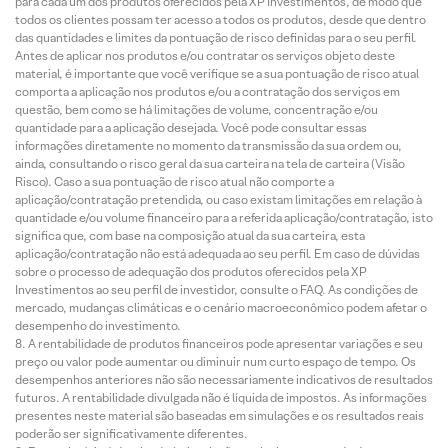
para cada um dos produtos oferecidos pela XP Investimentos, de modo que
todos os clientes possam ter acesso a todos os produtos, desde que dentro
das quantidades e limites da pontuação de risco definidas para o seu perfil.
Antes de aplicar nos produtos e/ou contratar os serviços objeto deste
material, é importante que você verifique se a sua pontuação de risco atual
comporta a aplicação nos produtos e/ou a contratação dos serviços em
questão, bem como se há limitações de volume, concentração e/ou
quantidade para a aplicação desejada. Você pode consultar essas
informações diretamente no momento da transmissão da sua ordem ou,
ainda, consultando o risco geral da sua carteira na tela de carteira (Visão
Risco). Caso a sua pontuação de risco atual não comporte a
aplicação/contratação pretendida, ou caso existam limitações em relação à
quantidade e/ou volume financeiro para a referida aplicação/contratação, isto
significa que, com base na composição atual da sua carteira, esta
aplicação/contratação não está adequada ao seu perfil. Em caso de dúvidas
sobre o processo de adequação dos produtos oferecidos pela XP
Investimentos ao seu perfil de investidor, consulte o FAQ. As condições de
mercado, mudanças climáticas e o cenário macroeconômico podem afetar o
desempenho do investimento.
A rentabilidade de produtos financeiros pode apresentar variações e seu
preço ou valor pode aumentar ou diminuir num curto espaço de tempo. Os
desempenhos anteriores não são necessariamente indicativos de resultados
futuros. A rentabilidade divulgada não é líquida de impostos. As informações
presentes neste material são baseadas em simulações e os resultados reais
poderão ser significativamente diferentes.