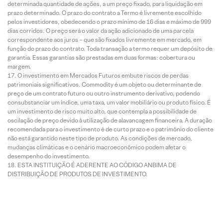
determinada quantidade de ações, a um preço fixado, para liquidação em
prazo determinado. O prazo do contrato a Termo é livremente escolhido
pelos investidores, obedecendo o prazo mínimo de 16 dias e máximo de 999
dias corridos. O preço será o valor da ação adicionado de uma parcela
correspondente aos juros – que são fixados livremente em mercado, em
função do prazo do contrato. Toda transação a termo requer um depósito de
garantia. Essas garantias são prestadas em duas formas: cobertura ou
margem.
O investimento em Mercados Futuros embute riscos de perdas
patrimoniais significativos. Commodity é um objeto ou determinante de
preço de um contrato futuro ou outro instrumento derivativo, podendo
consubstanciar um índice, uma taxa, um valor mobiliário ou produto físico. É
um investimento de risco muito alto, que contempla a possibilidade de
oscilação de preço devido à utilização de alavancagem financeira. A duração
recomendada para o investimento é de curto prazo e o patrimônio do cliente
não está garantido neste tipo de produto. As condições de mercado,
mudanças climáticas e o cenário macroeconômico podem afetar o
desempenho do investimento.
ESTA INSTITUIÇÃO É ADERENTE AO CÓDIGO ANBIMA DE
DISTRIBUIÇÃO DE PRODUTOS DE INVESTIMENTO.