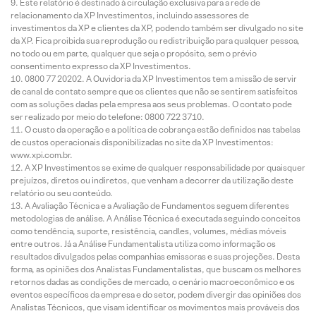
Este relatório é destinado à circulação exclusiva para a rede de
relacionamento da XP Investimentos, incluindo assessores de
investimentos da XP e clientes da XP, podendo também ser divulgado no site
da XP. Fica proibida sua reprodução ou redistribuição para qualquer pessoa,
no todo ou em parte, qualquer que seja o propósito, sem o prévio
consentimento expresso da XP Investimentos.
0800 77 20202. A Ouvidoria da XP Investimentos tem a missão de servir
de canal de contato sempre que os clientes que não se sentirem satisfeitos
com as soluções dadas pela empresa aos seus problemas. O contato pode
ser realizado por meio do telefone: 0800 722 3710.
O custo da operação e a política de cobrança estão definidos nas tabelas
de custos operacionais disponibilizadas no site da XP Investimentos:
www.xpi.com.br.
A XP Investimentos se exime de qualquer responsabilidade por quaisquer
prejuízos, diretos ou indiretos, que venham a decorrer da utilização deste
relatório ou seu conteúdo.
A Avaliação Técnica e a Avaliação de Fundamentos seguem diferentes
metodologias de análise. A Análise Técnica é executada seguindo conceitos
como tendência, suporte, resistência, candles, volumes, médias móveis
entre outros. Já a Análise Fundamentalista utiliza como informação os
resultados divulgados pelas companhias emissoras e suas projeções. Desta
forma, as opiniões dos Analistas Fundamentalistas, que buscam os melhores
retornos dadas as condições de mercado, o cenário macroeconômico e os
eventos específicos da empresa e do setor, podem divergir das opiniões dos
Analistas Técnicos, que visam identificar os movimentos mais prováveis dos