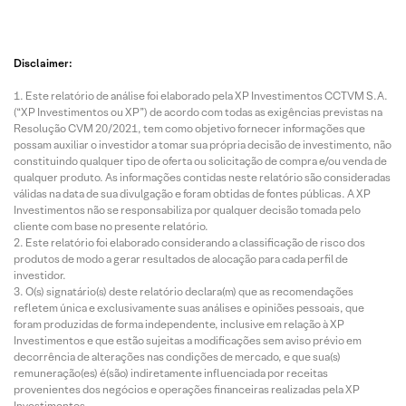
Disclaimer:
Este relatório de análise foi elaborado pela XP Investimentos CCTVM S.A.
(“XP Investimentos ou XP”) de acordo com todas as exigências previstas na
Resolução CVM 20/2021, tem como objetivo fornecer informações que
possam auxiliar o investidor a tomar sua própria decisão de investimento, não
constituindo qualquer tipo de oferta ou solicitação de compra e/ou venda de
qualquer produto. As informações contidas neste relatório são consideradas
válidas na data de sua divulgação e foram obtidas de fontes públicas. A XP
Investimentos não se responsabiliza por qualquer decisão tomada pelo
cliente com base no presente relatório.
Este relatório foi elaborado considerando a classificação de risco dos
produtos de modo a gerar resultados de alocação para cada perfil de
investidor.
O(s) signatário(s) deste relatório declara(m) que as recomendações
refletem única e exclusivamente suas análises e opiniões pessoais, que
foram produzidas de forma independente, inclusive em relação à XP
Investimentos e que estão sujeitas a modificações sem aviso prévio em
decorrência de alterações nas condições de mercado, e que sua(s)
remuneração(es) é(são) indiretamente influenciada por receitas
provenientes dos negócios e operações financeiras realizadas pela XP
Investimentos.