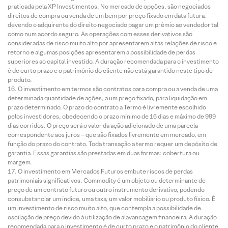
praticada pela XP Investimentos. No mercado de opções, são negociados
direitos de compra ou venda de um bem por preço fixado em data futura,
devendo o adquirente do direito negociado pagar um prêmio ao vendedor tal
como num acordo seguro. As operações com esses derivativos são
consideradas de risco muito alto por apresentarem altas relações de risco e
retorno e algumas posições apresentarem a possibilidade de perdas
superiores ao capital investido. A duração recomendada para o investimento
é de curto prazo e o patrimônio do cliente não está garantido neste tipo de
produto.
O investimento em termos são contratos para compra ou a venda de uma
determinada quantidade de ações, a um preço fixado, para liquidação em
prazo determinado. O prazo do contrato a Termo é livremente escolhido
pelos investidores, obedecendo o prazo mínimo de 16 dias e máximo de 999
dias corridos. O preço será o valor da ação adicionado de uma parcela
correspondente aos juros – que são fixados livremente em mercado, em
função do prazo do contrato. Toda transação a termo requer um depósito de
garantia. Essas garantias são prestadas em duas formas: cobertura ou
margem.
O investimento em Mercados Futuros embute riscos de perdas
patrimoniais significativos. Commodity é um objeto ou determinante de
preço de um contrato futuro ou outro instrumento derivativo, podendo
consubstanciar um índice, uma taxa, um valor mobiliário ou produto físico. É
um investimento de risco muito alto, que contempla a possibilidade de
oscilação de preço devido à utilização de alavancagem financeira. A duração
recomendada para o investimento é de curto prazo e o patrimônio do cliente