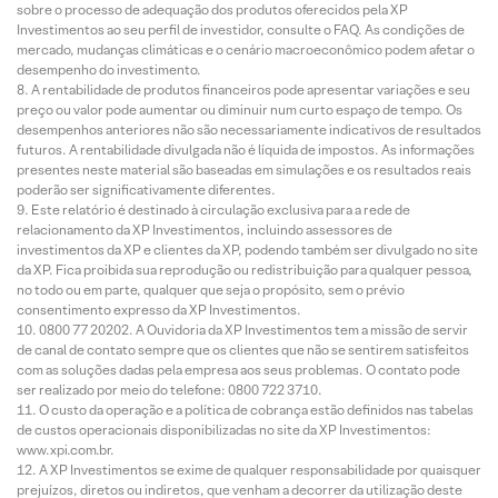
sobre o processo de adequação dos produtos oferecidos pela XP
Investimentos ao seu perfil de investidor, consulte o FAQ. As condições de
mercado, mudanças climáticas e o cenário macroeconômico podem afetar o
desempenho do investimento.
A rentabilidade de produtos financeiros pode apresentar variações e seu
preço ou valor pode aumentar ou diminuir num curto espaço de tempo. Os
desempenhos anteriores não são necessariamente indicativos de resultados
futuros. A rentabilidade divulgada não é líquida de impostos. As informações
presentes neste material são baseadas em simulações e os resultados reais
poderão ser significativamente diferentes.
Este relatório é destinado à circulação exclusiva para a rede de
relacionamento da XP Investimentos, incluindo assessores de
investimentos da XP e clientes da XP, podendo também ser divulgado no site
da XP. Fica proibida sua reprodução ou redistribuição para qualquer pessoa,
no todo ou em parte, qualquer que seja o propósito, sem o prévio
consentimento expresso da XP Investimentos.
0800 77 20202. A Ouvidoria da XP Investimentos tem a missão de servir
de canal de contato sempre que os clientes que não se sentirem satisfeitos
com as soluções dadas pela empresa aos seus problemas. O contato pode
ser realizado por meio do telefone: 0800 722 3710.
O custo da operação e a política de cobrança estão definidos nas tabelas
de custos operacionais disponibilizadas no site da XP Investimentos:
www.xpi.com.br.
A XP Investimentos se exime de qualquer responsabilidade por quaisquer
prejuízos, diretos ou indiretos, que venham a decorrer da utilização deste