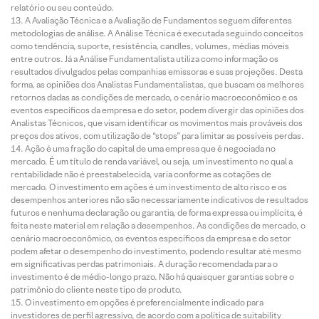
relatório ou seu conteúdo.
A Avaliação Técnica e a Avaliação de Fundamentos seguem diferentes
metodologias de análise. A Análise Técnica é executada seguindo conceitos
como tendência, suporte, resistência, candles, volumes, médias móveis
entre outros. Já a Análise Fundamentalista utiliza como informação os
resultados divulgados pelas companhias emissoras e suas projeções. Desta
forma, as opiniões dos Analistas Fundamentalistas, que buscam os melhores
retornos dadas as condições de mercado, o cenário macroeconômico e os
eventos específicos da empresa e do setor, podem divergir das opiniões dos
Analistas Técnicos, que visam identificar os movimentos mais prováveis dos
preços dos ativos, com utilização de “stops” para limitar as possíveis perdas.
Ação é uma fração do capital de uma empresa que é negociada no
mercado. É um título de renda variável, ou seja, um investimento no qual a
rentabilidade não é preestabelecida, varia conforme as cotações de
mercado. O investimento em ações é um investimento de alto risco e os
desempenhos anteriores não são necessariamente indicativos de resultados
futuros e nenhuma declaração ou garantia, de forma expressa ou implícita, é
feita neste material em relação a desempenhos. As condições de mercado, o
cenário macroeconômico, os eventos específicos da empresa e do setor
podem afetar o desempenho do investimento, podendo resultar até mesmo
em significativas perdas patrimoniais. A duração recomendada para o
investimento é de médio-longo prazo. Não há quaisquer garantias sobre o
patrimônio do cliente neste tipo de produto.
O investimento em opções é preferencialmente indicado para
investidores de perfil agressivo, de acordo com a política de suitability