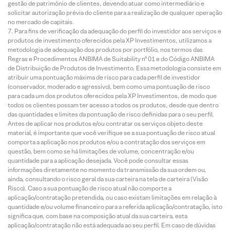
gestão de patrimônio de clientes, devendo atuar como intermediário e
solicitar autorização prévia do cliente para a realização de qualquer operação
no mercado de capitais.
Para fins de verificação da adequação do perfil do investidor aos serviços e
produtos de investimento oferecidos pela XP Investimentos, utilizamos a
metodologia de adequação dos produtos por portfólio, nos termos das
Regras e Procedimentos ANBIMA de Suitability nº 01 e do Código ANBIMA
de Distribuição de Produtos de Investimento. Essa metodologia consiste em
atribuir uma pontuação máxima de risco para cada perfil de investidor
(conservador, moderado e agressivo), bem como uma pontuação de risco
para cada um dos produtos oferecidos pela XP Investimentos, de modo que
todos os clientes possam ter acesso a todos os produtos, desde que dentro
das quantidades e limites da pontuação de risco definidas para o seu perfil.
Antes de aplicar nos produtos e/ou contratar os serviços objeto deste
material, é importante que você verifique se a sua pontuação de risco atual
comporta a aplicação nos produtos e/ou a contratação dos serviços em
questão, bem como se há limitações de volume, concentração e/ou
quantidade para a aplicação desejada. Você pode consultar essas
informações diretamente no momento da transmissão da sua ordem ou,
ainda, consultando o risco geral da sua carteira na tela de carteira (Visão
Risco). Caso a sua pontuação de risco atual não comporte a
aplicação/contratação pretendida, ou caso existam limitações em relação à
quantidade e/ou volume financeiro para a referida aplicação/contratação, isto
significa que, com base na composição atual da sua carteira, esta
aplicação/contratação não está adequada ao seu perfil. Em caso de dúvidas