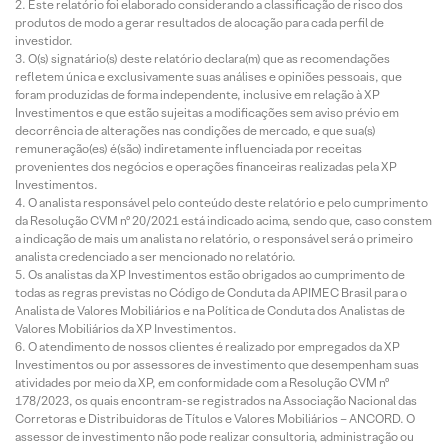
Este relatório foi elaborado considerando a classificação de risco dos
produtos de modo a gerar resultados de alocação para cada perfil de
investidor.
O(s) signatário(s) deste relatório declara(m) que as recomendações
refletem única e exclusivamente suas análises e opiniões pessoais, que
foram produzidas de forma independente, inclusive em relação à XP
Investimentos e que estão sujeitas a modificações sem aviso prévio em
decorrência de alterações nas condições de mercado, e que sua(s)
remuneração(es) é(são) indiretamente influenciada por receitas
provenientes dos negócios e operações financeiras realizadas pela XP
Investimentos.
O analista responsável pelo conteúdo deste relatório e pelo cumprimento
da Resolução CVM nº 20/2021 está indicado acima, sendo que, caso constem
a indicação de mais um analista no relatório, o responsável será o primeiro
analista credenciado a ser mencionado no relatório.
Os analistas da XP Investimentos estão obrigados ao cumprimento de
todas as regras previstas no Código de Conduta da APIMEC Brasil para o
Analista de Valores Mobiliários e na Política de Conduta dos Analistas de
Valores Mobiliários da XP Investimentos.
O atendimento de nossos clientes é realizado por empregados da XP
Investimentos ou por assessores de investimento que desempenham suas
atividades por meio da XP, em conformidade com a Resolução CVM nº
178/2023, os quais encontram-se registrados na Associação Nacional das
Corretoras e Distribuidoras de Títulos e Valores Mobiliários – ANCORD. O
assessor de investimento não pode realizar consultoria, administração ou