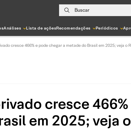
Buscar
os
Análises
Lista de ações
Recomendações
Periódicos
Apr
vado cresce 466% e pode chegar a metade do Brasil em 2025; veja o 
rivado cresce 466% 
asil em 2025; veja 