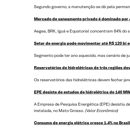
Segundo governo, a manutenção se dá pela permanê
Mercado de saneamento privado é dominado por 4
Aegea, BRK, Iguá e Equatorial concentram 84% do 
Setor de energia pode movimentar até R$ 120 bi 
Segmento pode ter ano aquecido, mas cenário de juro
Reservatórios de hidrelétricas de três regiões de
Os reservatórios das hidrelétricas devem fechar jan
EPE desiste de estudos de hidrelétrica de 140 M
A Empresa de Pesquisa Energética (EPE) desistiu d
instalada, no Mato Grosso.
(Valor Econômico)
Consumo de energia elétrica cresce 1,4% no Brasi