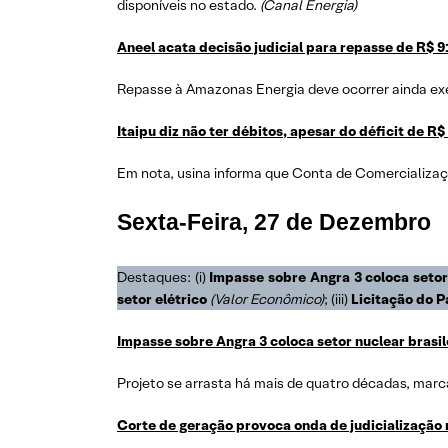
disponíveis no estado.
(Canal Energia)
Aneel acata decisão judicial para repasse de R$ 
Repasse à Amazonas Energia deve ocorrer ainda exer
Itaipu diz não ter débitos, apesar do déficit de 
Em nota, usina informa que Conta de Comercializaçã
Sexta-Feira,
27 de Dezembro
Destaques: (i)
Impasse sobre Angra 3 coloca seto
setor elétrico
(Valor Econômico)
; (iii)
Licitação do P
Impasse sobre Angra 3 coloca setor nuclear brasi
Projeto se arrasta há mais de quatro décadas, marc
Corte de geração provoca onda de judicialização n