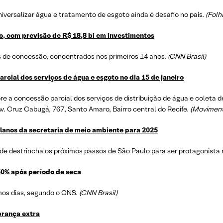
versalizar água e tratamento de esgoto ainda é desafio no país.
(Folh
, com previsão de R$ 18,8 bi em investimentos
 de concessão, concentrados nos primeiros 14 anos.
(CNN Brasil)
rcial dos serviços de água e esgoto no dia 15 de janeiro
bre a concessão parcial dos serviços de distribuição de água e colet
 Av. Cruz Cabugá, 767, Santo Amaro, Bairro central do Recife.
(Moviment
 planos da secretaria de meio ambiente para 2025
de destrincha os próximos passos de São Paulo para ser protagonista
50% após período de seca
imos dias, segundo o ONS.
(CNN Brasil)
brança extra