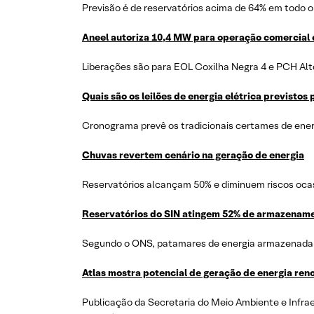
Previsão é de reservatórios acima de 64% em todo o 
Aneel autoriza 10,4 MW para operação comercial 
Liberações são para EOL Coxilha Negra 4 e PCH Alt
Quais são os leilões de energia elétrica previstos
Cronograma prevê os tradicionais certames de energ
Chuvas revertem cenário na geração de energia
Reservatórios alcançam 50% e diminuem riscos oca
Reservatórios do SIN atingem 52% de armazenam
Segundo o ONS, patamares de energia armazenada 
Atlas mostra potencial de geração de energia ren
Publicação da Secretaria do Meio Ambiente e Infrae