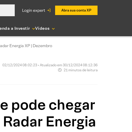
login expert
Abra sua conta XP
enda a Investir
Vídeos
Radar Energia XP | Dezembro
02/12/2024 08:02:23 • Atualizado em 30/12/2024 08:12:36
21 minutos de leitura
e pode chegar
o Radar Energia