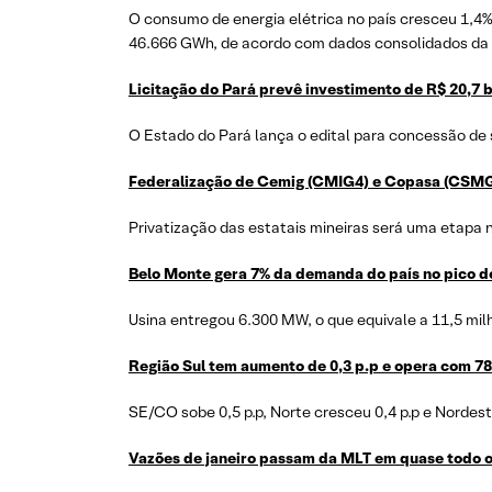
O consumo de energia elétrica no país cresceu 1,
46.666 GWh, de acordo com dados consolidados da 
Licitação do Pará prevê investimento de R$ 20,7 b
O Estado do Pará lança o edital para concessão de
Federalização de Cemig (CMIG4) e Copasa (CSMG3)
Privatização das estatais mineiras será uma etapa
Belo Monte gera 7% da demanda do país no pico 
Usina entregou 6.300 MW, o que equivale a 11,5 mil
Região Sul tem aumento de 0,3 p.p e opera com 7
SE/CO sobe 0,5 p.p, Norte cresceu 0,4 p.p e Nordeste
Vazões de janeiro passam da MLT em quase todo o