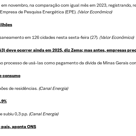
4% em novembro, na comparação com igual mês em 2023, registrando, r
Empresa de Pesquisa Energética (EPE).
(Valor Econômico)
ilhões
 saneamento em 126 cidades nesta sexta-feira (27).
(Valor Econômico)
 deve ocorrer ainda em 2025, diz Zema; mas antes, empresas prec
 no processo de usá-las como pagamento da dívida de Minas Gerais co
de consumo
hões de residências.
(Canal Energia)
8,9%
 subiu 0,3 p.p.
(Canal Energia)
 país, aponta ONS