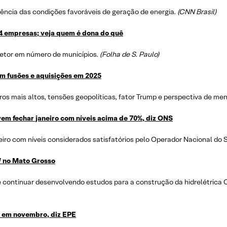
ncia das condições favoráveis de geração de energia.
(CNN Brasil)
 empresas; veja quem é dona do quê
setor em número de municípios.
(Folha de S. Paulo)
em fusões e aquisições em 2025
s mais altos, tensões geopolíticas, fator Trump e perspectiva de meno
vem fechar janeiro com níveis acima de 70%, diz ONS
eiro com níveis considerados satisfatórios pelo Operador Nacional do 
W no Mato Grosso
e continuar desenvolvendo estudos para a construção da hidrelétric
l em novembro, diz EPE