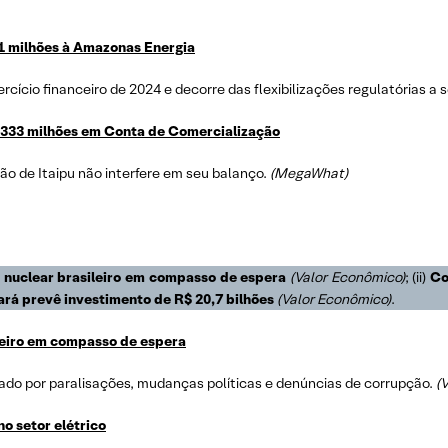
91 milhões à Amazonas Energia
cício financeiro de 2024 e decorre das flexibilizações regulatórias 
R$ 333 milhões em Conta de Comercialização
o de Itaipu não interfere em seu balanço.
(MegaWhat)
r nuclear brasileiro em compasso de espera
(Valor Econômico)
; (ii)
Co
ará prevê investimento de R$ 20,7 bilhões
(Valor Econômico)
.
leiro em compasso de espera
ado por paralisações, mudanças políticas e denúncias de corrupção.
(
o setor elétrico