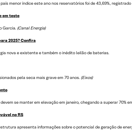
país menor índice este ano nos reservatórios foi de 43,69%, registrado
e em teste
o Garcia.
(Canal Energia)
 para 2025? Confira
ia nova e existente e também o inédito leilão de baterias.
sionados pela seca mais grave em 70 anos.
(Eixos)
ento
devem se manter em elevação em janeiro, chegando a superar 70% em
ovável no RS
strutura apresenta informações sobre o potencial de geração de energi