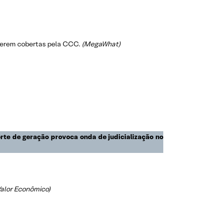
a serem cobertas pela CCC.
(MegaWhat)
rte de geração provoca onda de judicialização no
Valor Econômico)