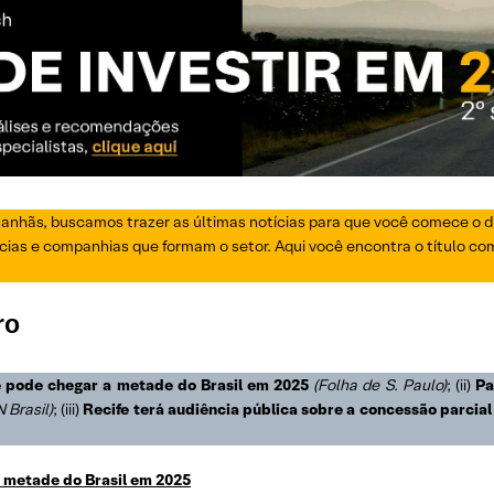
manhãs, buscamos trazer as últimas notícias para que você comece o di
ias e companhias que formam o setor. Aqui você encontra o título com o
ro
 pode chegar a metade do Brasil em 2025
(Folha de S. Paulo)
; (ii)
Pa
 Brasil)
; (iii)
Recife terá audiência pública sobre a concessão parcial 
 metade do Brasil em 2025