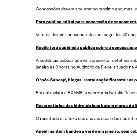
Concessões devem acelerar no próximo ano, mas uni
Pará publica edital para concessão de saneamento
Valores devem ser executados ao longo dos 40 anos
Recife terá audiência pública sobre a concessão pa
A audiência pública que vai apresentar detalhes so
janeiro às 9 horas no Auditório da Fiepe, situado na
O ‘pós-Sabesp’, biogás, restauração florestal: os
Em entrevista à EXAME, a secretária Natalia Resen
Reservatórios das hidrelétricas batem marca de 
O resultado é reflexo das chuvas ocorridas nos últ
Aneel mantém bandeira verde em janeiro, sem co