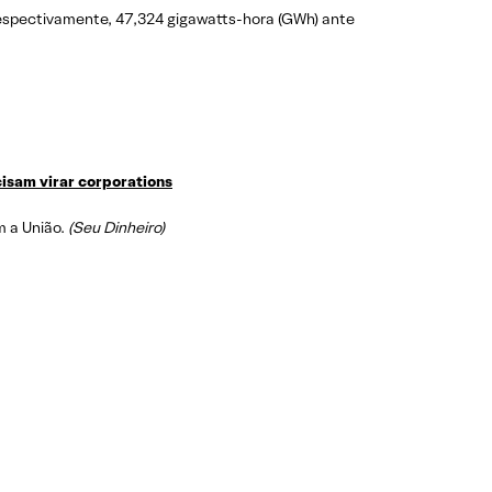
espectivamente, 47,324 gigawatts-hora (GWh) ante
isam virar corporations
m a União.
(Seu Dinheiro)