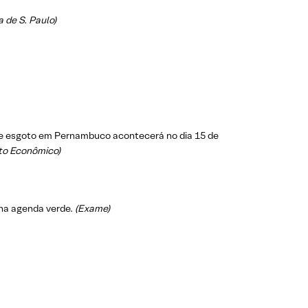
a de S. Paulo)
a de esgoto em Pernambuco acontecerá no dia 15 de
o Econômico)
 na agenda verde.
(Exame)