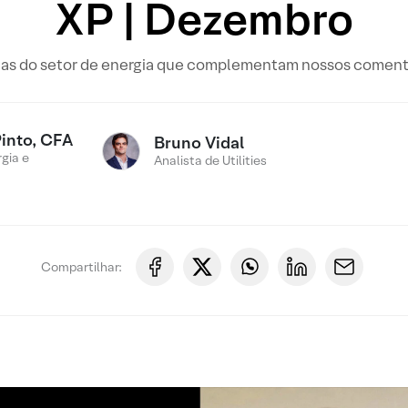
XP | Dezembro
cias do setor de energia que complementam nossos comentá
Pinto, CFA
Bruno Vidal
gia e
Analista de Utilities
Compartilhar: