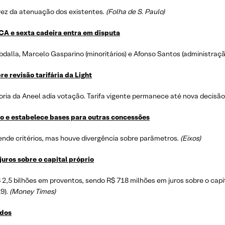
vez da atenuação dos existentes.
(Folha de S. Paulo)
CA e sexta cadeira entra em disputa
alla, Marcelo Gasparino (minoritários) e Afonso Santos (administraçã
e revisão tarifária da Light
ria da Aneel adia votação. Tarifa vigente permanece até nova decisão
o e estabelece bases para outras concessões
tende critérios, mas houve divergência sobre parâmetros.
(Eixos)
uros sobre o capital próprio
,5 bilhões em proventos, sendo R$ 718 milhões em juros sobre o capita
9).
(Money Times)
ndos