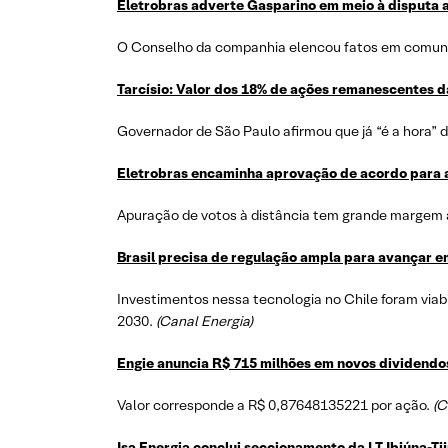
Eletrobras adverte Gasparino em meio à disputa 
O Conselho da companhia elencou fatos em comunic
Tarcísio: Valor dos 18% de ações remanescentes 
Governador de São Paulo afirmou que já “é a hora” de
Eletrobras encaminha aprovação de acordo para 
Apuração de votos à distância tem grande margem a
Brasil precisa de regulação ampla para avançar em
Investimentos nessa tecnologia no Chile foram via
2030.
(Canal Energia)
Engie anuncia R$ 715 milhões em novos dividendo
Valor corresponde a R$ 0,87648135221 por ação.
(C
Isa Energia conclui seccionamento da LT Ibiúna-Ti