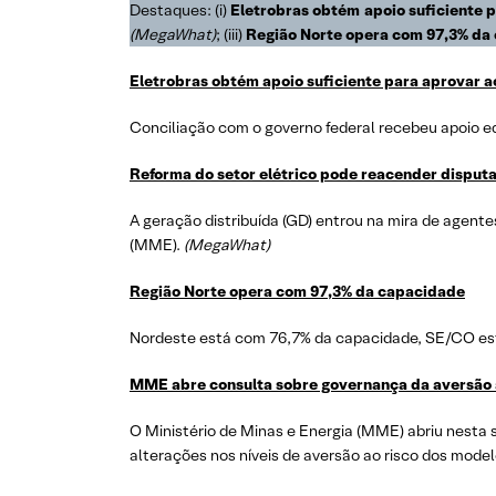
Destaques: (i)
Eletrobras obtém apoio suficiente 
(MegaWhat)
; (iii)
Região Norte opera com 97,3% da
Eletrobras obtém apoio suficiente para aprovar 
Conciliação com o governo federal recebeu apoio e
Reforma do setor elétrico pode reacender disputa
A geração distribuída (GD) entrou na mira de agent
(MME).
(MegaWhat)
Região Norte opera com 97,3% da capacidade
Nordeste está com 76,7% da capacidade, SE/CO e
MME abre consulta sobre governança da aversão 
O Ministério de Minas e Energia (MME) abriu nesta s
alterações nos níveis de aversão ao risco dos mode