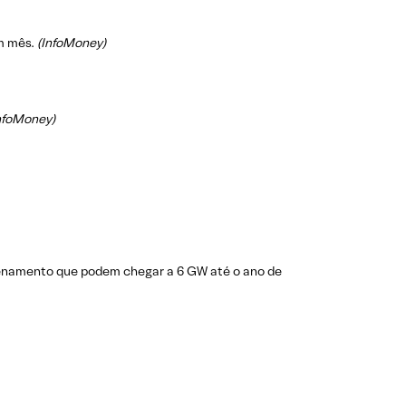
m mês.
(InfoMoney)
nfoMoney)
azenamento que podem chegar a 6 GW até o ano de