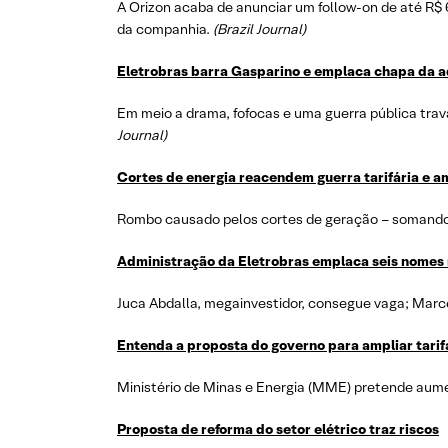
A Orizon acaba de anunciar um follow-on de até R
da companhia.
(Brazil Journal)
Eletrobras barra Gasparino e emplaca chapa da 
Em meio a drama, fofocas e uma guerra pública trav
Journal)
Cortes de energia reacendem guerra tarifária e a
Rombo causado pelos cortes de geração – somando eó
Administração da Eletrobras emplaca seis nomes 
Juca Abdalla, megainvestidor, consegue vaga; Marcel
Entenda a proposta do governo para ampliar tarifa
Ministério de Minas e Energia (MME) pretende aume
Proposta de reforma do setor elétrico traz riscos