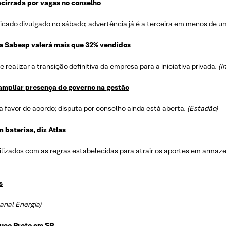
acirrada por vagas no conselho
ado divulgado no sábado; advertência já é a terceira em menos de u
da Sabesp valerá mais que 32% vendidos
 realizar a transição definitiva da empresa para a iniciativa privada.
(I
ampliar presença do governo na gestão
 favor de acordo; disputa por conselho ainda está aberta.
(Estadão)
 baterias, diz Atlas
bilizados com as regras estabelecidas para atrair os aportes em arm
s
anal Energia)
juco Preto em SP