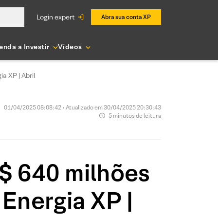
login expert
Abra sua conta XP
enda a Investir
Vídeos
a XP | Abril
01/04/2025 08:08:42 • Atualizado em 30/04/2025 20:30:43
5 minutos de leitura
R$ 640 milhões
Energia XP |