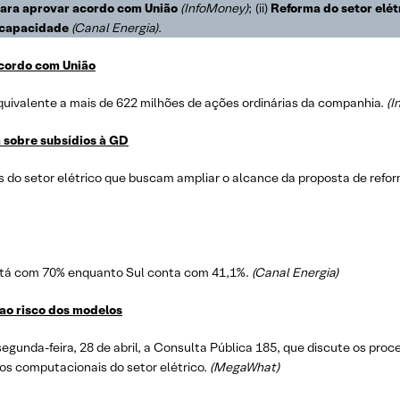
para aprovar acordo com União
(InfoMoney)
; (ii)
Reforma do setor elét
 capacidade
(Canal Energia)
.
acordo com União
quivalente a mais de 622 milhões de ações ordinárias da companhia.
(I
 sobre subsídios à GD
es do setor elétrico que buscam ampliar o alcance da proposta de refo
stá com 70% enquanto Sul conta com 41,1%.
(Canal Energia)
ao risco dos modelos
egunda-feira, 28 de abril, a Consulta Pública 185, que discute os pro
los computacionais do setor elétrico.
(MegaWhat)