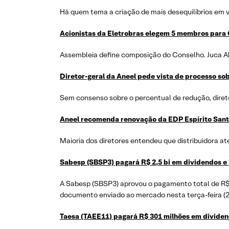
Há quem tema a criação de mais desequilíbrios em 
Acionistas da Eletrobras elegem 5 membros para 
Assembleia define composição do Conselho. Juca Abd
Diretor-geral da Aneel pede vista de processo sobr
Sem consenso sobre o percentual de redução, direto
Aneel recomenda renovação da EDP Espírito Sant
Maioria dos diretores entendeu que distribuidora a
Sabesp (SBSP3) pagará R$ 2,5 bi em dividendos e j
A Sabesp (SBSP3) aprovou o pagamento total de R$ 2
documento enviado ao mercado nesta terça-feira (2
Taesa (TAEE11) pagará R$ 301 milhões em divide