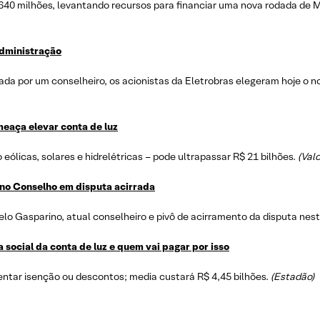
$ 640 milhões, levantando recursos para financiar uma nova rodada 
administração
ada por um conselheiro, os acionistas da Eletrobras elegeram hoje o
meaça elevar conta de luz
licas, solares e hidrelétricas – pode ultrapassar R$ 21 bilhões.
(Val
no Conselho em disputa acirrada
o Gasparino, atual conselheiro e pivô de acirramento da disputa nesta 
 social da conta de luz e quem vai pagar por isso
ntar isenção ou descontos; media custará R$ 4,45 bilhões.
(Estadão)