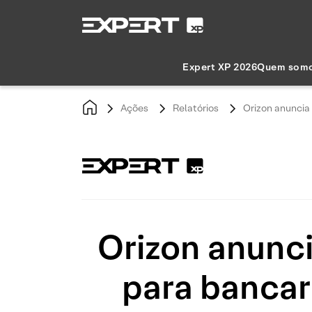
Expert XP 2026
Quem som
Ações
Relatórios
Orizon anuncia 
Orizon anunci
para bancar