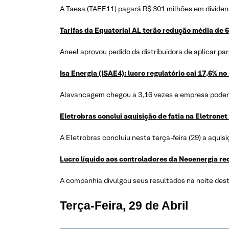
A Taesa (TAEE11) pagará R$ 301 milhões em dividen
Tarifas da Equatorial AL terão redução média de 6
Aneel aprovou pedido da distribuidora de aplicar par
Isa Energia (ISAE4): lucro regulatório cai 17,6% no 
Alavancagem chegou a 3,16 vezes e empresa poder
Eletrobras conclui aquisição de fatia na Eletrone
A Eletrobras concluiu nesta terça-feira (29) a aqui
Lucro líquido aos controladores da Neoenergia rec
A companhia divulgou seus resultados na noite dest
Terça-Feira,
29 de Abril