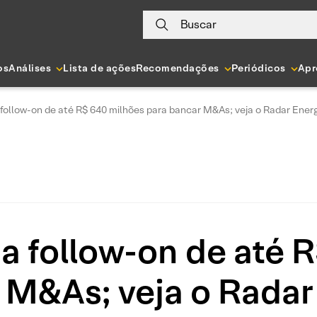
Buscar
os
Análises
Lista de ações
Recomendações
Periódicos
Apr
follow-on de até R$ 640 milhões para bancar M&As; veja o Radar Energi
a follow-on de até 
 M&As; veja o Radar 