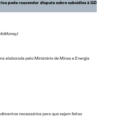
rico pode reacender disputa sobre subsídios à GD
nfoMoney)
rma elaborada pelo Ministério de Minas e Energia
cedimentos necessários para que sejam feitas