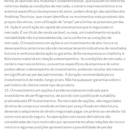
forma, as opiniões dos Analistas Fundamentalistas, que buscam os melhores
retornos dadas as condições de mercado, o cenário macroeconômico e os
eventos específicos da empresa e do setor, podem divergir das opiniões dos
Analistas Técnicos, que visam identificar os movimentos mais prováveis dos
preços dos ativos, com utilização de “stops” para limitar as possíveis perdas.
Ação é uma fração do capital de uma empresa que é negociada no
mercado. É um título de renda variável, ou seja, um investimento no qual a
rentabilidade não é preestabelecida, varia conforme as cotações de
mercado. O investimento em ações é um investimento de alto risco e os
desempenhos anteriores não são necessariamente indicativos de resultados
futuros e nenhuma declaração ou garantia, de forma expressa ou implícita, é
feita neste material em relação a desempenhos. As condições de mercado, o
cenário macroeconômico, os eventos específicos da empresa e do setor
podem afetar o desempenho do investimento, podendo resultar até mesmo
em significativas perdas patrimoniais. A duração recomendada para o
investimento é de médio-longo prazo. Não há quaisquer garantias sobre o
patrimônio do cliente neste tipo de produto.
O investimento em opções é preferencialmente indicado para
investidores de perfil agressivo, de acordo com a política de suitability
praticada pela XP Investimentos. No mercado de opções, são negociados
direitos de compra ou venda de um bem por preço fixado em data futura,
devendo o adquirente do direito negociado pagar um prêmio ao vendedor tal
como num acordo seguro. As operações com esses derivativos são
consideradas de risco muito alto por apresentarem altas relações de risco e
retorno e algumas posições apresentarem a possibilidade de perdas