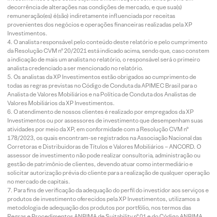
decorrência de alterações nas condições de mercado, e que sua(s)
remuneração(es) é(são) indiretamente influenciada por receitas
provenientes dos negócios e operações financeiras realizadas pela XP
Investimentos.
O analista responsável pelo conteúdo deste relatório e pelo cumprimento
da Resolução CVM nº 20/2021 está indicado acima, sendo que, caso constem
a indicação de mais um analista no relatório, o responsável será o primeiro
analista credenciado a ser mencionado no relatório.
Os analistas da XP Investimentos estão obrigados ao cumprimento de
todas as regras previstas no Código de Conduta da APIMEC Brasil para o
Analista de Valores Mobiliários e na Política de Conduta dos Analistas de
Valores Mobiliários da XP Investimentos.
O atendimento de nossos clientes é realizado por empregados da XP
Investimentos ou por assessores de investimento que desempenham suas
atividades por meio da XP, em conformidade com a Resolução CVM nº
178/2023, os quais encontram-se registrados na Associação Nacional das
Corretoras e Distribuidoras de Títulos e Valores Mobiliários – ANCORD. O
assessor de investimento não pode realizar consultoria, administração ou
gestão de patrimônio de clientes, devendo atuar como intermediário e
solicitar autorização prévia do cliente para a realização de qualquer operação
no mercado de capitais.
Para fins de verificação da adequação do perfil do investidor aos serviços e
produtos de investimento oferecidos pela XP Investimentos, utilizamos a
metodologia de adequação dos produtos por portfólio, nos termos das
Regras e Procedimentos ANBIMA de Suitability nº 01 e do Código ANBIMA