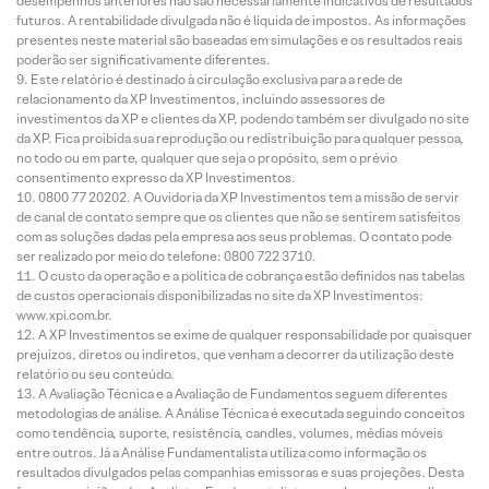
desempenhos anteriores não são necessariamente indicativos de resultados
futuros. A rentabilidade divulgada não é líquida de impostos. As informações
presentes neste material são baseadas em simulações e os resultados reais
poderão ser significativamente diferentes.
Este relatório é destinado à circulação exclusiva para a rede de
relacionamento da XP Investimentos, incluindo assessores de
investimentos da XP e clientes da XP, podendo também ser divulgado no site
da XP. Fica proibida sua reprodução ou redistribuição para qualquer pessoa,
no todo ou em parte, qualquer que seja o propósito, sem o prévio
consentimento expresso da XP Investimentos.
0800 77 20202. A Ouvidoria da XP Investimentos tem a missão de servir
de canal de contato sempre que os clientes que não se sentirem satisfeitos
com as soluções dadas pela empresa aos seus problemas. O contato pode
ser realizado por meio do telefone: 0800 722 3710.
O custo da operação e a política de cobrança estão definidos nas tabelas
de custos operacionais disponibilizadas no site da XP Investimentos:
www.xpi.com.br.
A XP Investimentos se exime de qualquer responsabilidade por quaisquer
prejuízos, diretos ou indiretos, que venham a decorrer da utilização deste
relatório ou seu conteúdo.
A Avaliação Técnica e a Avaliação de Fundamentos seguem diferentes
metodologias de análise. A Análise Técnica é executada seguindo conceitos
como tendência, suporte, resistência, candles, volumes, médias móveis
entre outros. Já a Análise Fundamentalista utiliza como informação os
resultados divulgados pelas companhias emissoras e suas projeções. Desta