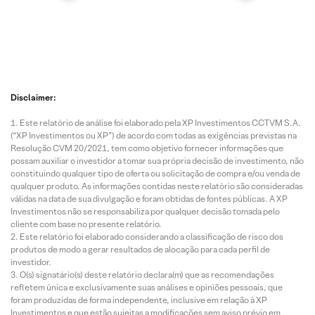
Disclaimer:
Este relatório de análise foi elaborado pela XP Investimentos CCTVM S.A.
(“XP Investimentos ou XP”) de acordo com todas as exigências previstas na
Resolução CVM 20/2021, tem como objetivo fornecer informações que
possam auxiliar o investidor a tomar sua própria decisão de investimento, não
constituindo qualquer tipo de oferta ou solicitação de compra e/ou venda de
qualquer produto. As informações contidas neste relatório são consideradas
válidas na data de sua divulgação e foram obtidas de fontes públicas. A XP
Investimentos não se responsabiliza por qualquer decisão tomada pelo
cliente com base no presente relatório.
Este relatório foi elaborado considerando a classificação de risco dos
produtos de modo a gerar resultados de alocação para cada perfil de
investidor.
O(s) signatário(s) deste relatório declara(m) que as recomendações
refletem única e exclusivamente suas análises e opiniões pessoais, que
foram produzidas de forma independente, inclusive em relação à XP
Investimentos e que estão sujeitas a modificações sem aviso prévio em