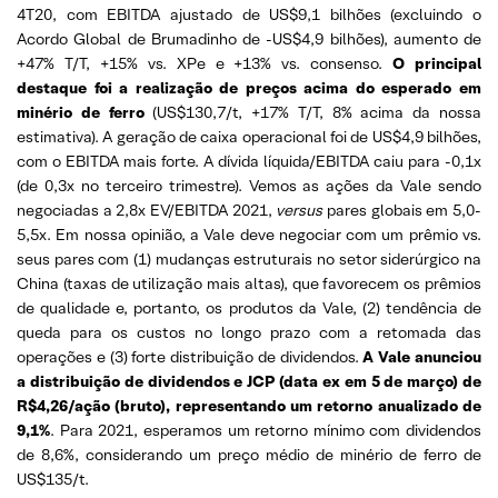
4T20, com EBITDA ajustado de US$9,1 bilhões (excluindo o
Acordo Global de Brumadinho de -US$4,9 bilhões), aumento de
+47% T/T, +15% vs. XPe e +13% vs. consenso.
O principal
destaque foi a realização de preços acima do esperado em
minério de ferro
(US$130,7/t, +17% T/T, 8% acima da nossa
estimativa). A geração de caixa operacional foi de US$4,9 bilhões,
com o EBITDA mais forte. A dívida líquida/EBITDA caiu para -0,1x
(de 0,3x no terceiro trimestre). Vemos as ações da Vale sendo
negociadas a 2,8x EV/EBITDA 2021,
versus
pares globais em 5,0-
5,5x. Em nossa opinião, a Vale deve negociar com um prêmio vs.
seus pares com (1) mudanças estruturais no setor siderúrgico na
China (taxas de utilização mais altas), que favorecem os prêmios
de qualidade e, portanto, os produtos da Vale, (2) tendência de
queda para os custos no longo prazo com a retomada das
operações e (3) forte distribuição de dividendos.
A Vale anunciou
a distribuição de dividendos e JCP (data ex em 5 de março) de
R$4,26/ação (bruto), representando um retorno anualizado de
9,1%
. Para 2021, esperamos um retorno mínimo com dividendos
de 8,6%, considerando um preço médio de minério de ferro de
US$135/t.