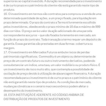
superiores ao capital investido. A duração recomendada para o investimento
é de curto prazo e o patrimônio do cliente não está garantido neste tipo de
produto.
O investimento em termos são contratos para compra ou a venda de uma
determinada quantidade de ações, a um preço fixado, para liquidação em
prazo determinado. O prazo do contrato a Termo é livremente escolhido
pelos investidores, obedecendo o prazo mínimo de 16 dias e máximo de 999
dias corridos. O preço será o valor da ação adicionado de uma parcela
correspondente aos juros – que são fixados livremente em mercado, em
função do prazo do contrato. Toda transação a termo requer um depósito de
garantia. Essas garantias são prestadas em duas formas: cobertura ou
margem.
O investimento em Mercados Futuros embute riscos de perdas
patrimoniais significativos. Commodity é um objeto ou determinante de
preço de um contrato futuro ou outro instrumento derivativo, podendo
consubstanciar um índice, uma taxa, um valor mobiliário ou produto físico. É
um investimento de risco muito alto, que contempla a possibilidade de
oscilação de preço devido à utilização de alavancagem financeira. A duração
recomendada para o investimento é de curto prazo e o patrimônio do cliente
não está garantido neste tipo de produto. As condições de mercado,
mudanças climáticas e o cenário macroeconômico podem afetar o
desempenho do investimento.
ESTA INSTITUIÇÃO É ADERENTE AO CÓDIGO ANBIMA DE
DISTRIBUIÇÃO DE PRODUTOS DE INVESTIMENTO.