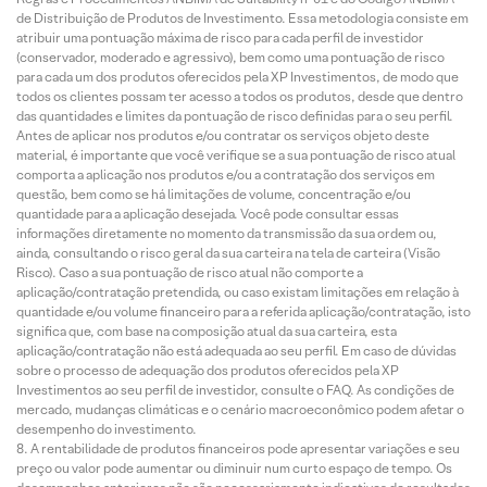
de Distribuição de Produtos de Investimento. Essa metodologia consiste em
atribuir uma pontuação máxima de risco para cada perfil de investidor
(conservador, moderado e agressivo), bem como uma pontuação de risco
para cada um dos produtos oferecidos pela XP Investimentos, de modo que
todos os clientes possam ter acesso a todos os produtos, desde que dentro
das quantidades e limites da pontuação de risco definidas para o seu perfil.
Antes de aplicar nos produtos e/ou contratar os serviços objeto deste
material, é importante que você verifique se a sua pontuação de risco atual
comporta a aplicação nos produtos e/ou a contratação dos serviços em
questão, bem como se há limitações de volume, concentração e/ou
quantidade para a aplicação desejada. Você pode consultar essas
informações diretamente no momento da transmissão da sua ordem ou,
ainda, consultando o risco geral da sua carteira na tela de carteira (Visão
Risco). Caso a sua pontuação de risco atual não comporte a
aplicação/contratação pretendida, ou caso existam limitações em relação à
quantidade e/ou volume financeiro para a referida aplicação/contratação, isto
significa que, com base na composição atual da sua carteira, esta
aplicação/contratação não está adequada ao seu perfil. Em caso de dúvidas
sobre o processo de adequação dos produtos oferecidos pela XP
Investimentos ao seu perfil de investidor, consulte o FAQ. As condições de
mercado, mudanças climáticas e o cenário macroeconômico podem afetar o
desempenho do investimento.
A rentabilidade de produtos financeiros pode apresentar variações e seu
preço ou valor pode aumentar ou diminuir num curto espaço de tempo. Os