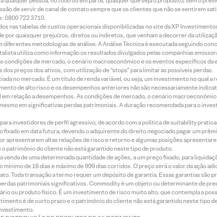
ara qualquer pessoa, no todo ou em parte, qualquer que seja o propósito, sem o pr
ssão de servir de canal de contato sempre que os clientes que não se sentirem sat
e: 0800 722 3710.
dos nas tabelas de custos operacionais disponibilizadas no site da XP Investimento
 por quaisquer prejuízos, diretos ou indiretos, que venham a decorrer da utilizaç
 diferentes metodologias de análise. A Análise Técnica é executada seguindo conc
alista utiliza como informação os resultados divulgados pelas companhias emissora
 condições de mercado, o cenário macroeconômico e os eventos específicos da em
dos preços dos ativos, com utilização de “stops” para limitar as possíveis perdas.
ada no mercado. É um título de renda variável, ou seja, um investimento no qual a r
mento de alto risco e os desempenhos anteriores não são necessariamente indicat
terial em relação a desempenhos. As condições de mercado, o cenário macroeconômi
mesmo em significativas perdas patrimoniais. A duração recomendada para o inves
ra investidores de perfil agressivo, de acordo com a política de suitability prat
 fixado em data futura, devendo o adquirente do direito negociado pagar um prê
or apresentarem altas relações de risco e retorno e algumas posições apresentarem 
o patrimônio do cliente não está garantido neste tipo de produto.
 venda de uma determinada quantidade de ações, a um preço fixado, para liquidaç
 mínimo de 16 dias e máximo de 999 dias corridos. O preço será o valor da ação ad
ato. Toda transação a termo requer um depósito de garantia. Essas garantias são 
rdas patrimoniais significativos. Commodity é um objeto ou determinante de preç
rio ou produto físico. É um investimento de risco muito alto, que contempla a possi
imento é de curto prazo e o patrimônio do cliente não está garantido neste tipo 
nvestimento.