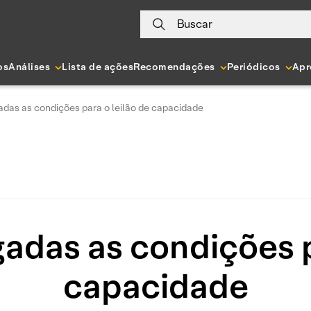
Buscar
os
Análises
Lista de ações
Recomendações
Periódicos
Apr
lgadas as condições para o leilão de capacidade
lgadas as condições 
capacidade