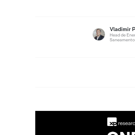
Vladimir 
Head de Ener
Saneamento