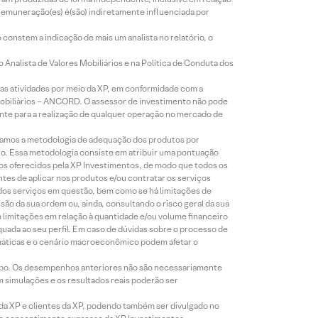
 remuneração(es) é(são) indiretamente influenciada por
constem a indicação de mais um analista no relatório, o
Analista de Valores Mobiliários e na Política de Conduta dos
s atividades por meio da XP, em conformidade com a
Mobiliários – ANCORD. O assessor de investimento não pode
iente para a realização de qualquer operação no mercado de
lizamos a metodologia de adequação dos produtos por
to. Essa metodologia consiste em atribuir uma pontuação
tos oferecidos pela XP Investimentos, de modo que todos os
ntes de aplicar nos produtos e/ou contratar os serviços
 dos serviços em questão, bem como se há limitações de
o da sua ordem ou, ainda, consultando o risco geral da sua
m limitações em relação à quantidade e/ou volume financeiro
equada ao seu perfil. Em caso de dúvidas sobre o processo de
imáticas e o cenário macroeconômico podem afetar o
empo. Os desempenhos anteriores não são necessariamente
m simulações e os resultados reais poderão ser
 da XP e clientes da XP, podendo também ser divulgado no