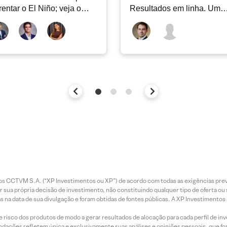
rentar o El Niño; veja o
Resultados em linha. Um
ar Energia XP | Agosto
novo capítulo à frente
entos CCTVM S.A. (“XP Investimentos ou XP”) de acordo com todas as exigências p
r sua própria decisão de investimento, não constituindo qualquer tipo de oferta ou
s na data de sua divulgação e foram obtidas de fontes públicas. A XP Investimentos
e risco dos produtos de modo a gerar resultados de alocação para cada perfil de inv
mendações refletem única e exclusivamente suas análises e opiniões pessoais, que 