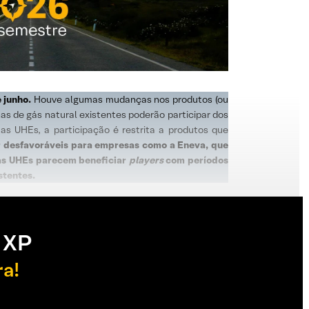
 junho.
Houve algumas mudanças nos produtos (ou
nas de gás natural existentes poderão participar dos
as UHEs, a participação é restrita a produtos que
er desfavoráveis para empresas como a Eneva, que
a as UHEs parecem beneficiar
players
com períodos
stentes.
 XP
ra!