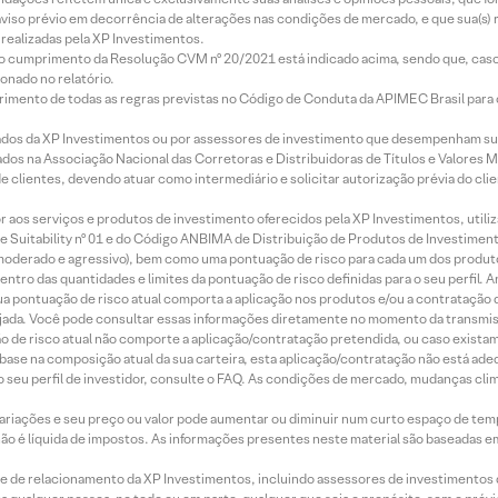
aviso prévio em decorrência de alterações nas condições de mercado, e que sua(s)
realizadas pela XP Investimentos.
lo cumprimento da Resolução CVM nº 20/2021 está indicado acima, sendo que, caso 
onado no relatório.
imento de todas as regras previstas no Código de Conduta da APIMEC Brasil para o 
ados da XP Investimentos ou por assessores de investimento que desempenham sua
os na Associação Nacional das Corretoras e Distribuidoras de Títulos e Valores 
de clientes, devendo atuar como intermediário e solicitar autorização prévia do cl
idor aos serviços e produtos de investimento oferecidos pela XP Investimentos, uti
 Suitability nº 01 e do Código ANBIMA de Distribuição de Produtos de Investimen
r, moderado e agressivo), bem como uma pontuação de risco para cada um dos produ
ntro das quantidades e limites da pontuação de risco definidas para o seu perfil. A
 sua pontuação de risco atual comporta a aplicação nos produtos e/ou a contratação
jada. Você pode consultar essas informações diretamente no momento da transmissã
ação de risco atual não comporte a aplicação/contratação pretendida, ou caso exista
m base na composição atual da sua carteira, esta aplicação/contratação não está ad
 seu perfil de investidor, consulte o FAQ. As condições de mercado, mudanças cl
 variações e seu preço ou valor pode aumentar ou diminuir num curto espaço de t
 não é líquida de impostos. As informações presentes neste material são baseadas e
rede de relacionamento da XP Investimentos, incluindo assessores de investimentos