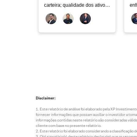
carteira; qualidade dos ativos
enf
continua sendo o principal
Rad
debate
Disclaimer:
Este relatório de análise foi elaborado pela XP Investim
fornecer informações que possam auxiliar o investidor a toma
informações contidas neste relatório são consideradas válida
cliente com base no presente relatório.
Este relatório foi elaborado considerando a classificação d
O(s) signatário(s) deste relatório declara(m) que as reco