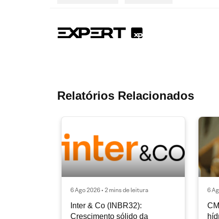
Relatórios Relacionados
6 Ago 2026 • 2 mins de leitura
6 Ag
Inter & Co (INBR32):
CM
Crescimento sólido da
híd