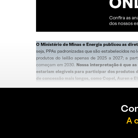
O Ministério de Minas e Energia publicou as dire
seja, PPAs padronizadas que são estabelecidos no le
produtos do leilão apenas de 2025 a 2027; a part
começam em 2030.
Nossa interpretação é que as
estariam elegíveis para participar dos produtos 
de concessão mais longos, como Copel, Auren e Ele
Con
A 