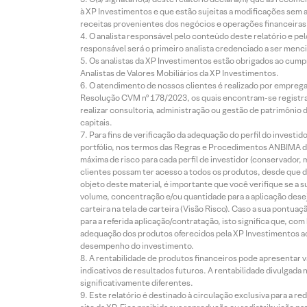
à XP Investimentos e que estão sujeitas a modificações sem 
receitas provenientes dos negócios e operações financeiras 
O analista responsável pelo conteúdo deste relatório e pe
responsável será o primeiro analista credenciado a ser menci
Os analistas da XP Investimentos estão obrigados ao cumpr
Analistas de Valores Mobiliários da XP Investimentos.
O atendimento de nossos clientes é realizado por empreg
Resolução CVM nº 178/2023, os quais encontram-se registrad
realizar consultoria, administração ou gestão de patrimônio 
capitais.
Para fins de verificação da adequação do perfil do invest
portfólio, nos termos das Regras e Procedimentos ANBIMA de
máxima de risco para cada perfil de investidor (conservado
clientes possam ter acesso a todos os produtos, desde que de
objeto deste material, é importante que você verifique se a
volume, concentração e/ou quantidade para a aplicação dese
carteira na tela de carteira (Visão Risco). Caso a sua pontu
para a referida aplicação/contratação, isto significa que, co
adequação dos produtos oferecidos pela XP Investimentos ao
desempenho do investimento.
A rentabilidade de produtos financeiros pode apresentar
indicativos de resultados futuros. A rentabilidade divulgada
significativamente diferentes.
Este relatório é destinado à circulação exclusiva para a 