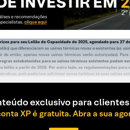
trizes para seu Leilão de Capacidade de 2025, agendado para 27 de
ilão) que diferenciaram as usinas térmicas novas e existentes (as usi
ir de então, apenas novas usinas térmicas serão autorizadas). Para 
 regras estabelecidas para as usinas térmicas existentes podem s
do leilão a partir de 2028. Por outro lado, as regulamentações par
trobras, pois poderiam adicionar novas turbinas às suas usinas exi
teúdo exclusivo para clientes
conta XP é gratuita. Abra a sua ago