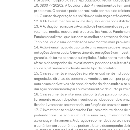
site da XP. Fica proibida sua reprodução ou redistribuição p
0800 77 20202. A Ouvidoria da XP Investimentos tem a mi
problemas. O contato pode ser realizado por meio do telefon
O custo da operação e a política de cobrança estão defini
A XP Investimentos se exime de qualquer responsabilidade
A Avaliação Técnica e a Avaliação de Fundamentos seguem
volumes, médias móveis entre outros. Já a Análise Fundament
Fundamentalistas, que buscam os melhores retornos dadas as
Técnicos, que visam identificar os movimentos mais prováveis 
Ação é uma fração do capital de uma empresa que é negoci
cotações de mercado. O investimento em ações é um investi
garantia, de forma expressa ou implícita, é feita neste ma
afetar o desempenho do investimento, podendo resultar até 
sobre o patrimônio do cliente neste tipo de produto.
O investimento em opções é preferencialmente indicado pa
negociados direitos de compra ou venda de um bem por preço
com esses derivativos são consideradas de risco muito alto p
duração recomendada para o investimento é de curto prazo e 
O investimento em termos são contratos para compra ou a
livremente escolhido pelos investidores, obedecendo o prazo
fixados livremente em mercado, em função do prazo do contr
O investimento em Mercados Futuros embute riscos de pe
podendo consubstanciar um índice, uma taxa, um valor mobiliá
alavancagem financeira. A duração recomendada para o invest
o cenário macroeconômico podem afetar o desempenho do i