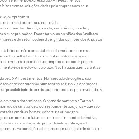
évio consentimento expresso da XP Investimentos.
isfeitos com as soluções dadas pela empresa aos seus
s: www.xpi.com.br.
ão deste relatório ou seu conteúdo.
eitos como tendência, suporte, resistência, candles,
s e suas projeções. Desta forma, as opiniões dos Analistas
presa e do setor, podem divergir das opiniões dos Analistas
entabilidade não é preestabelecida, varia conforme as
ivos de resultados futuros e nenhuma declaração ou
co, os eventos específicos da empresa e do setor podem
timento é de médio-longo prazo. Não há quaisquer garantias
icada pela XP Investimentos. No mercado de opções, são
mio ao vendedor tal como num acordo seguro. As operações
a possibilidade de perdas superiores ao capital investido. A
ão em prazo determinado. O prazo do contrato a Termo é
icionado de uma parcela correspondente aos juros – que são
prestadas em duas formas: cobertura ou margem.
o de um contrato futuro ou outro instrumento derivativo,
bilidade de oscilação de preço devido à utilização de
de produto. As condições de mercado, mudanças climáticas e