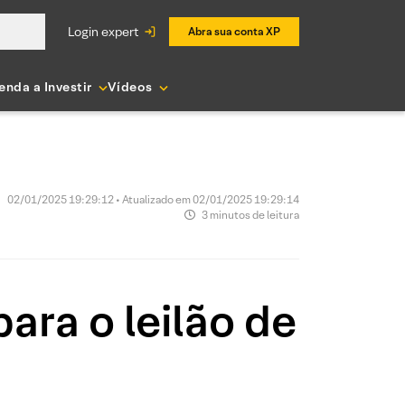
login expert
Abra sua conta XP
enda a Investir
Vídeos
02/01/2025 19:29:12 • Atualizado em 02/01/2025 19:29:14
3 minutos de leitura
para o leilão de